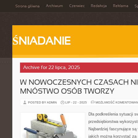
Archiwum
Czerwiec
Redakcja
Reklama
Strona główna
Sp
ŚNIADANIE
Archive for 22 lipca, 2025
W NOWOCZESNYCH CZASACH N
MNÓSTWO OSÓB TWORZY
POSTED BY ADMIN
LIP - 22 - 2025
MOŻLIWOŚĆ KOMENTOWAN
Dla podkreślenia sytuacji sw
przedsiębiorstwa wykorzyst
Najbardziej fascynujące są 
jakich można korzystać za 