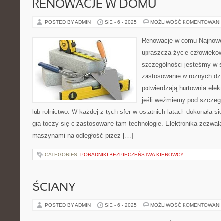
RENOWACJE W DOMU
POSTED BY ADMIN
SIE - 6 - 2025
MOŻLIWOŚĆ KOMENTOWAN
Renowacje w domu Najnowo
upraszcza życie człowieko
szczególności jesteśmy w s
zastosowanie w różnych dzi
potwierdzają hurtownia ele
jeśli weźmiemy pod szczeg
lub rolnictwo. W każdej z tych sfer w ostatnich latach dokonała się
gra toczy się o zastosowane tam technologie. Elektronika zezwal
maszynami na odległość przez […]
CATEGORIES:
PORADNIKI BEZPIECZEŃSTWA KIEROWCY
ŚCIANY
POSTED BY ADMIN
SIE - 6 - 2025
MOŻLIWOŚĆ KOMENTOWAN