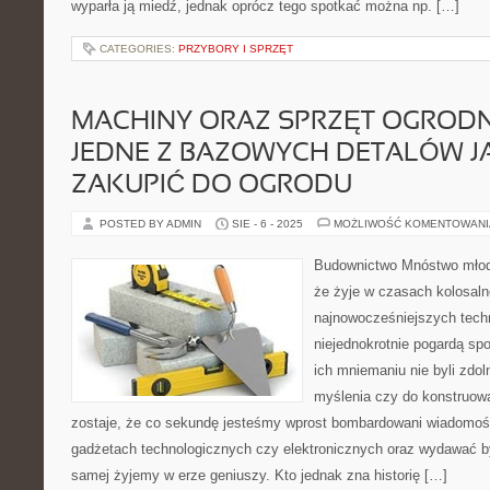
wyparła ją miedź, jednak oprócz tego spotkać można np. […]
CATEGORIES:
PRZYBORY I SPRZĘT
MACHINY ORAZ SPRZĘT OGRODN
JEDNE Z BAZOWYCH DETALÓW JA
ZAKUPIĆ DO OGRODU
POSTED BY ADMIN
SIE - 6 - 2025
MOŻLIWOŚĆ KOMENTOWAN
Budownictwo Mnóstwo młody
że żyje w czasach kolosaln
najnowocześniejszych tech
niejednokrotnie pogardą sp
ich mniemaniu nie byli zdol
myślenia czy do konstruowa
zostaje, że co sekundę jesteśmy wprost bombardowani wiadomoś
gadżetach technologicznych czy elektronicznych oraz wydawać b
samej żyjemy w erze geniuszy. Kto jednak zna historię […]