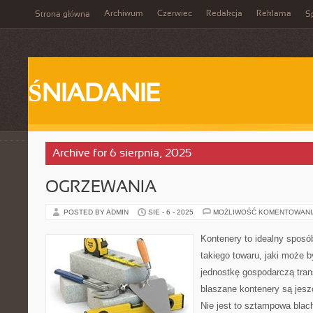
Archiwum
Czerwiec
Redakcja
Reklama
Strona główna
Sp
ŚNIADANIE
Archive for 6 sierpnia, 2025
OGRZEWANIA
POSTED BY ADMIN
SIE - 6 - 2025
MOŻLIWOŚĆ KOMENTOWAN
Kontenery to idealny spos
takiego towaru, jaki może 
jednostkę gospodarczą tra
blaszane kontenery są jesz
Nie jest to sztampowa blacha