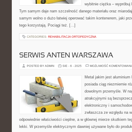
wybitnie ciężka – wypróbuj 
Tym samym daje nam szczelność danego materiału oraz miaroda
samym wolno o dużo łatwiej operować takim kontenerem, jaki prze
tego korzystają. Pociągi też. […]
CATEGORIES:
REHABILITACJA ORTOPEDYCZNA
SERWIS ANTEN WARSZAWA
POSTED BY ADMIN
SIE - 6 - 2025
MOŻLIWOŚĆ KOMENTOWAN
Metal jakim jest aluminium 
posiada ciąg niezmiernie 
dowolnym przemyśle. W na
atrakcyjnymi są bezsprzecz
elektroniczny i samochodow
zwłaszcza ze względu na w
odpowiednie właściwości cieplne, a w głównej mierze skutkiem teg
lekki. W przemyśle elektrycznym dawniej używane było do produkc