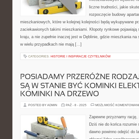
liczne trudności, jakie skut
rozpoczęcie budowy apart
mieszkaniowych, które w kolejnej kolejności będą wykupywane 
zaciekawionych takimi mieszkaniami. Kłopoty rynkowe pojawiają 
kraju, a nie zupełnie inaczej jest w Dęblinie, gdzie mieszkania na
w wielu przypadkach nie mają […]
CATEGORIES:
HISTORIE I INSPIRACJE CZYTELNIKÓW
POSIADAMY PRZERÓŻNE RODZA
SĄ W STANIE BYĆ KOMINKI ELEK
KOMINKI NA DRZEWO
POSTED BY ADMIN
PAŹ - 8 - 2025
MOŻLIWOŚĆ KOMENTOWAN
Zapewne przyznamy rację, ż
Dziś nie do końca rozumie 
dawno powinno odejść do l