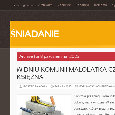
Archiwum
Czerwiec
Redakcja
Reklama
Strona główna
Sp
ŚNIADANIE
Archive for 8 października, 2025
W DNIU KOMUNII MAŁOLATKA CZU
KSIĘŻNA
POSTED BY ADMIN
PAŹ - 8 - 2025
MOŻLIWOŚĆ KOMENTOWAN
Kontrola przebiegu komunik
dokonywana w różny Wielu
państwie, którzy pragną ro
mieszkaniowych wybitnie nie