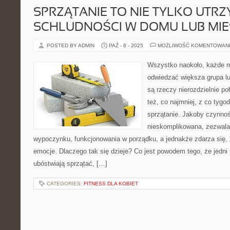
SPRZĄTANIE TO NIE TYLKO UTR
SCHLUDNOŚCI W DOMU LUB MIE
POSTED BY ADMIN
PAŹ - 8 - 2025
MOŻLIWOŚĆ KOMENTOWAN
Wszystko naokoło, każde m
odwiedzać większa grupa l
są rzeczy nierozdzielnie p
też, co najmniej, z co tygo
sprzątanie. Jakoby czynnoś
nieskomplikowana, zezwalaj
wypoczynku, funkcjonowania w porządku, a jednakże zdarza się,
emocje. Dlaczego tak się dzieje? Co jest powodem tego, że jedni 
ubóstwiają sprzątać, […]
CATEGORIES:
FITNESS DLA KOBIET