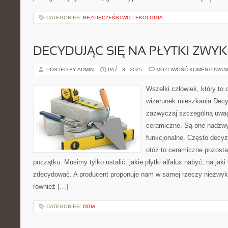
CATEGORIES:
BEZPIECZEŃSTWO I EKOLOGIA
DECYDUJĄC SIĘ NA PŁYTKI ZWY
POSTED BY ADMIN
PAŹ - 8 - 2025
MOŻLIWOŚĆ KOMENTOWAN
Wszelki człowiek, który to 
wizerunek mieszkania Decyd
zazwyczaj szczególną uwa
ceramiczne. Są one nadzwy
funkcjonalne. Często decyz
otóż to ceramiczne pozosta
początku. Musimy tylko ustalić, jakie płytki alfalux nabyć, na jaki
zdecydować. A producent proponuje nam w samej rzeczy niezwykl
również […]
CATEGORIES:
DOM