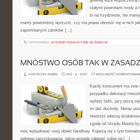
głównej lidze współczesnyc
stałymi powrotami mody a t
to na trzydzieste, nie mam
mamy powinniśmy wyrzucić, czy ma prawo obnosić się w nich jak
zapomnianych zamków. […]
CATEGORIES:
SYSTEMY EDUKACYJNE NA ŚWIECIE
MNÓSTWO OSÓB TAK W ZASADZ
POSTED BY ADMIN
PAŹ - 8 - 2025
MOŻLIWOŚĆ KOMENTOWAN
Każdy konsument ma inne 
przypadku dekoracji mieszk
wybory ludzi, jacy piszą si
im dać dochody. Nieraz pos
otworzyć własną działalność
zgodę od Urzędu Miasta by 
móc wybudować swój obiekt handlowy. Kojarzą się z tym formaln
pełnego zaryzykowania, gdzie wypada załatwić sobie na […]