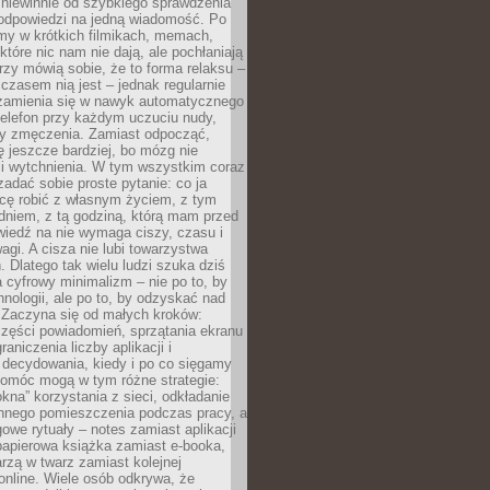
 niewinnie od szybkiego sprawdzenia
odpowiedzi na jedną wiadomość. Po
emy w krótkich filmikach, memach,
które nic nam nie dają, ale pochłaniają
rzy mówią sobie, że to forma relaksu –
 czasem nią jest – jednak regularnie
zamienia się w nawyk automatycznego
telefon przy każdym uczuciu nudy,
zy zmęczenia. Zamiast odpocząć,
 jeszcze bardziej, bo mózg nie
li wytchnienia. W tym wszystkim coraz
 zadać sobie proste pytanie: co ja
hcę robić z własnym życiem, z tym
dniem, z tą godziną, którą mam przed
iedź na nie wymaga ciszy, czasu i
agi. A cisza nie lubi towarzystwa
 Dlatego tak wielu ludzi szuka dziś
cyfrowy minimalizm – nie po to, by
hnologii, ale po to, by odzyskać nad
. Zaczyna się od małych kroków:
zęści powiadomień, sprzątania ekranu
aniczenia liczby aplikacji i
decydowania, kiedy i po co sięgamy
Pomóc mogą w tym różne strategie:
kna” korzystania z sieci, odkładanie
innego pomieszczenia podczas pracy, a
owe rytuały – notes zamiast aplikacji
papierowa książka zamiast e-booka,
zą w twarz zamiast kolejnej
online. Wiele osób odkrywa, że