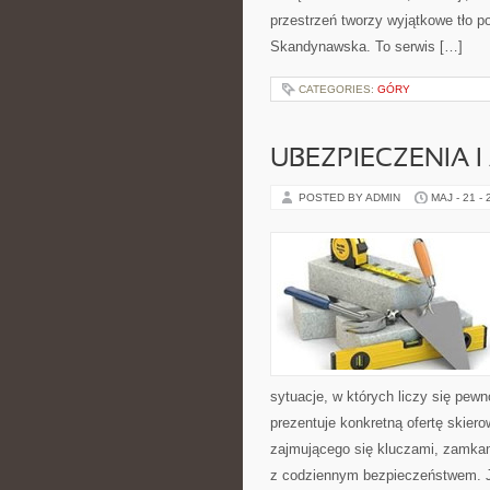
przestrzeń tworzy wyjątkowe tło po
Skandynawska. To serwis […]
CATEGORIES:
GÓRY
UBEZPIECZENIA 
POSTED BY ADMIN
MAJ - 21 -
sytuacje, w których liczy się pew
prezentuje konkretną ofertę skier
zajmującego się kluczami, zamka
z codziennym bezpieczeństwem. 