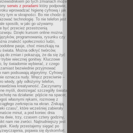
przewodnikiem po tych zmianach może
zony
serwis z poradami
który podpowie,
kroku wprowadzać higienę cyfrową i jak
rzy tym w skrajności. Bo nie chodzi o
izować technologię. To nie telefon jest
ale sposób, w jaki go używamy.
e być przecież przestrzenią
ozwoju. Dzięki kursom online można
 języków, programowania, rysunku czy
Można znaleźć społeczności ludzi,
 podobne pasje, choć mieszkają na
u świata. Można odkryć twórców,
rują do zmian i pokazują, że da się żyć
w trybie wiecznej gonitwy. Kluczowe
to, by świadomie wybierać, z czego
 zamiast bezwiednie przyjmować
o nam podsuwają algorytmy. Cyfrowy
nie oznacza nudy. Wręcz przeciwnie –
ro wtedy, gdy odłożymy telefon,
 prawdziwa kreatywność. Zaczynamy
ne myśli, dostrzegać szczegóły świata
ochotę na działanie: pójście na spacer,
zegoś własnymi rękami, rozmowę z
 ciągłego zerknięcia na ekran. Znikają
eki czasu”, które wcześniej zabierały
naście minut, a pod koniec dnia
 na dwie, trzy, czasem cztery godziny,
ikt nam nie zwróci. Najtrudniejszy jest
ątek. Kiedy przestajemy sięgać po
zyzwyczajenia, pojawia się dyskomfort.