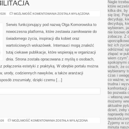
Nagle trzeba
ILITACJA
które wcześn
kilka dni, b
ZDROWIE
 2026
MOŻLIWOŚĆ KOMENTOWANIA
ZOSTAŁA WYŁĄCZONA
się lżej. Po
I
decyduję, ki
REHABILITACJA
decydują, k
Serwis funkcjonujący pod nazwą Olga Komorowska to
wybieram, ja
nowoczesna platforma, które zestawia zamiłowanie do
nie losowo d
zobaczę. Z 
świadomego życia, inspiracji dla kobiet oraz
uporządkowa
też ich życie
wartościowych wskazówek. Internauci mogą znaleźć
odróżniać sp
tutaj ciekawe publikacje, które wspierają w organizacji
złapać w puł
wiem czym”.
dnia. Strona została opracowana z myślą o osobach,
spokojnymi 
az połączenia estetyki z praktyką. W obrębie portalu można
strach, że c
wybieramy t
w, urody, codziennych nawyków, a także aranżacji
czas i uwagę
co ważne, w 
 sposób zrozumiały, dzięki czemu […]
trudna i wy
konfrontacj
bo pozwala 
– własną uw
możemy wres
aktualne pyt
dzień, żeby 
naprawdę mój
nieskończony
ŚWIAT
026
MOŻLIWOŚĆ KOMENTOWANIA
ZOSTAŁA WYŁĄCZONA
Żyjemy w cz
WÓDKI
minuta nasz