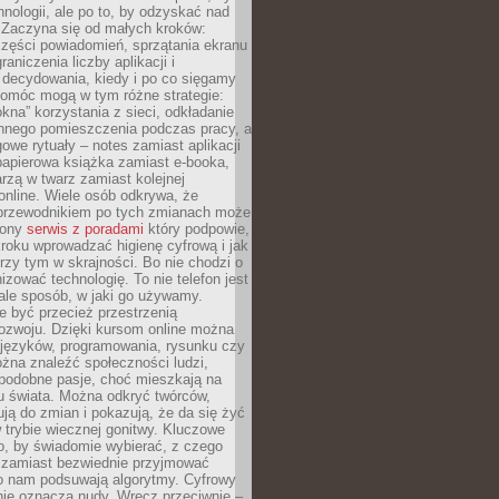
hnologii, ale po to, by odzyskać nad
. Zaczyna się od małych kroków:
zęści powiadomień, sprzątania ekranu
aniczenia liczby aplikacji i
decydowania, kiedy i po co sięgamy
Pomóc mogą w tym różne strategie:
kna” korzystania z sieci, odkładanie
innego pomieszczenia podczas pracy, a
owe rytuały – notes zamiast aplikacji
papierowa książka zamiast e-booka,
zą w twarz zamiast kolejnej
online. Wiele osób odkrywa, że
przewodnikiem po tych zmianach może
zony
serwis z poradami
który podpowie,
kroku wprowadzać higienę cyfrową i jak
rzy tym w skrajności. Bo nie chodzi o
izować technologię. To nie telefon jest
ale sposób, w jaki go używamy.
e być przecież przestrzenią
ozwoju. Dzięki kursom online można
 języków, programowania, rysunku czy
Można znaleźć społeczności ludzi,
 podobne pasje, choć mieszkają na
u świata. Można odkryć twórców,
rują do zmian i pokazują, że da się żyć
w trybie wiecznej gonitwy. Kluczowe
to, by świadomie wybierać, z czego
 zamiast bezwiednie przyjmować
o nam podsuwają algorytmy. Cyfrowy
nie oznacza nudy. Wręcz przeciwnie –