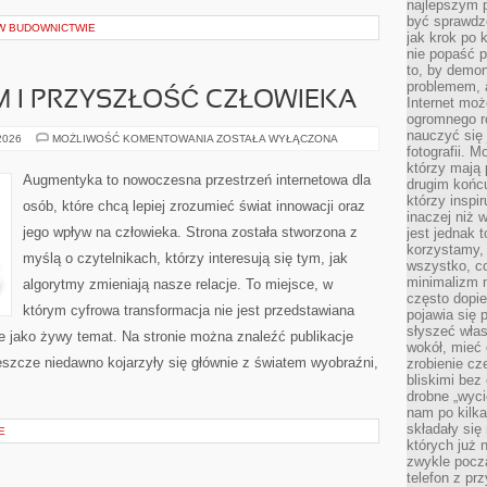
najlepszym 
być sprawd
 W BUDOWNICTWIE
jak krok po 
nie popaść p
to, by demon
problemem, 
 I PRZYSZŁOŚĆ CZŁOWIEKA
Internet moż
ogromnego r
nauczyć się
TRANSHUMANIZM
 2026
MOŻLIWOŚĆ KOMENTOWANIA
ZOSTAŁA WYŁĄCZONA
I
fotografii. 
PRZYSZŁOŚĆ
którzy mają
CZŁOWIEKA
Augmentyka to nowoczesna przestrzeń internetowa dla
drugim końc
którzy inspi
osób, które chcą lepiej zrozumieć świat innowacji oraz
inaczej niż 
jego wpływ na człowieka. Strona została stworzona z
jest jednak 
korzystamy,
myślą o czytelnikach, którzy interesują się tym, jak
wszystko, c
minimalizm 
algorytmy zmieniają nasze relacje. To miejsce, w
często dopie
którym cyfrowa transformacja nie jest przedstawiana
pojawia się
słyszeć włas
le jako żywy temat. Na stronie można znaleźć publikacje
wokół, mieć 
eszcze niedawno kojarzyły się głównie z światem wyobraźni,
zrobienie c
bliskimi bez
drobne „wyci
nam po kilka
składały się
E
których już n
zwykle pocz
telefon z pr