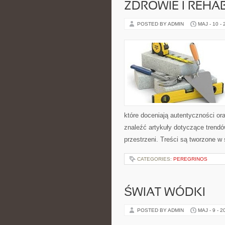
ZDROWIE I REHAB
POSTED BY ADMIN
MAJ - 10 -
które doceniają autentyczności or
znaleźć artykuły dotyczące trendó
przestrzeni. Treści są tworzone w
CATEGORIES:
PEREGRINOS
ŚWIAT WÓDKI
POSTED BY ADMIN
MAJ - 9 - 2