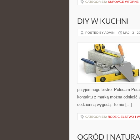
CATEGORIES:
SUROWCE WTÓRNE
DIY W KUCHNI
POSTED BY ADMIN
MAJ - 3 - 2
przyjemnego bistro. Polecam Pora
kontaktu z marką można odnieść w
codzienną wygodą. To nie […]
CATEGORIES:
RODZICIELSTWO I 
OGRÓD I NATUR