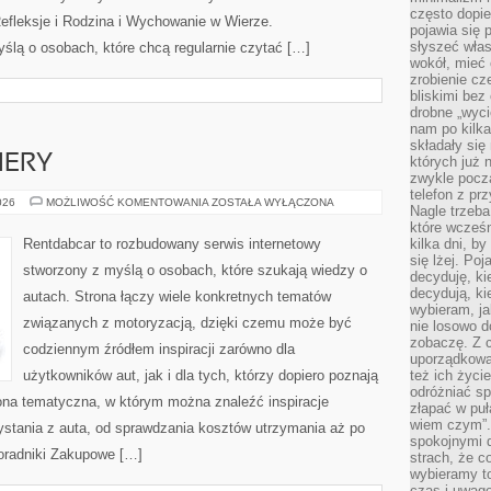
często dopie
 Refleksje i Rodzina i Wychowanie w Wierze.
pojawia się
słyszeć włas
ślą o osobach, które chcą regularnie czytać […]
wokół, mieć 
zrobienie c
bliskimi bez
drobne „wyci
nam po kilka
składały się
IERY
których już n
zwykle pocz
telefon z pr
NOWOŚCI
026
MOŻLIWOŚĆ KOMENTOWANIA
ZOSTAŁA WYŁĄCZONA
Nagle trzeba
I
PREMIERY
które wcześn
Rentdabcar to rozbudowany serwis internetowy
kilka dni, b
się lżej. Po
stworzony z myślą o osobach, które szukają wiedzy o
decyduję, ki
decydują, k
autach. Strona łączy wiele konkretnych tematów
wybieram, ja
związanych z motoryzacją, dzięki czemu może być
nie losowo d
zobaczę. Z 
codziennym źródłem inspiracji zarówno dla
uporządkowa
użytkowników aut, jak i dla tych, którzy dopiero poznają
też ich życie
odróżniać sp
na tematyczna, w którym można znaleźć inspiracje
złapać w puł
wiem czym”.
stania z auta, od sprawdzania kosztów utrzymania aż po
spokojnymi 
Poradniki Zakupowe […]
strach, że c
wybieramy t
czas i uwagę