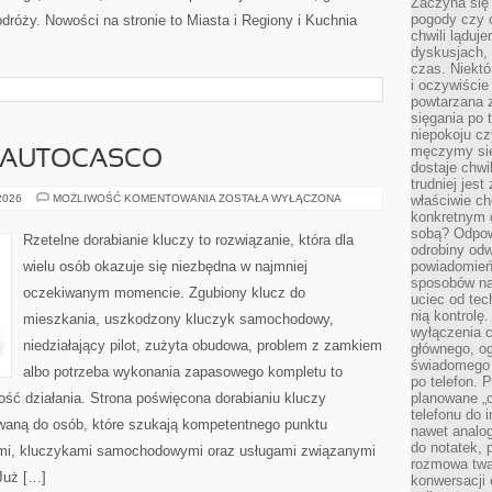
Zaczyna się
pogody czy 
dróży. Nowości na stronie to Miasta i Regiony i Kuchnia
chwili ląduj
dyskusjach, 
czas. Niektó
i oczywiście
powtarzana 
sięgania po 
niepokoju c
męczymy się
I AUTOCASCO
dostaje chwi
trudniej jest
UBEZPIECZENIA
 2026
MOŻLIWOŚĆ KOMENTOWANIA
ZOSTAŁA WYŁĄCZONA
właściwie c
I
konkretnym 
AUTOCASCO
sobą? Odpow
Rzetelne dorabianie kluczy to rozwiązanie, która dla
odrobiny odw
wielu osób okazuje się niezbędna w najmniej
powiadomień.
sposobów na 
oczekiwanym momencie. Zgubiony klucz do
uciec od tec
nią kontrolę
mieszkania, uszkodzony kluczyk samochodowy,
wyłączenia c
niedziałający pilot, zużyta obudowa, problem z zamkiem
głównego, ogr
świadomego 
albo potrzeba wykonania zapasowego kompletu to
po telefon. 
ność działania. Strona poświęcona dorabianiu kluczy
planowane „o
telefonu do 
owaną do osób, które szukają kompetentnego punktu
nawet analog
do notatek, 
mi, kluczykami samochodowymi oraz usługami związanymi
rozmowa twar
Już […]
konwersacji 