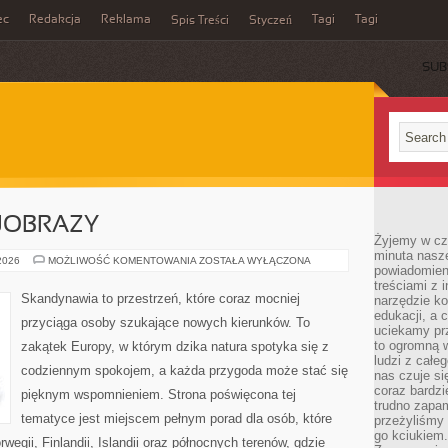
ec
Redakcja
Reklama
Tagi
Tagi
Spis Treści
Styczeń
SUB
JOBRAZY
Żyjemy w cz
minuta nasz
PRZYRODA
 2026
MOŻLIWOŚĆ KOMENTOWANIA
ZOSTAŁA WYŁĄCZONA
powiadomien
I
KRAJOBRAZY
treściami z i
Skandynawia to przestrzeń, które coraz mocniej
narzędzie ko
edukacji, a 
przyciąga osoby szukające nowych kierunków. To
uciekamy pr
to ogromną w
zakątek Europy, w którym dzika natura spotyka się z
ludzi z całe
codziennym spokojem, a każda przygoda może stać się
nas czuje s
coraz bardzi
pięknym wspomnieniem. Strona poświęcona tej
trudno zapa
tematyce jest miejscem pełnym porad dla osób, które
przeżyliśmy 
go kciukiem.
wegii, Finlandii, Islandii oraz północnych terenów, gdzie