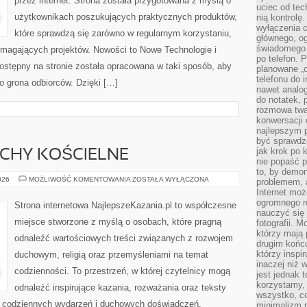
przez internet. Strona została przygotowana z myślą o
uciec od tec
użytkownikach poszukujących praktycznych produktów,
nią kontrolę
wyłączenia c
które sprawdzą się zarówno w regularnym korzystaniu,
głównego, ogr
świadomego 
 wymagających projektów. Nowości to Nowe Technologie i
po telefon. 
 dostępny na stronie została opracowana w taki sposób, aby
planowane „o
telefonu do 
o grona odbiorców. Dzięki […]
nawet analog
do notatek, 
rozmowa twar
konwersacji 
najlepszym 
być sprawd
jak krok po 
UCHY KOŚCIELNE
nie popaść p
to, by demon
WSPÓLNOTY
026
MOŻLIWOŚĆ KOMENTOWANIA
ZOSTAŁA WYŁĄCZONA
problemem, 
I
Internet moż
RUCHY
KOŚCIELNE
ogromnego r
Strona internetowa NajlepszeKazania.pl to współczesne
nauczyć się
miejsce stworzone z myślą o osobach, które pragną
fotografii. 
którzy mają
odnaleźć wartościowych treści związanych z rozwojem
drugim końc
którzy inspi
duchowym, religią oraz przemyśleniami na temat
inaczej niż 
codzienności. To przestrzeń, w której czytelnicy mogą
jest jednak 
korzystamy,
odnaleźć inspirujące kazania, rozważania oraz teksty
wszystko, c
s codziennych wydarzeń i duchowych doświadczeń.
minimalizm 