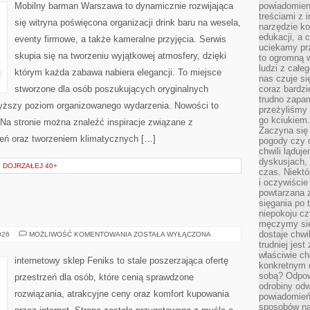
Mobilny barman Warszawa to dynamicznie rozwijająca
powiadomien
treściami z i
się witryna poświęcona organizacji drink baru na wesela,
narzędzie ko
edukacji, a 
eventy firmowe, a także kameralne przyjęcia. Serwis
uciekamy pr
skupia się na tworzeniu wyjątkowej atmosfery, dzięki
to ogromną w
ludzi z całe
którym każda zabawa nabiera elegancji. To miejsce
nas czuje s
stworzone dla osób poszukujących oryginalnych
coraz bardzi
trudno zapa
jwyższy poziom organizowanego wydarzenia. Nowości to
przeżyliśmy 
go kciukiem.
i. Na stronie można znaleźć inspiracje związane z
Zaczyna się
eń oraz tworzeniem klimatycznych […]
pogody czy 
chwili ląduj
dyskusjach, 
 DOJRZAŁEJ 40+
czas. Niektó
i oczywiście
powtarzana 
sięgania po 
niepokoju c
męczymy się
dostaje chwi
AI
026
MOŻLIWOŚĆ KOMENTOWANIA
ZOSTAŁA WYŁĄCZONA
W
trudniej jest
PRAKTYCE
właściwie c
internetowy sklep Feniks to stale poszerzająca ofertę
konkretnym 
sobą? Odpow
przestrzeń dla osób, które cenią sprawdzone
odrobiny odw
rozwiązania, atrakcyjne ceny oraz komfort kupowania
powiadomień.
sposobów na 