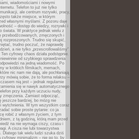
iami, wiadomościami i nowymi
nternetu. Telefon to już nie tylko
munikacji, ale centrum rozrywki, pracy,
często także miejsce, w którym
zed własnymi myślami. Z pozoru daje
olność – dostęp do wiedzy, rozrywki i
go świata. W praktyce jednak wielu z
ię przebodźcowanych, zmęczonych i
ej rozproszonych. Trudno się skupić,
miętać, trudno poczuć, że naprawdę
dzień, a nie tylko „przescrollowaliśmy”
 Ten cyfrowy chaos działa podstępnie.
 niewinnie od szybkiego sprawdzenia
odpowiedzi na jedną wiadomość. Po
emy w krótkich filmikach, memach,
które nic nam nie dają, ale pochłaniają
rzy mówią sobie, że to forma relaksu –
 czasem nią jest – jednak regularnie
zamienia się w nawyk automatycznego
telefon przy każdym uczuciu nudy,
zy zmęczenia. Zamiast odpocząć,
 jeszcze bardziej, bo mózg nie
li wytchnienia. W tym wszystkim coraz
 zadać sobie proste pytanie: co ja
hcę robić z własnym życiem, z tym
dniem, z tą godziną, którą mam przed
iedź na nie wymaga ciszy, czasu i
agi. A cisza nie lubi towarzystwa
 Dlatego tak wielu ludzi szuka dziś
cyfrowy minimalizm – nie po to, by