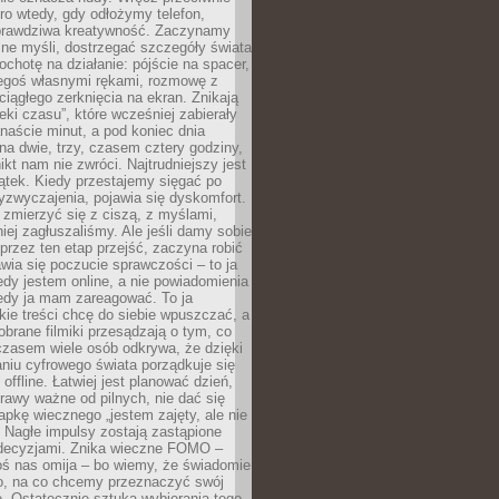
ro wtedy, gdy odłożymy telefon,
 prawdziwa kreatywność. Zaczynamy
ne myśli, dostrzegać szczegóły świata
ochotę na działanie: pójście na spacer,
zegoś własnymi rękami, rozmowę z
 ciągłego zerknięcia na ekran. Znikają
eki czasu”, które wcześniej zabierały
naście minut, a pod koniec dnia
 na dwie, trzy, czasem cztery godziny,
ikt nam nie zwróci. Najtrudniejszy jest
ątek. Kiedy przestajemy sięgać po
zyzwyczajenia, pojawia się dyskomfort.
 zmierzyć się z ciszą, z myślami,
iej zagłuszaliśmy. Ale jeśli damy sobie
y przez ten etap przejść, zaczyna robić
jawia się poczucie sprawczości – to ja
edy jestem online, a nie powiadomienia
iedy ja mam zareagować. To ja
kie treści chcę do siebie wpuszczać, a
obrane filmiki przesądzają o tym, co
czasem wiele osób odkrywa, że dzięki
niu cyfrowego świata porządkuje się
 offline. Łatwiej jest planować dzień,
rawy ważne od pilnych, nie dać się
apkę wiecznego „jestem zajęty, ale nie
 Nagłe impulsy zostają zastąpione
decyzjami. Znika wieczne FOMO –
oś nas omija – bo wiemy, że świadomie
o, na co chcemy przeznaczyć swój
. Ostatecznie sztuka wybierania tego,