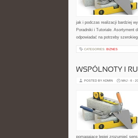
jak i podczas realizacji bardziej
Poradniki i Tutoriale. Asortyment
odpowiadać na potrzeby szerokieg
CATEGORIES:
BIZNES
WSPÓLNOTY I R
POSTED BY ADMIN
MAJ - 6 - 2
pomagające lepiej zrozumieć sen