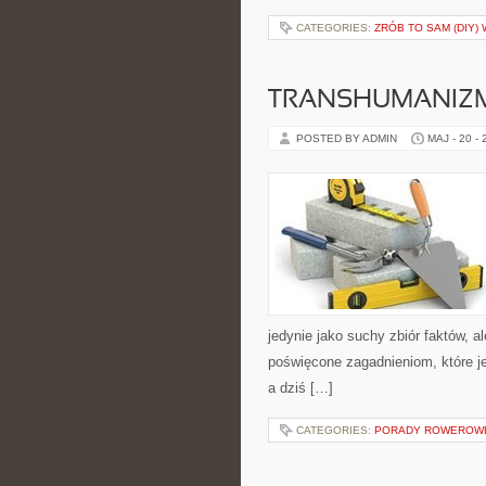
CATEGORIES:
ZRÓB TO SAM (DIY)
TRANSHUMANIZM
POSTED BY ADMIN
MAJ - 20 -
jedynie jako suchy zbiór faktów, a
poświęcone zagadnieniom, które j
a dziś […]
CATEGORIES:
PORADY ROWEROW