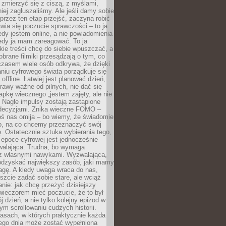
 zmierzyć się z ciszą, z myślami,
iej zagłuszaliśmy. Ale jeśli damy sobie
y przez ten etap przejść, zaczyna robić
jawia się poczucie sprawczości – to ja
edy jestem online, a nie powiadomienia
iedy ja mam zareagować. To ja
kie treści chcę do siebie wpuszczać, a
obrane filmiki przesądzają o tym, co
czasem wiele osób odkrywa, że dzięki
niu cyfrowego świata porządkuje się
 offline. Łatwiej jest planować dzień,
rawy ważne od pilnych, nie dać się
apkę wiecznego „jestem zajęty, ale nie
 Nagłe impulsy zostają zastąpione
decyzjami. Znika wieczne FOMO –
oś nas omija – bo wiemy, że świadomie
o, na co chcemy przeznaczyć swój
. Ostatecznie sztuka wybierania tego,
epoce cyfrowej jest jednocześnie
zwalająca. Trudna, bo wymaga
i z własnymi nawykami. Wyzwalająca,
odzyskać największy zasób, jaki mamy
agę. A kiedy uwaga wraca do nas,
zcie zadać sobie stare, ale wciąż
anie: jak chcę przeżyć dzisiejszy
wieczorem mieć poczucie, że to był
 dzień, a nie tylko kolejny epizod w
m scrollowaniu cudzych historii.
asach, w których praktycznie każda
ego dnia może zostać wypełniona