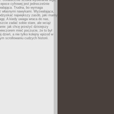
epoce cyfrowej jest jednocześnie
zwalająca. Trudna, bo wymaga
i z własnymi nawykami. Wyzwalająca,
odzyskać największy zasób, jaki mamy
agę. A kiedy uwaga wraca do nas,
zcie zadać sobie stare, ale wciąż
anie: jak chcę przeżyć dzisiejszy
wieczorem mieć poczucie, że to był
 dzień, a nie tylko kolejny epizod w
m scrollowaniu cudzych historii.