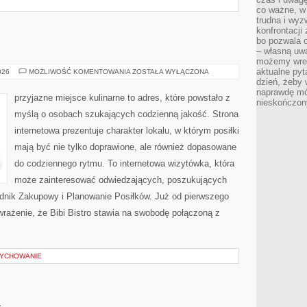
co ważne, w 
trudna i wy
konfrontacj
bo pozwala 
– własną uw
możemy wres
aktualne pyt
DIY
026
MOŻLIWOŚĆ KOMENTOWANIA
ZOSTAŁA WYŁĄCZONA
W
dzień, żeby 
KUCHNI
naprawdę mój
przyjazne miejsce kulinarne to adres, które powstało z
nieskończony
myślą o osobach szukających codzienną jakość. Strona
internetowa prezentuje charakter lokalu, w którym posiłki
mają być nie tylko doprawione, ale również dopasowane
do codziennego rytmu. To internetowa wizytówka, która
może zainteresować odwiedzających, poszukujących
dnik Zakupowy i Planowanie Posiłków. Już od pierwszego
rażenie, że Bibi Bistro stawia na swobodę połączoną z
WYCHOWANIE
A