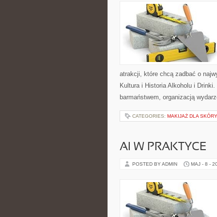
atrakcji, które chcą zadbać o na
Kultura i Historia Alkoholu i Drink
barmaństwem, organizacją wydarz
CATEGORIES:
MAKIJAŻ DLA SKÓRY
AI W PRAKTYCE
POSTED BY ADMIN
MAJ - 8 - 2