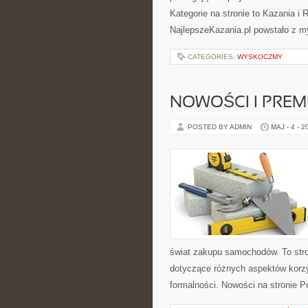
Kategorie na stronie to Kazania i
NajlepszeKazania.pl powstało z my
CATEGORIES:
WYSKOCZMY
NOWOŚCI I PREM
POSTED BY ADMIN
MAJ - 4 - 2
świat zakupu samochodów. To stro
dotyczące różnych aspektów korzy
formalności. Nowości na stronie 