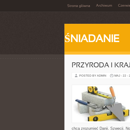
Archiwum
Czerwi
Strona główna
ŚNIADANIE
PRZYRODA I KRA
POSTED BY ADMIN
MAJ - 22 -
chcą zrozumieć Danii, Szwecji, Nor