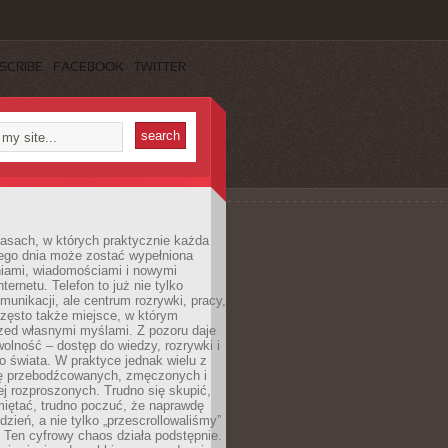
SCRIBE
FACEBOOK
TWITTER
asach, w których praktycznie każda
ego dnia może zostać wypełniona
iami, wiadomościami i nowymi
nternetu. Telefon to już nie tylko
munikacji, ale centrum rozrywki, pracy,
często także miejsce, w którym
zed własnymi myślami. Z pozoru daje
olność – dostęp do wiedzy, rozrywki i
go świata. W praktyce jednak wielu z
ię przebodźcowanych, zmęczonych i
ej rozproszonych. Trudno się skupić,
miętać, trudno poczuć, że naprawdę
dzień, a nie tylko „przescrollowaliśmy”
 Ten cyfrowy chaos działa podstępnie.