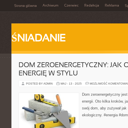
Archiwum
Czerwiec
Redakcja
Reklama
Strona główna
Sp
ŚNIADANIE
DOM ZEROENERGETYCZNY: JAK
ENERGIĘ W STYLU
POSTED BY ADMIN
MAJ - 13 - 2025
MOŻLIWOŚĆ KOMENTOWA
Dom zeroenergetyczny jest
energii. Oto kilka kroków, 
swój dom, aby zużywał jak n
ekologiczny. #energia #dom