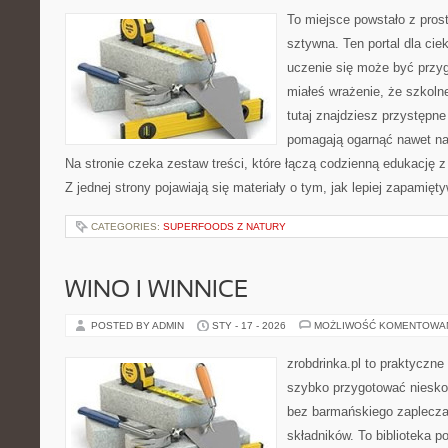
To miejsce powstało z pros
sztywna. Ten portal dla ci
uczenie się może być przyg
miałeś wrażenie, że szkoln
tutaj znajdziesz przystępne
pomagają ogarnąć nawet naj
Na stronie czeka zestaw treści, które łączą codzienną edukację 
Z jednej strony pojawiają się materiały o tym, jak lepiej zapamięt
CATEGORIES:
SUPERFOODS Z NATURY
WINO I WINNICE
POSTED BY ADMIN
STY - 17 - 2026
MOŻLIWOŚĆ KOMENTOWA
zrobdrinka.pl to praktyczne
szybko przygotować niesko
bez barmańskiego zaplecz
składników. To biblioteka p