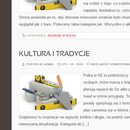
się zrobić z tego, co częst
napojów, dosładzaczy, cytr
Strona powstała po to, aby domowe mieszanie smaków było intuic
wyglądał jak z baru. Polecamy takie kategorie jak: Wszystko o a
CATEGORIES:
JEDZENIE W RUCHU
KULTURA I TRADYCJE
POSTED BY ADMIN
STY - 16 - 2026
MOŻLIWOŚĆ KOMENTOWA
Polka w NZ to podróżniczy 
osobach, które marzą o kraj
planują wyjazd do Oz albo 
świat w rytmie przygody. T
porady spotykają się z histo
plan zamienia się w bliskie
Znajdziesz tu inspiracje na wyjazdy krótkie i długie, na podróż 
intensywną eksplorację. Kategorie do […]