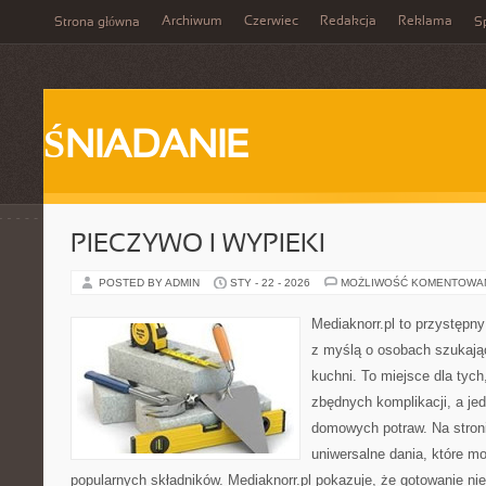
Archiwum
Czerwiec
Redakcja
Reklama
Strona główna
Sp
ŚNIADANIE
PIECZYWO I WYPIEKI
POSTED BY ADMIN
STY - 22 - 2026
MOŻLIWOŚĆ KOMENTOWA
Mediaknorr.pl to przystępny
z myślą o osobach szukają
kuchni. To miejsce dla tyc
zbędnych komplikacji, a je
domowych potraw. Na stroni
uniwersalne dania, które m
popularnych składników. Mediaknorr.pl pokazuje, że gotowanie nie