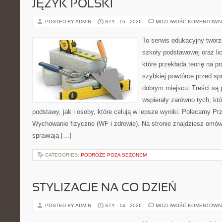
JĘZYK POLSKI
POSTED BY ADMIN
STY - 15 - 2026
MOŻLIWOŚĆ KOMENTOWA
To serwis edukacyjny twor
szkoły podstawowej oraz li
które przekłada teorię na p
szybkiej powtórce przed sp
dobrym miejscu. Treści są 
wspierały zarówno tych, kt
podstawy, jak i osoby, które celują w lepsze wyniki. Polecamy Pr
Wychowanie fizyczne (WF i zdrowie). Na stronie znajdziesz omów
sprawiają […]
CATEGORIES:
PODRÓŻE POZA SEZONEM
STYLIZACJE NA CO DZIEŃ
POSTED BY ADMIN
STY - 14 - 2026
MOŻLIWOŚĆ KOMENTOWA