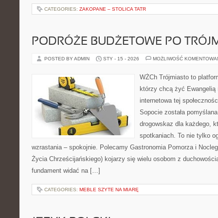
CATEGORIES:
ZAKOPANE – STOLICA TATR
PODRÓŻE BUDŻETOWE PO TRÓJM
POSTED BY ADMIN
STY - 15 - 2026
MOŻLIWOŚĆ KOMENTOWA
WŻCh Trójmiasto to platform
którzy chcą żyć Ewangelią 
internetowa tej społecznoś
Sopocie została pomyślana
drogowskaz dla każdego, kt
spotkaniach. To nie tylko o
wzrastania – spokojnie. Polecamy Gastronomia Pomorza i Nocleg
Życia Chrześcijańskiego) kojarzy się wielu osobom z duchowością
fundament widać na […]
CATEGORIES:
MEBLE SZYTE NA MIARĘ