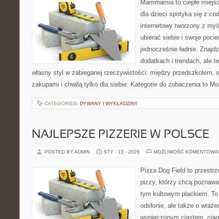
Mammamia to ciepłe miejsc
dla dzieci spotyka się z co
internetowy tworzony z myś
ubierać siebie i swoje poci
jednocześnie ładnie. Znajdz
dodatkach i trendach, ale t
własny styl w zabieganej rzeczywistości: między przedszkolem, 
zakupami i chwilą tylko dla siebie. Kategorie do zobaczenia to M
CATEGORIES:
DYWANY I WYKŁADZINY
NAJLEPSZE PIZZERIE W POLSCE
POSTED BY ADMIN
STY - 13 - 2026
MOŻLIWOŚĆ KOMENTOWA
Pizza Dog Field to przestr
pizzy, którzy chcą poznawa
tym kultowym plackiem. To 
odsłonie, ale także o wraże
wypieczonym ciastem, ciąg