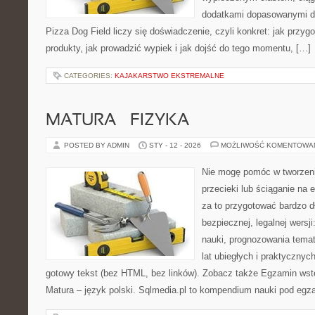
dodatkami dopasowanymi do
Pizza Dog Field liczy się doświadczenie, czyli konkret: jak przyg
produkty, jak prowadzić wypiek i jak dojść do tego momentu, […]
CATEGORIES:
KAJAKARSTWO EKSTREMALNE
MATURA – FIZYKA
POSTED BY ADMIN
STY - 12 - 2026
MOŻLIWOŚĆ KOMENTOWA
Nie mogę pomóc w tworzeniu
przecieki lub ściąganie na
za to przygotować bardzo d
bezpiecznej, legalnej wersj
nauki, prognozowania tema
lat ubiegłych i praktyczny
gotowy tekst (bez HTML, bez linków). Zobacz także Egzamin wstęp
Matura – język polski. Sqlmedia.pl to kompendium nauki pod egz