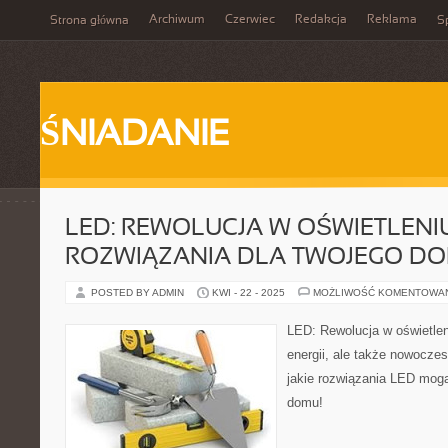
Archiwum
Czerwiec
Redakcja
Reklama
Strona główna
Sp
ŚNIADANIE
LED: REWOLUCJA W OŚWIETLENIU
ROZWIĄZANIA DLA TWOJEGO DO
POSTED BY ADMIN
KWI - 22 - 2025
MOŻLIWOŚĆ KOMENTOWA
LED: Rewolucja w oświetlen
energii, ale także nowocze
jakie rozwiązania LED mog
domu!