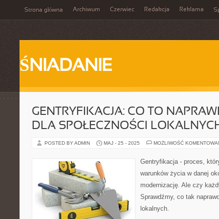
Archiwum
Czerwiec
Redakcja
Reklama
Strona główna
Sp
ŚNIADANIE
GENTRYFIKACJA: CO TO NAPRA
DLA SPOŁECZNOŚCI LOKALNYC
POSTED BY ADMIN
MAJ - 25 - 2025
MOŻLIWOŚĆ KOMENTOWA
Gentryfikacja - proces, któ
warunków życia w danej oko
modernizację. Ale czy każ
Sprawdźmy, co tak naprawd
lokalnych.