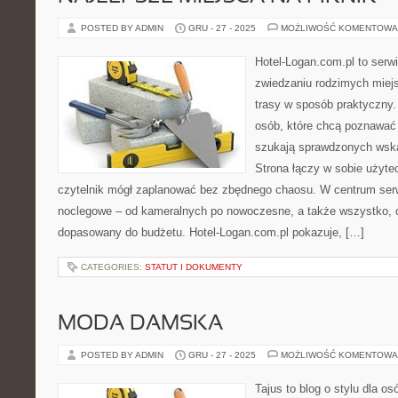
POSTED BY ADMIN
GRU - 27 - 2025
MOŻLIWOŚĆ KOMENTOWA
Hotel-Logan.com.pl to serw
zwiedzaniu rodzimych miej
trasy w sposób praktyczny
osób, które chcą poznawać 
szukają sprawdzonych wska
Strona łączy w sobie użyte
czytelnik mógł zaplanować bez zbędnego chaosu. W centrum serwi
noclegowe – od kameralnych po nowoczesne, a także wszystko,
dopasowany do budżetu. Hotel-Logan.com.pl pokazuje, […]
CATEGORIES:
STATUT I DOKUMENTY
MODA DAMSKA
POSTED BY ADMIN
GRU - 27 - 2025
MOŻLIWOŚĆ KOMENTOWA
Tajus to blog o stylu dla os