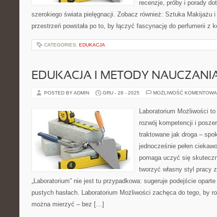
recenzje, próby i porady do
szerokiego świata pielęgnacji. Zobacz również: Sztuka Makijażu 
przestrzeń powstała po to, by łączyć fascynację do perfumerii z 
CATEGORIES:
EDUKACJA
EDUKACJA I METODY NAUCZANI
POSTED BY ADMIN
GRU - 28 - 2025
MOŻLIWOŚĆ KOMENTOWA
Laboratorium Możliwości to
rozwój kompetencji i posze
traktowane jak droga – spo
jednocześnie pełen ciekawoś
pomaga uczyć się skuteczn
tworzyć własny styl pracy 
„Laboratorium” nie jest tu przypadkowa: sugeruje podejście oparte
pustych hasłach. Laboratorium Możliwości zachęca do tego, by ro
można mierzyć – bez […]