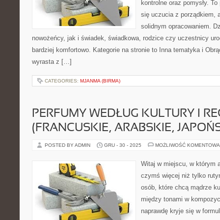
kontrolne oraz pomysły. To 
się uczucia z porządkiem, 
solidnym opracowaniem. Dz
nowożeńcy, jak i świadek, świadkowa, rodzice czy uczestnicy ur
bardziej komfortowo. Kategorie na stronie to Inna tematyka i Obrąc
wyrasta z […]
CATEGORIES:
MJANMA (BIRMA)
PERFUMY WEDŁUG KULTURY I R
(FRANCUSKIE, ARABSKIE, JAPOŃS
POSTED BY ADMIN
GRU - 30 - 2025
MOŻLIWOŚĆ KOMENTOWA
Witaj w miejscu, w którym a
czymś więcej niż tylko ruty
osób, które chcą mądrze k
między tonami w kompozycj
naprawdę kryje się w formul