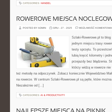
CATEGORIES:
HANDEL
ROWEROWE MIEJSCA NOCLEGO
POSTED BY ADMIN
GRU - 27 - 2025
MOŻLIWOŚĆ KOMENTOWA
Szlaki-Rowerowe.pl to blog 
jednym miejscu trasy rower
testy sprzętu. To przestrzeń
lubią kręcić kilometry i je
przejazdy bez błądzenia. St
którzy widzą w rowerze nie 
też metodę na odpoczynek. Zobacz koniecznie Województwo Mało
na rowerze. W centrum Szlaki-Rowerowe.pl są pętle, które możn
Niezależnie od […]
CATEGORIES:
AI & PRODUCTIVITY
NAJLEPSZE MIEJSCA NA PIKNIK