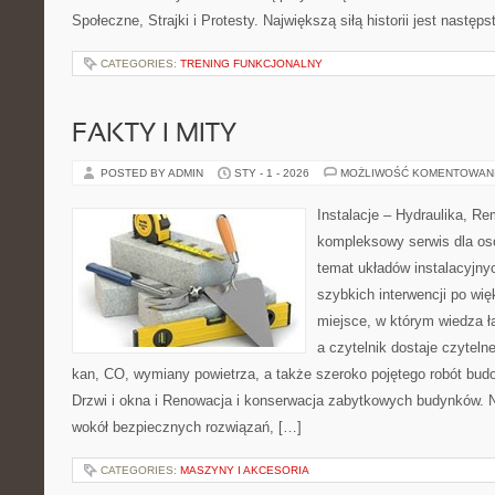
Społeczne, Strajki i Protesty. Największą siłą historii jest następ
CATEGORIES:
TRENING FUNKCJONALNY
FAKTY I MITY
POSTED BY ADMIN
STY - 1 - 2026
MOŻLIWOŚĆ KOMENTOWAN
Instalacje – Hydraulika, R
kompleksowy serwis dla os
temat układów instalacyjny
szybkich interwencji po wi
miejsce, w którym wiedza ł
a czytelnik dostaje czyteln
kan, CO, wymiany powietrza, a także szeroko pojętego robót bud
Drzwi i okna i Renowacja i konserwacja zabytkowych budynków. N
wokół bezpiecznych rozwiązań, […]
CATEGORIES:
MASZYNY I AKCESORIA