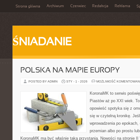
Archiwum
Czerwiec
Redakcja
Reklama
Strona główna
Sp
ŚNIADANIE
POLSKA NA MAPIE EUROPY
POSTED BY ADMIN
STY - 1 - 2026
MOŻLIWOŚĆ KOMENTOWAN
KoronaMK to serwis poświęc
Piastów aż po XXI wiek. To
opowieść spotyka się z omó
się w czytelną kronikę. Je
wprowadzenia po epokach, 
przemian albo po prostu lub
KoronaMK ma być właśnie taką przystanią. Nowości na stronie II