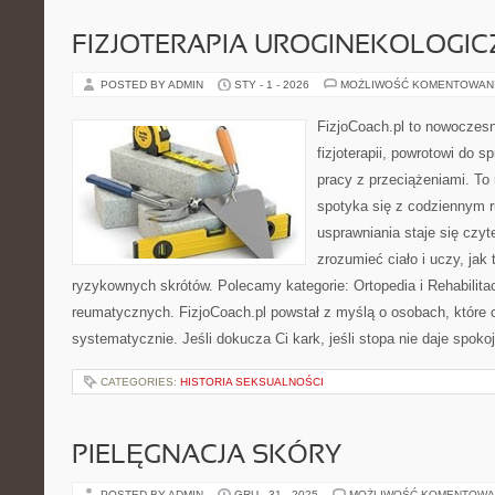
FIZJOTERAPIA UROGINEKOLOGI
POSTED BY ADMIN
STY - 1 - 2026
MOŻLIWOŚĆ KOMENTOWAN
FizjoCoach.pl to nowoczes
fizjoterapii, powrotowi do 
pracy z przeciążeniami. To
spotyka się z codziennym 
usprawniania staje się czy
zrozumieć ciało i uczy, ja
ryzykownych skrótów. Polecamy kategorie: Ortopedia i Rehabilita
reumatycznych. FizjoCoach.pl powstał z myślą o osobach, które 
systematycznie. Jeśli dokucza Ci kark, jeśli stopa nie daje spoko
CATEGORIES:
HISTORIA SEKSUALNOŚCI
PIELĘGNACJA SKÓRY
POSTED BY ADMIN
GRU - 31 - 2025
MOŻLIWOŚĆ KOMENTOWA