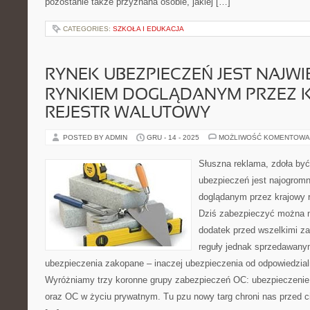
pozostanie także przyznana osobie, jakiej […]
CATEGORIES:
SZKOŁA I EDUKACJA
RYNEK UBEZPIECZEŃ JEST NAJW
RYNKIEM DOGLĄDANYM PRZEZ 
REJESTR WALUTOWY
POSTED BY ADMIN
GRU - 14 - 2025
MOŻLIWOŚĆ KOMENTOWA
Słuszna reklama, zdoła być
ubezpieczeń jest najogrom
doglądanym przez krajowy r
Dziś zabezpieczyć można 
dodatek przed wszelkimi za
reguły jednak sprzedawany
ubezpieczenia zakopane – inaczej ubezpieczenia od odpowiedzial
Wyróżniamy trzy koronne grupy zabezpieczeń OC: ubezpieczeni
oraz OC w życiu prywatnym. Tu pzu nowy targ chroni nas przed c