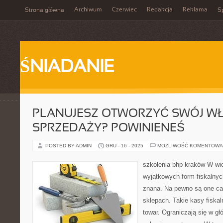
Archiwum
Czerwiec
Redakcja
Reklama
Strona główna
Sp
ŚNIADANIE
PLANUJESZ OTWORZYĆ SWÓJ W
SPRZEDAŻY? POWINIENEŚ
POSTED BY ADMIN
GRU - 16 - 2025
MOŻLIWOŚĆ KOMENTOWA
szkolenia bhp kraków W wi
wyjątkowych form fiskalnyc
znana. Na pewno są one ca
sklepach. Takie kasy fiska
towar. Ograniczają się w głó