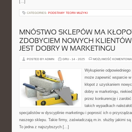
[…]
CATEGORIES:
PODSTAWY TEORII MUZYKI
MNÓSTWO SKLEPÓW MA KŁOPO
ZDOBYCIEM NOWYCH KLIENTÓW.
JEST DOBRY W MARKETINGU
POSTED BY ADMIN
GRU - 14 - 2025
MOŻLIWOŚĆ KOMENTOWA
Wykupienie odpowiedniego 
może zapewnić wsparcie w 
kłopot z uzyskaniem nowych
dobry w marketingu, niekiedy
przez konkurencję i zarobi
takich wypadkach należałob
specjalistów w dyscyplinie marketingu i poprosić ich o przyrządza
naszego sklepu. Takie firmy, zaświadczają m.in. służby jakimi są
To jedna z najszybszych […]