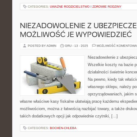
CATEGORIES:
UWAŻNE RODZICIELSTWO I ZDROWIE RODZINY
NIEZADOWOLENIE Z UBEZPIECZE
MOŻLIWOŚĆ JE WYPOWIEDZIEĆ
POSTED BY ADMIN
GRU - 13 - 2025
MOŻLIWOŚĆ KOMENTOWA
Niezadowolenie z ubezpiec
Wszelkie koszty na bazie p
działalności świetnie konce
Na pewno, kiedy tak właści
własnego sklepu, należy po
oprzyrządowaniach, jakim s
własne właściwe kasy fiskalne ułatwiają pracę każdemu ekspedient
możliwościom, można z łatwością nazbijać towary, a także druk
takich dodatkowych opcji jak odpowiednie czytniki, […]
CATEGORIES:
BOCHEN-CHLEBA