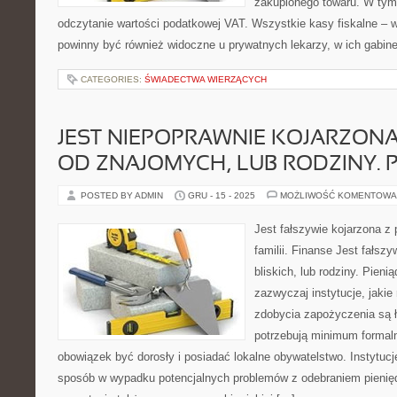
zakupionego towaru. W tym
odczytanie wartości podatkowej VAT. Wszystkie kasy fiskalne – w
powinny być również widoczne u prywatnych lekarzy, w ich gabinet
CATEGORIES:
ŚWIADECTWA WIERZĄCYCH
JEST NIEPOPRAWNIE KOJARZON
OD ZNAJOMYCH, LUB RODZINY. P
POSTED BY ADMIN
GRU - 15 - 2025
MOŻLIWOŚĆ KOMENTOWA
Jest fałszywie kojarzona z 
familii. Finanse Jest fałsz
bliskich, lub rodziny. Pienią
zazwyczaj instytucje, jakie
zdobycia zapożyczenia są ła
potrzebują minimum formal
obowiązek być dorosły i posiadać lokalne obywatelstwo. Instytucj
sposób w wypadku potencjalnych problemów z odebraniem pienię