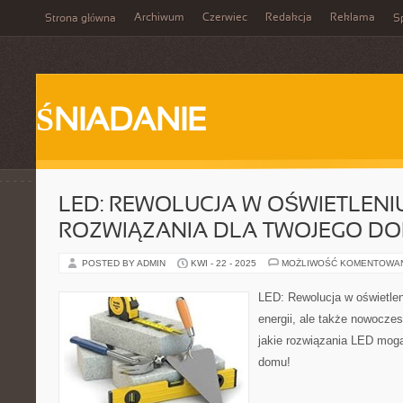
Archiwum
Czerwiec
Redakcja
Reklama
Strona główna
Sp
ŚNIADANIE
LED: REWOLUCJA W OŚWIETLENIU
ROZWIĄZANIA DLA TWOJEGO DO
POSTED BY ADMIN
KWI - 22 - 2025
MOŻLIWOŚĆ KOMENTOWA
LED: Rewolucja w oświetlen
energii, ale także nowocze
jakie rozwiązania LED mog
domu!