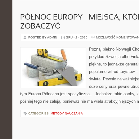
PÓŁNOC EUROPY – MIEJSCA, KT
ZOBACZYĆ
POSTED BY ADMIN
GRU - 2 - 2025
MOŻLIWOŚĆ KOMENTOWAN
Poznaj piękno Norwegii Cho
przykład Szwecja albo Finl
piękne, to jednakże general
popularne wśród turystów – 
świata. Pewnie najważniejs
duże ceny oraz pewne utrud
tym Europa Północna jest specyficzna… Jednakże takie osoby, kt
później tego nie żałują, ponieważ nie ma wielu atrakcyjniejszych 
CATEGORIES:
METODY NAUCZANIA