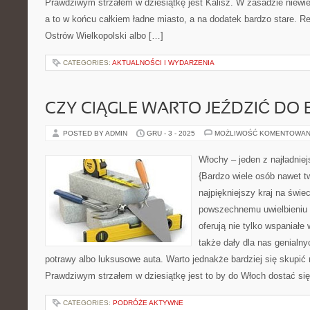
Prawdziwym strzałem w dziesiątkę jest Kalisz. W zasadzie niewie
a to w końcu całkiem ładne miasto, a na dodatek bardzo stare. Re
Ostrów Wielkopolski albo […]
CATEGORIES:
AKTUALNOŚCI I WYDARZENIA
CZY CIĄGLE WARTO JEŹDZIĆ DO 
POSTED BY ADMIN
GRU - 3 - 2025
MOŻLIWOŚĆ KOMENTOWAN
Włochy – jeden z najładnie
{Bardzo wiele osób nawet tw
najpiękniejszy kraj na świec
powszechnemu uwielbieniu 
oferują nie tylko wspaniałe 
także dały dla nas genial
potrawy albo luksusowe auta. Warto jednakże bardziej się skupić n
Prawdziwym strzałem w dziesiątkę jest to by do Włoch dostać si
CATEGORIES:
PODRÓŻE AKTYWNE