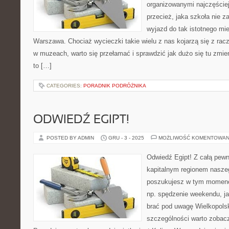
organizowanymi najczęście
przecież, jaka szkoła nie 
wyjazd do tak istotnego mi
Warszawa. Chociaż wycieczki takie wielu z nas kojarzą się z rac
w muzeach, warto się przełamać i sprawdzić jak dużo się tu zmie
to […]
CATEGORIES:
PORADNIK PODRÓŻNIKA
ODWIEDŹ EGIPT!
POSTED BY ADMIN
GRU - 3 - 2025
MOŻLIWOŚĆ KOMENTOWAN
Odwiedź Egipt! Z całą pewn
kapitalnym regionem naszeg
poszukujesz w tym momenc
np. spędzenie weekendu, ja
brać pod uwagę Wielkopolsk
szczególności warto zobac