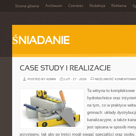
Archiwum
Czerwiec
Redakcja
Reklama
Strona główna
Sp
ŚNIADANIE
CASE STUDY I REALIZACJE
POSTED BY ADMIN
LUT - 27 - 2026
MOŻLIWOŚĆ KOMENTOWA
Ta witryna to kompleksowe
hydrotechnice oraz inżynieri
na tym, co w praktyce wdra
gminach: układy dystrybucj
kanalizacyjne, a także kan
jest opisana w sposób mery
przystępny, tak aby po treści mogli sięgać specjaliści oraz osoby