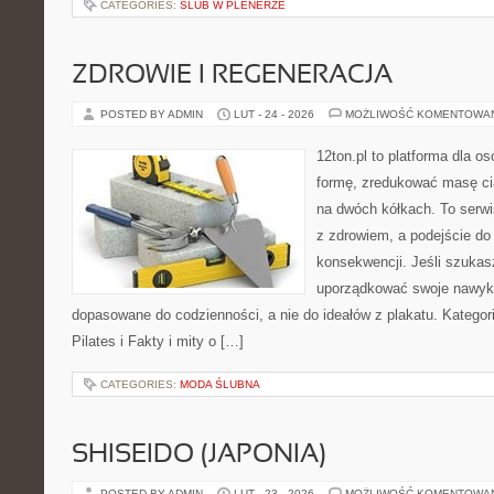
CATEGORIES:
ŚLUB W PLENERZE
ZDROWIE I REGENERACJA
POSTED BY ADMIN
LUT - 24 - 2026
MOŻLIWOŚĆ KOMENTOWA
12ton.pl to platforma dla o
formę, zredukować masę cia
na dwóch kółkach. To serwis
z zdrowiem, a podejście do 
konsekwencji. Jeśli szukas
uporządkować swoje nawyki
dopasowane do codzienności, a nie do ideałów z plakatu. Kategori
Pilates i Fakty i mity o […]
CATEGORIES:
MODA ŚLUBNA
SHISEIDO (JAPONIA)
POSTED BY ADMIN
LUT - 23 - 2026
MOŻLIWOŚĆ KOMENTOWA