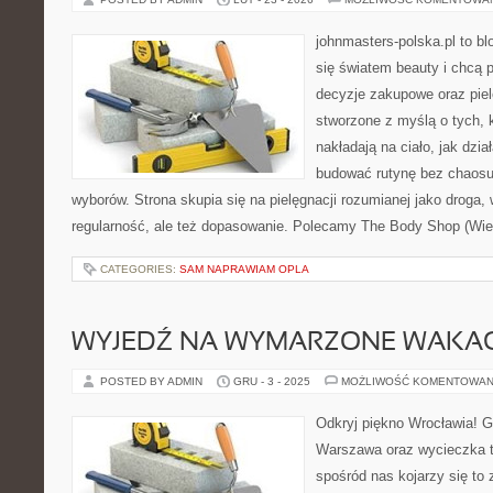
johnmasters-polska.pl to blo
się światem beauty i chcą 
decyzje zakupowe oraz piel
stworzone z myślą o tych, k
nakładają na ciało, jak dzia
budować rutynę bez chaos
wyborów. Strona skupia się na pielęgnacji rozumianej jako droga, 
regularność, ale też dopasowanie. Polecamy The Body Shop (Wiel
CATEGORIES:
SAM NAPRAWIAM OPLA
WYJEDŹ NA WYMARZONE WAKAC
POSTED BY ADMIN
GRU - 3 - 2025
MOŻLIWOŚĆ KOMENTOWAN
Odkryj piękno Wrocławia! 
Warszawa oraz wycieczka 
spośród nas kojarzy się to