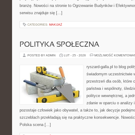
branżę. Nowości na stronie to Ogrzewanie Budynków i Efektywn
serwisu znajduje się […]
CATEGORIES:
MAKIJAŻ
POLITYKA SPOŁECZNA
POSTED BY ADMIN
LUT - 25 - 2026
MOŻLIWOŚĆ KOMENTOWA
ryszard-galla.pl to blog pol
świadomym uczestnictwie w
przestrzeń dla osób, któr
państwa i wspólnoty, śledz
polityce wewnętrznej, a je
zdanie w oparciu o analizy
pozostaje człowiek jako obywatel, a także to, jak decyzje podej
szczeblach przekładają się na praktyczne konsekwencje. Nowości n
Polska scena […]