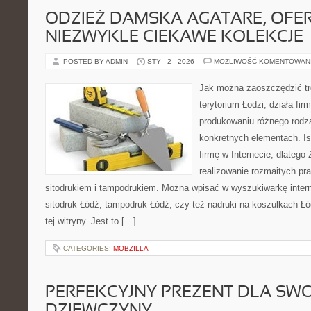
ODZIEŻ DAMSKA AGATARE, OFE
NIEZWYKLE CIEKAWE KOLEKCJE
POSTED BY ADMIN
STY - 2 - 2026
MOŻLIWOŚĆ KOMENTOWAN
Jak można zaoszczędzić t
terytorium Łodzi, działa fir
produkowaniu różnego rodz
konkretnych elementach. Is
firmę w Internecie, dlatego
realizowanie rozmaitych pr
sitodrukiem i tampodrukiem. Można wpisać w wyszukiwarkę interne
sitodruk Łódź, tampodruk Łódź, czy też nadruki na koszulkach Łód
tej witryny. Jest to […]
CATEGORIES:
MOBZILLA
PERFEKCYJNY PREZENT DLA SWO