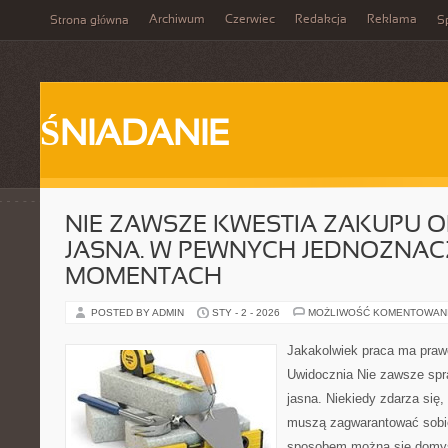
Archiwum
Czerwiec
Redakcja
Reklama
Strona główna
Sp
ŚNIADANIE
NIE ZAWSZE KWESTIA ZAKUPU O
JASNA. W PEWNYCH JEDNOZNA
MOMENTACH
POSTED BY ADMIN
STY - 2 - 2026
MOŻLIWOŚĆ KOMENTOWAN
Jakakolwiek praca ma prawo 
Uwidocznia Nie zawsze spr
jasna. Niekiedy zdarza się
muszą zagwarantować sobie
sposobem można się domyśl