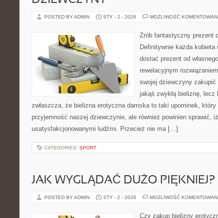
DZIEWCZYNY
POSTED BY ADMIN
STY - 2 - 2026
MOŻLIWOŚĆ KOMENTOWAN
Zrób fantastyczny prezent d
Definitywnie każda kobieta 
dostać prezent od własnego
rewelacyjnym rozwiązaniem 
swojej dziewczyny zakupić 
jakąś zwykłą bieliznę, lecz 
zwłaszcza, że bielizna erotyczna damska to taki upominek, który 
przyjemność naszej dziewczynie, ale również powinien sprawić, 
usatysfakcjonowanymi ludźmi. Przecież nie ma […]
CATEGORIES:
SPORT
JAK WYGLĄDAĆ DUŻO PIĘKNIEJ?
POSTED BY ADMIN
STY - 2 - 2026
MOŻLIWOŚĆ KOMENTOWAN
Czy zakup bielizny erotyczn