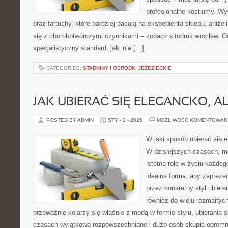
profesjonalne kostiumy. W
oraz fartuchy, które bardziej pasują na ekspedienta sklepu, aniżel
się z chorobotwórczymi czynnikami – zobacz sitodruk wrocław. O
specjalistyczny standard, jaki nie […]
CATEGORIES:
STADNINY I OŚRODKI JEŹDZIECKIE
JAK UBIERAĆ SIĘ ELEGANCKO, A
POSTED BY ADMIN
STY - 2 - 2026
MOŻLIWOŚĆ KOMENTOWAN
W jaki sposób ubierać się e
W dzisiejszych czasach, m
istotną rolę w życiu każdeg
idealna forma, aby zaprez
przez konkretny styl ubiera
również do wielu rozmaitych
przeważnie kojarzy się właśnie z modą w formie stylu, ubierania s
czasach wyjątkowo rozpowszechniane i dużo osób skupia ogrom