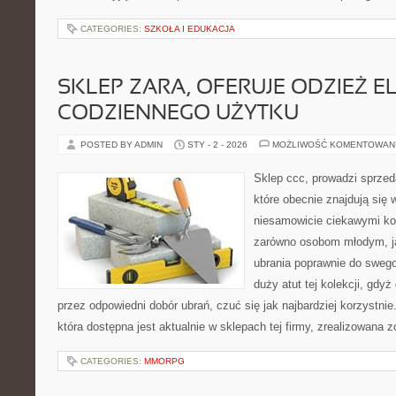
CATEGORIES:
SZKOŁA I EDUKACJA
SKLEP ZARA, OFERUJE ODZIEŻ E
CODZIENNEGO UŻYTKU
POSTED BY ADMIN
STY - 2 - 2026
MOŻLIWOŚĆ KOMENTOWAN
Sklep ccc, prowadzi sprzed
które obecnie znajdują się 
niesamowicie ciekawymi kol
zarówno osobom młodym, j
ubrania poprawnie do swego
duży atut tej kolekcji, gd
przez odpowiedni dobór ubrań, czuć się jak najbardziej korzystnie
która dostępna jest aktualnie w sklepach tej firmy, zrealizowana 
CATEGORIES:
MMORPG