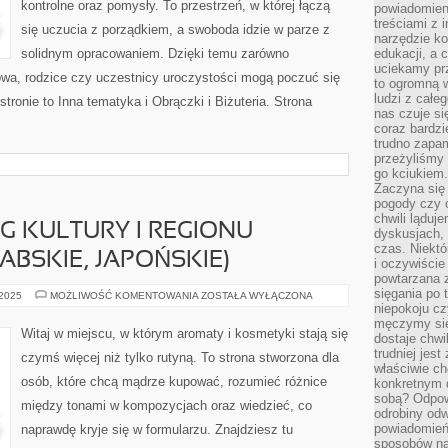
kontrolne oraz pomysły. To przestrzeń, w której łączą
powiadomien
treściami z i
się uczucia z porządkiem, a swoboda idzie w parze z
narzędzie ko
solidnym opracowaniem. Dzięki temu zarówno
edukacji, a 
uciekamy pr
owa, rodzice czy uczestnicy uroczystości mogą poczuć się
to ogromną w
ludzi z całe
stronie to Inna tematyka i Obrączki i Biżuteria. Strona
nas czuje s
coraz bardzi
trudno zapa
przeżyliśmy 
go kciukiem.
Zaczyna się
pogody czy 
chwili ląduj
 KULTURY I REGIONU
dyskusjach, 
czas. Niektó
ABSKIE, JAPOŃSKIE)
i oczywiście
powtarzana 
sięgania po 
PERFUMY
 2025
MOŻLIWOŚĆ KOMENTOWANIA
ZOSTAŁA WYŁĄCZONA
WEDŁUG
niepokoju c
KULTURY
męczymy się
I
Witaj w miejscu, w którym aromaty i kosmetyki stają się
dostaje chwi
REGIONU
(FRANCUSKIE,
trudniej jest
czymś więcej niż tylko rutyną. To strona stworzona dla
ARABSKIE,
właściwie c
JAPOŃSKIE)
osób, które chcą mądrze kupować, rozumieć różnice
konkretnym 
sobą? Odpow
między tonami w kompozycjach oraz wiedzieć, co
odrobiny odw
powiadomień.
naprawdę kryje się w formularzu. Znajdziesz tu
sposobów na 