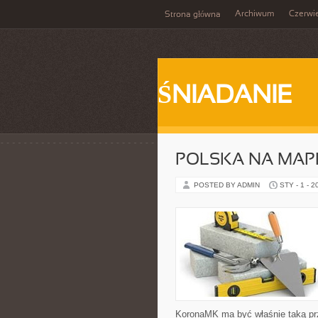
Archiwum
Czerwi
Strona główna
ŚNIADANIE
POLSKA NA MAP
POSTED BY ADMIN
STY - 1 - 2
KoronaMK ma być właśnie taką prz