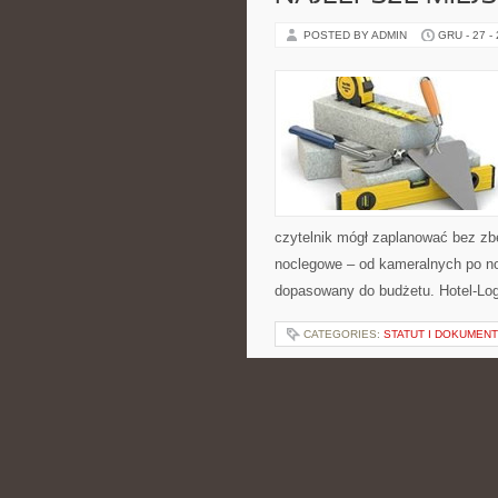
POSTED BY ADMIN
GRU - 27 -
czytelnik mógł zaplanować bez zb
noclegowe – od kameralnych po n
dopasowany do budżetu. Hotel-Log
CATEGORIES:
STATUT I DOKUMEN
MODA DAMSKA
POSTED BY ADMIN
GRU - 27 -