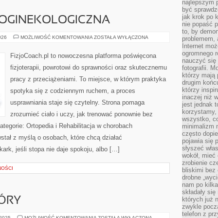
najlepszym 
być sprawd
jak krok po 
ROGINEKOLOGICZNA
nie popaść p
to, by demon
FIZJOTERAPIA
026
MOŻLIWOŚĆ KOMENTOWANIA
ZOSTAŁA WYŁĄCZONA
problemem, 
UROGINEKOLOGICZNA
Internet moż
ogromnego r
FizjoCoach.pl to nowoczesna platforma poświęcona
nauczyć się
fizjoterapii, powrotowi do sprawności oraz skutecznemu
fotografii. 
którzy mają
pracy z przeciążeniami. To miejsce, w którym praktyka
drugim końc
którzy inspi
spotyka się z codziennym ruchem, a proces
inaczej niż 
usprawniania staje się czytelny. Strona pomaga
jest jednak 
korzystamy,
zrozumieć ciało i uczy, jak trenować ponownie bez
wszystko, c
egorie: Ortopedia i Rehabilitacja w chorobach
minimalizm 
często dopie
stał z myślą o osobach, które chcą działać
pojawia się
słyszeć włas
ark, jeśli stopa nie daje spokoju, albo […]
wokół, mieć 
zrobienie c
NOŚCI
bliskimi bez
drobne „wyci
nam po kilka
składały się
ÓRY
których już n
zwykle pocz
telefon z pr
PIELĘGNACJA
 2025
MOŻLIWOŚĆ KOMENTOWANIA
ZOSTAŁA WYŁĄCZONA