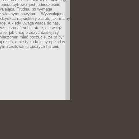
epoce cyfrowej jest jednocześnie
zwalająca. Trudna, bo wymaga
i z własnymi nawykami. Wyzwalająca,
odzyskać największy zasób, jaki mamy
agę. A kiedy uwaga wraca do nas,
zcie zadać sobie stare, ale wciąż
anie: jak chcę przeżyć dzisiejszy
wieczorem mieć poczucie, że to był
 dzień, a nie tylko kolejny epizod w
m scrollowaniu cudzych historii.