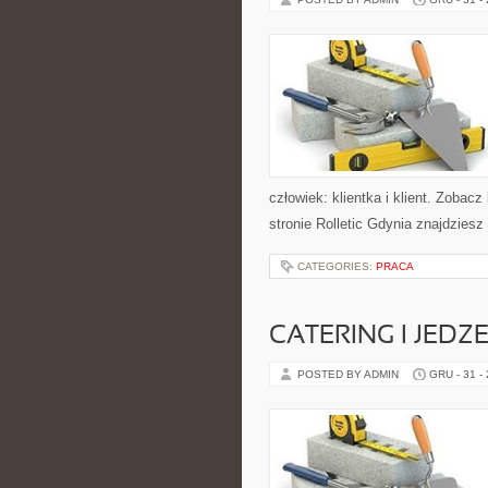
człowiek: klientka i klient. Zoba
stronie Rolletic Gdynia znajdziesz
CATEGORIES:
PRACA
CATERING I JEDZ
POSTED BY ADMIN
GRU - 31 -