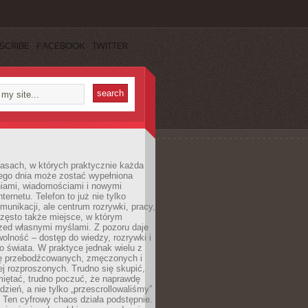
SCRIBE
FACEBOOK
TWITTER
asach, w których praktycznie każda
ego dnia może zostać wypełniona
iami, wiadomościami i nowymi
nternetu. Telefon to już nie tylko
munikacji, ale centrum rozrywki, pracy,
często także miejsce, w którym
zed własnymi myślami. Z pozoru daje
olność – dostęp do wiedzy, rozrywki i
go świata. W praktyce jednak wielu z
ię przebodźcowanych, zmęczonych i
ej rozproszonych. Trudno się skupić,
miętać, trudno poczuć, że naprawdę
dzień, a nie tylko „przescrollowaliśmy”
 Ten cyfrowy chaos działa podstępnie.