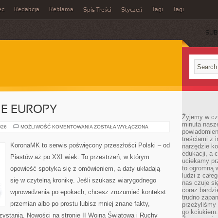
ec
Redakcja
Reklama
Tagi
Tagi
Spis Treści
Styczeń
SUB
IE EUROPY
Żyjemy w cz
minuta nasz
POLSKA
026
MOŻLIWOŚĆ KOMENTOWANIA
ZOSTAŁA WYŁĄCZONA
powiadomien
NA
MAPIE
treściami z i
EUROPY
KoronaMK to serwis poświęcony przeszłości Polski – od
narzędzie ko
edukacji, a 
Piastów aż po XXI wiek. To przestrzeń, w którym
uciekamy pr
to ogromną w
opowieść spotyka się z omówieniem, a daty układają
ludzi z całe
się w czytelną kronikę. Jeśli szukasz wiarygodnego
nas czuje s
coraz bardzi
wprowadzenia po epokach, chcesz zrozumieć kontekst
trudno zapa
przemian albo po prostu lubisz mniej znane fakty,
przeżyliśmy 
go kciukiem.
ystanią. Nowości na stronie II Wojna Światowa i Ruchy