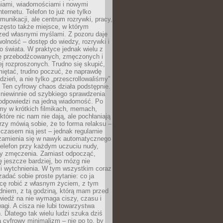
iami, wiadomościami i nowymi
nternetu. Telefon to już nie tylko
munikacji, ale centrum rozrywki, pracy,
często także miejsce, w którym
zed własnymi myślami. Z pozoru daje
olność – dostęp do wiedzy, rozrywki i
go świata. W praktyce jednak wielu z
ię przebodźcowanych, zmęczonych i
ej rozproszonych. Trudno się skupić,
miętać, trudno poczuć, że naprawdę
dzień, a nie tylko „przescrollowaliśmy”
 Ten cyfrowy chaos działa podstępnie.
 niewinnie od szybkiego sprawdzenia
odpowiedzi na jedną wiadomość. Po
emy w krótkich filmikach, memach,
które nic nam nie dają, ale pochłaniają
rzy mówią sobie, że to forma relaksu –
 czasem nią jest – jednak regularnie
zamienia się w nawyk automatycznego
telefon przy każdym uczuciu nudy,
zy zmęczenia. Zamiast odpocząć,
 jeszcze bardziej, bo mózg nie
li wytchnienia. W tym wszystkim coraz
 zadać sobie proste pytanie: co ja
hcę robić z własnym życiem, z tym
dniem, z tą godziną, którą mam przed
iedź na nie wymaga ciszy, czasu i
agi. A cisza nie lubi towarzystwa
 Dlatego tak wielu ludzi szuka dziś
cyfrowy minimalizm – nie po to, by