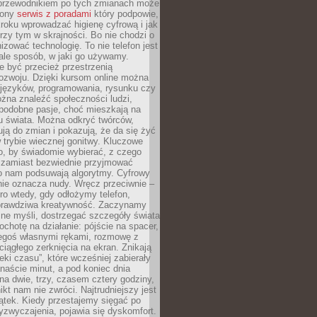
przewodnikiem po tych zmianach może
zony
serwis z poradami
który podpowie,
kroku wprowadzać higienę cyfrową i jak
rzy tym w skrajności. Bo nie chodzi o
izować technologię. To nie telefon jest
ale sposób, w jaki go używamy.
e być przecież przestrzenią
ozwoju. Dzięki kursom online można
 języków, programowania, rysunku czy
Można znaleźć społeczności ludzi,
 podobne pasje, choć mieszkają na
u świata. Można odkryć twórców,
rują do zmian i pokazują, że da się żyć
w trybie wiecznej gonitwy. Kluczowe
to, by świadomie wybierać, z czego
 zamiast bezwiednie przyjmować
o nam podsuwają algorytmy. Cyfrowy
nie oznacza nudy. Wręcz przeciwnie –
ro wtedy, gdy odłożymy telefon,
 prawdziwa kreatywność. Zaczynamy
ne myśli, dostrzegać szczegóły świata
ochotę na działanie: pójście na spacer,
zegoś własnymi rękami, rozmowę z
 ciągłego zerknięcia na ekran. Znikają
eki czasu”, które wcześniej zabierały
naście minut, a pod koniec dnia
 na dwie, trzy, czasem cztery godziny,
ikt nam nie zwróci. Najtrudniejszy jest
ątek. Kiedy przestajemy sięgać po
zyzwyczajenia, pojawia się dyskomfort.