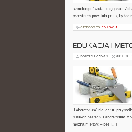
szerokiego świata pielęgnacji. Zo
przestrzeń powstała po to, by łącz
CATEGORIES:
EDUKACJA
EDUKACJA I ME
POSTED BY ADMIN
GRU - 28 -
„Laboratorium” nie jest tu przypad
pustych hasłach. Laboratorium Moż
można mierzyć – bez […]