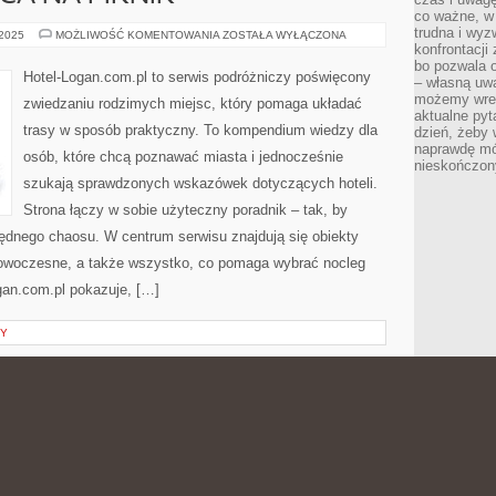
co ważne, w 
trudna i wy
NAJLEPSZE
 2025
MOŻLIWOŚĆ KOMENTOWANIA
ZOSTAŁA WYŁĄCZONA
MIEJSCA
konfrontacj
NA
bo pozwala 
PIKNIK
Hotel-Logan.com.pl to serwis podróżniczy poświęcony
– własną uw
możemy wres
zwiedzaniu rodzimych miejsc, który pomaga układać
aktualne pyt
trasy w sposób praktyczny. To kompendium wiedzy dla
dzień, żeby 
naprawdę mój
osób, które chcą poznawać miasta i jednocześnie
nieskończony
szukają sprawdzonych wskazówek dotyczących hoteli.
Strona łączy w sobie użyteczny poradnik – tak, by
ędnego chaosu. W centrum serwisu znajdują się obiekty
owoczesne, a także wszystko, co pomaga wybrać nocleg
an.com.pl pokazuje, […]
TY
MODA
 2025
MOŻLIWOŚĆ KOMENTOWANIA
ZOSTAŁA WYŁĄCZONA
DAMSKA
Tajus to blog o stylu dla osób, które chcą ubierać się