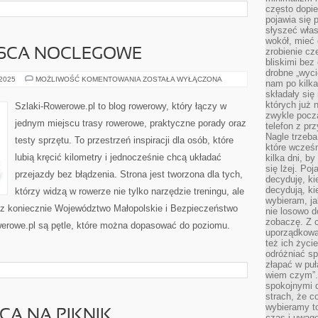
często dopie
pojawia się
słyszeć włas
wokół, mieć 
zrobienie c
SCA NOCLEGOWE
bliskimi bez
drobne „wyci
ROWEROWE
 2025
MOŻLIWOŚĆ KOMENTOWANIA
ZOSTAŁA WYŁĄCZONA
nam po kilka
MIEJSCA
składały się
NOCLEGOWE
których już n
Szlaki-Rowerowe.pl to blog rowerowy, który łączy w
zwykle pocz
jednym miejscu trasy rowerowe, praktyczne porady oraz
telefon z pr
Nagle trzeba
testy sprzętu. To przestrzeń inspiracji dla osób, które
które wcześn
lubią kręcić kilometry i jednocześnie chcą układać
kilka dni, b
się lżej. Po
przejazdy bez błądzenia. Strona jest tworzona dla tych,
decyduję, ki
decydują, k
którzy widzą w rowerze nie tylko narzędzie treningu, ale
wybieram, ja
z koniecznie Województwo Małopolskie i Bezpieczeństwo
nie losowo d
zobaczę. Z 
erowe.pl są pętle, które można dopasować do poziomu.
uporządkowa
też ich życie
odróżniać sp
złapać w puł
wiem czym”.
spokojnymi 
strach, że c
wybieramy t
CA NA PIKNIK
czas i uwagę