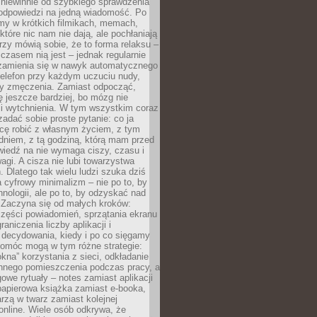
 niewinnie od szybkiego sprawdzenia
odpowiedzi na jedną wiadomość. Po
emy w krótkich filmikach, memach,
które nic nam nie dają, ale pochłaniają
rzy mówią sobie, że to forma relaksu –
 czasem nią jest – jednak regularnie
zamienia się w nawyk automatycznego
telefon przy każdym uczuciu nudy,
zy zmęczenia. Zamiast odpocząć,
 jeszcze bardziej, bo mózg nie
li wytchnienia. W tym wszystkim coraz
 zadać sobie proste pytanie: co ja
hcę robić z własnym życiem, z tym
dniem, z tą godziną, którą mam przed
iedź na nie wymaga ciszy, czasu i
agi. A cisza nie lubi towarzystwa
 Dlatego tak wielu ludzi szuka dziś
cyfrowy minimalizm – nie po to, by
hnologii, ale po to, by odzyskać nad
. Zaczyna się od małych kroków:
zęści powiadomień, sprzątania ekranu
aniczenia liczby aplikacji i
decydowania, kiedy i po co sięgamy
Pomóc mogą w tym różne strategie:
kna” korzystania z sieci, odkładanie
innego pomieszczenia podczas pracy, a
owe rytuały – notes zamiast aplikacji
papierowa książka zamiast e-booka,
zą w twarz zamiast kolejnej
online. Wiele osób odkrywa, że