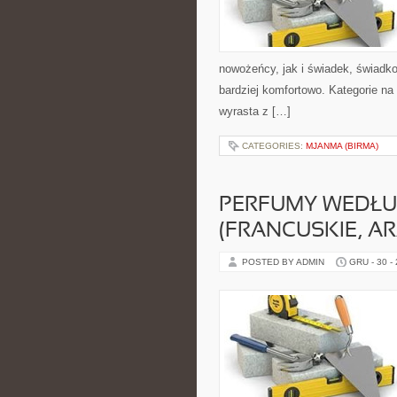
nowożeńcy, jak i świadek, świadk
bardziej komfortowo. Kategorie na 
wyrasta z […]
CATEGORIES:
MJANMA (BIRMA)
PERFUMY WEDŁUG
(FRANCUSKIE, AR
POSTED BY ADMIN
GRU - 30 -