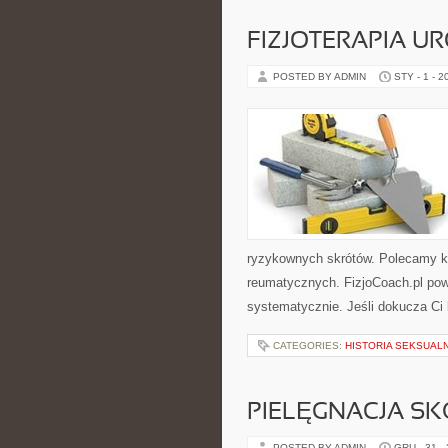
FIZJOTERAPIA U
POSTED BY ADMIN
STY - 1 - 2
ryzykownych skrótów. Polecamy kat
reumatycznych. FizjoCoach.pl pow
systematycznie. Jeśli dokucza Ci k
CATEGORIES:
HISTORIA SEKSUAL
PIELĘGNACJA SK
POSTED BY ADMIN
GRU - 31 -