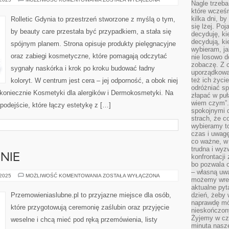
Nagle trzeba
SKÓRY
które wcześn
kilka dni, b
Rolletic Gdynia to przestrzeń stworzone z myślą o tym,
się lżej. Po
by beauty care przestała być przypadkiem, a stała się
decyduję, ki
decydują, k
spójnym planem. Strona opisuje produkty pielęgnacyjne
wybieram, ja
oraz zabiegi kosmetyczne, które pomagają odczytać
nie losowo d
zobaczę. Z 
sygnały naskórka i krok po kroku budować ładny
uporządkowa
też ich życie
koloryt. W centrum jest cera – jej odporność, a obok niej
odróżniać sp
cz koniecznie Kosmetyki dla alergików i Dermokosmetyki. Na
złapać w puł
wiem czym”.
 podejście, które łączy estetykę z […]
spokojnymi 
strach, że c
wybieramy t
czas i uwagę
co ważne, w 
trudna i wy
ENIE
konfrontacj
bo pozwala 
– własną uw
CATERING
 2025
MOŻLIWOŚĆ KOMENTOWANIA
ZOSTAŁA WYŁĄCZONA
możemy wres
I
JEDZENIE
aktualne pyt
Przemowieniaslubne.pl to przyjazne miejsce dla osób,
dzień, żeby 
naprawdę mój
które przygotowują ceremonię zaślubin oraz przyjęcie
nieskończony
Żyjemy w cz
weselne i chcą mieć pod ręką przemówienia, listy
minuta nasz