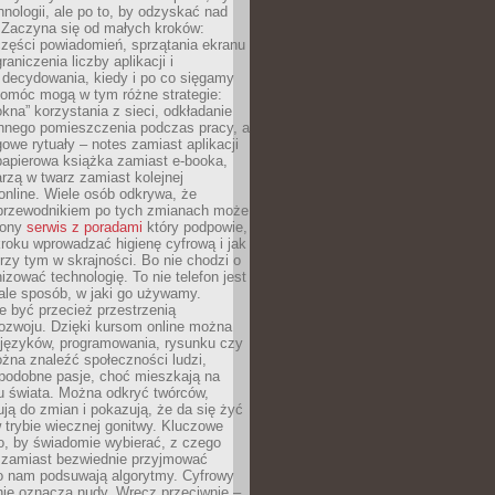
hnologii, ale po to, by odzyskać nad
. Zaczyna się od małych kroków:
zęści powiadomień, sprzątania ekranu
aniczenia liczby aplikacji i
decydowania, kiedy i po co sięgamy
Pomóc mogą w tym różne strategie:
kna” korzystania z sieci, odkładanie
innego pomieszczenia podczas pracy, a
owe rytuały – notes zamiast aplikacji
papierowa książka zamiast e-booka,
zą w twarz zamiast kolejnej
online. Wiele osób odkrywa, że
przewodnikiem po tych zmianach może
zony
serwis z poradami
który podpowie,
kroku wprowadzać higienę cyfrową i jak
rzy tym w skrajności. Bo nie chodzi o
izować technologię. To nie telefon jest
ale sposób, w jaki go używamy.
e być przecież przestrzenią
ozwoju. Dzięki kursom online można
 języków, programowania, rysunku czy
Można znaleźć społeczności ludzi,
 podobne pasje, choć mieszkają na
u świata. Można odkryć twórców,
rują do zmian i pokazują, że da się żyć
w trybie wiecznej gonitwy. Kluczowe
to, by świadomie wybierać, z czego
 zamiast bezwiednie przyjmować
o nam podsuwają algorytmy. Cyfrowy
nie oznacza nudy. Wręcz przeciwnie –