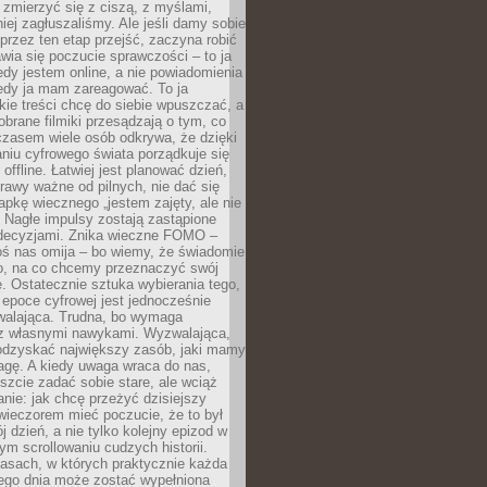
 zmierzyć się z ciszą, z myślami,
iej zagłuszaliśmy. Ale jeśli damy sobie
y przez ten etap przejść, zaczyna robić
jawia się poczucie sprawczości – to ja
edy jestem online, a nie powiadomienia
iedy ja mam zareagować. To ja
kie treści chcę do siebie wpuszczać, a
obrane filmiki przesądzają o tym, co
czasem wiele osób odkrywa, że dzięki
niu cyfrowego świata porządkuje się
 offline. Łatwiej jest planować dzień,
rawy ważne od pilnych, nie dać się
apkę wiecznego „jestem zajęty, ale nie
 Nagłe impulsy zostają zastąpione
decyzjami. Znika wieczne FOMO –
oś nas omija – bo wiemy, że świadomie
o, na co chcemy przeznaczyć swój
. Ostatecznie sztuka wybierania tego,
epoce cyfrowej jest jednocześnie
zwalająca. Trudna, bo wymaga
i z własnymi nawykami. Wyzwalająca,
odzyskać największy zasób, jaki mamy
agę. A kiedy uwaga wraca do nas,
zcie zadać sobie stare, ale wciąż
anie: jak chcę przeżyć dzisiejszy
wieczorem mieć poczucie, że to był
 dzień, a nie tylko kolejny epizod w
m scrollowaniu cudzych historii.
asach, w których praktycznie każda
ego dnia może zostać wypełniona