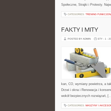
Społeczne, Strajki i Protesty. Najw
CATEGORIES:
TRENING FUNKCJO
FAKTY I MITY
POSTED BY ADMIN
STY - 1 - 2
kan, CO, wymiany powietrza, a ta
Drzwi i okna i Renowacja i konser
wokół bezpiecznych rozwiązań, [
CATEGORIES:
MASZYNY I AKCESO