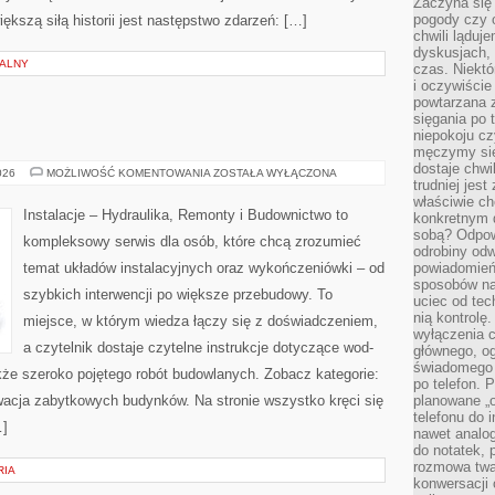
Zaczyna się
pogody czy 
iększą siłą historii jest następstwo zdarzeń: […]
chwili ląduj
dyskusjach, 
NALNY
czas. Niektó
i oczywiście
powtarzana 
sięgania po 
niepokoju c
męczymy się
dostaje chwi
FAKTY
026
MOŻLIWOŚĆ KOMENTOWANIA
ZOSTAŁA WYŁĄCZONA
trudniej jest
I
MITY
właściwie c
Instalacje – Hydraulika, Remonty i Budownictwo to
konkretnym 
sobą? Odpow
kompleksowy serwis dla osób, które chcą zrozumieć
odrobiny odw
temat układów instalacyjnych oraz wykończeniówki – od
powiadomień.
sposobów na 
szybkich interwencji po większe przebudowy. To
uciec od tec
nią kontrolę
miejsce, w którym wiedza łączy się z doświadczeniem,
wyłączenia c
a czytelnik dostaje czytelne instrukcje dotyczące wod-
głównego, ogr
świadomego 
kże szeroko pojętego robót budowlanych. Zobacz kategorie:
po telefon. 
wacja zabytkowych budynków. Na stronie wszystko kręci się
planowane „o
telefonu do 
…]
nawet analog
do notatek, 
rozmowa twar
RIA
konwersacji 