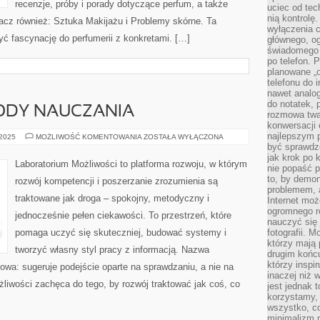
recenzje, próby i porady dotyczące perfum, a także
uciec od tec
nią kontrolę
bacz również: Sztuka Makijażu i Problemy skórne. Ta
wyłączenia c
yć fascynację do perfumerii z konkretami. […]
głównego, ogr
świadomego 
po telefon. 
planowane „o
telefonu do 
nawet analog
do notatek, 
TODY NAUCZANIA
rozmowa twar
konwersacji 
najlepszym 
EDUKACJA
 2025
MOŻLIWOŚĆ KOMENTOWANIA
ZOSTAŁA WYŁĄCZONA
I
być sprawd
METODY
jak krok po 
NAUCZANIA
Laboratorium Możliwości to platforma rozwoju, w którym
nie popaść p
to, by demon
rozwój kompetencji i poszerzanie zrozumienia są
problemem, 
traktowane jak droga – spokojny, metodyczny i
Internet moż
ogromnego r
jednocześnie pełen ciekawości. To przestrzeń, które
nauczyć się
pomaga uczyć się skuteczniej, budować systemy i
fotografii. 
którzy mają
tworzyć własny styl pracy z informacją. Nazwa
drugim końc
którzy inspi
kowa: sugeruje podejście oparte na sprawdzaniu, a nie na
inaczej niż 
liwości zachęca do tego, by rozwój traktować jak coś, co
jest jednak 
korzystamy,
wszystko, c
minimalizm 