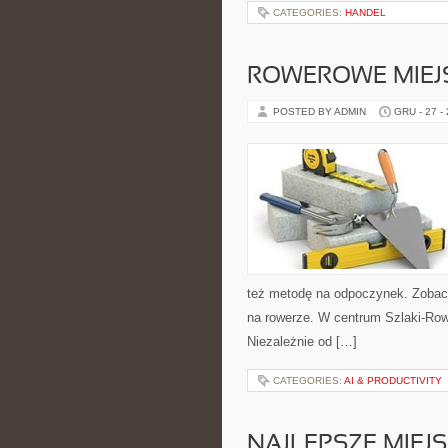
CATEGORIES:
HANDEL
ROWEROWE MIEJ
POSTED BY ADMIN
GRU - 27 -
też metodę na odpoczynek. Zobac
na rowerze. W centrum Szlaki-Row
Niezależnie od […]
CATEGORIES:
AI & PRODUCTIVITY
NAJLEPSZE MIEJS