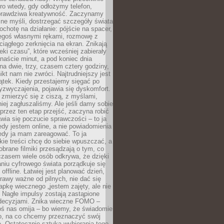
ro wtedy, gdy odłożymy telefon,
 prawdziwa kreatywność. Zaczynamy
ne myśli, dostrzegać szczegóły świata
ochotę na działanie: pójście na spacer,
zegoś własnymi rękami, rozmowę z
 ciągłego zerknięcia na ekran. Znikają
eki czasu”, które wcześniej zabierały
naście minut, a pod koniec dnia
 na dwie, trzy, czasem cztery godziny,
ikt nam nie zwróci. Najtrudniejszy jest
ątek. Kiedy przestajemy sięgać po
zyzwyczajenia, pojawia się dyskomfort.
 zmierzyć się z ciszą, z myślami,
iej zagłuszaliśmy. Ale jeśli damy sobie
y przez ten etap przejść, zaczyna robić
jawia się poczucie sprawczości – to ja
edy jestem online, a nie powiadomienia
iedy ja mam zareagować. To ja
kie treści chcę do siebie wpuszczać, a
obrane filmiki przesądzają o tym, co
czasem wiele osób odkrywa, że dzięki
niu cyfrowego świata porządkuje się
 offline. Łatwiej jest planować dzień,
rawy ważne od pilnych, nie dać się
apkę wiecznego „jestem zajęty, ale nie
 Nagłe impulsy zostają zastąpione
decyzjami. Znika wieczne FOMO –
oś nas omija – bo wiemy, że świadomie
o, na co chcemy przeznaczyć swój
. Ostatecznie sztuka wybierania tego,