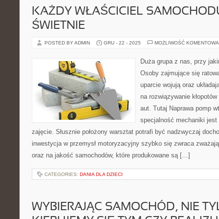
KAŻDY WŁAŚCICIEL SAMOCHOD
ŚWIETNIE
POSTED BY ADMIN
GRU - 22 - 2025
MOŻLIWOŚĆ KOMENTOWA
Duża grupa z nas, przy ja
Osoby zajmujące się ratow
uparcie wojują oraz układa
na rozwiązywanie kłopotów
aut. Tutaj Naprawa pomp w
specjalność mechaniki jest
zajęcie. Słusznie położony warsztat potrafi być nadzwyczaj doc
inwestycja w przemysł motoryzacyjny szybko się zwraca zważając
oraz na jakość samochodów, które produkowane są […]
CATEGORIES:
DANIA DLA DZIECI
WYBIERAJĄC SAMOCHÓD, NIE T