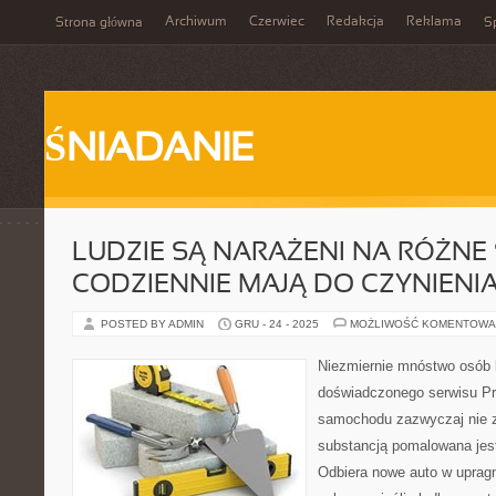
Archiwum
Czerwiec
Redakcja
Reklama
Strona główna
Sp
ŚNIADANIE
LUDZIE SĄ NARAŻENI NA RÓŻNE 
CODZIENNIE MAJĄ DO CZYNIENI
POSTED BY ADMIN
GRU - 24 - 2025
MOŻLIWOŚĆ KOMENTOWA
Niezmiernie mnóstwo osób 
doświadczonego serwisu Pr
samochodu zazwyczaj nie z
substancją pomalowana jest
Odbiera nowe auto w upragn