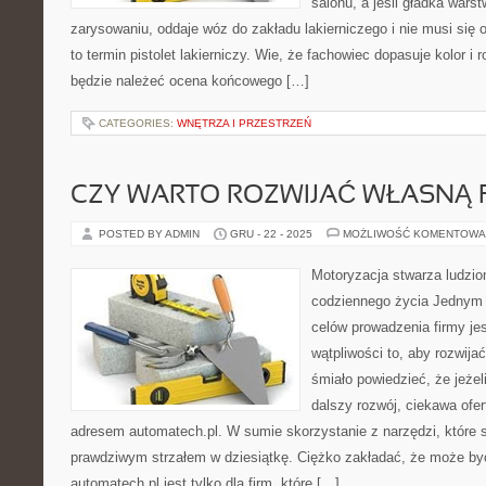
salonu, a jeśli gładka warst
zarysowaniu, oddaje wóz do zakładu lakierniczego i nie musi się o
to termin pistolet lakierniczy. Wie, że fachowiec dopasuje kolor i r
będzie należeć ocena końcowego […]
CATEGORIES:
WNĘTRZA I PRZESTRZEŃ
CZY WARTO ROZWIJAĆ WŁASNĄ 
POSTED BY ADMIN
GRU - 22 - 2025
MOŻLIWOŚĆ KOMENTOWA
Motoryzacja stwarza ludzi
codziennego życia Jednym z
celów prowadzenia firmy je
wątpliwości to, aby rozwij
śmiało powiedzieć, że jeżel
dalszy rozwój, ciekawa ofe
adresem automatech.pl. W sumie skorzystanie z narzędzi, które s
prawdziwym strzałem w dziesiątkę. Ciężko zakładać, że może być 
automatech.pl jest tylko dla firm, które […]