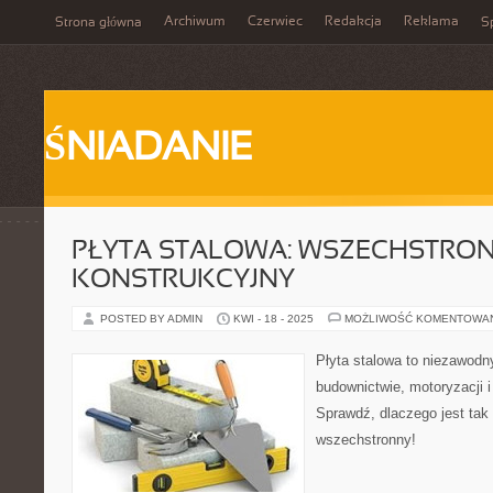
Archiwum
Czerwiec
Redakcja
Reklama
Strona główna
Sp
ŚNIADANIE
PŁYTA STALOWA: WSZECHSTRON
KONSTRUKCYJNY
POSTED BY ADMIN
KWI - 18 - 2025
MOŻLIWOŚĆ KOMENTOWA
Płyta stalowa to niezawodn
budownictwie, motoryzacji i
Sprawdź, dlaczego jest tak 
wszechstronny!