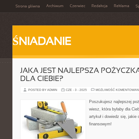
Archiwum
Czerwiec
Redakcja
Reklama
Strona główna
Sp
ŚNIADANIE
JAKA JEST NAJLEPSZA POŻYCZK
DLA CIEBIE?
POSTED BY ADMIN
CZE - 3 - 2025
MOŻLIWOŚĆ KOMENTOWAN
Poszukujesz najlepszej poży
wiesz, która byłaby dla Ci
artykuł i dowiedz się, jaki
finansowym!