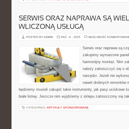
SERWIS ORAZ NAPRAWA SĄ WIE
WLICZONĄ USŁUGĄ
POSTED BY ADMIN
PAŹ - 6 - 2025
MOŻLIWOŚĆ KOMENTOWAN
Serwis oraz naprawa są czę
zakupimy wymarzone panel
harmonijny montaż. Nim zab
należy zatroszczyć się o 
narzędzi. Jeżeli nie wykon
nawet drobnych remontów m
będziemy musieli zakupić takie instrumenty, jak pasy uciskowe l
białe listwy. Jeszcze nim wyjdziemy z sklepu zatroszczmy się t
CATEGORIES:
ARTYKUŁY SPONSOROWANE