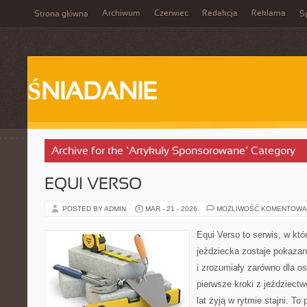
Archiwum
Czerwiec
Redakcja
Reklama
Strona główna
Sp
ŚNIADANIE
Archive for the ‘Artykuły Sponsorowane’ Category
EQUI VERSO
POSTED BY ADMIN
MAR - 21 - 2026
MOŻLIWOŚĆ KOMENTOWA
Equi Verso to serwis, w kt
jeździecka zostaje pokazan
i zrozumiały zarówno dla os
pierwsze kroki z jeździectwe
lat żyją w rytmie stajni. To 