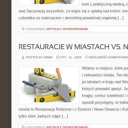
koni z praktyczną wiedzą,
oraz fascynacją wszystkim, co wiąże się z opieką nad końmi, tren
człowieka ze zwierzęciem i atmosferą prawdziwej stajennej […]
CATEGORIES:
ARTYKUŁY SPONSOROWANE
RESTAURACJE W MIASTACH VS. N
POSTED BY ADMIN
STY - 11 - 2026
MOŻLIWOŚĆ KOMENTOWA
Witamy w miejscu, które po
i ciekawości świata. Ten d
po lokalach w kraju nad Wi
których prowadzi apetyt. J
knajpy, cenisz rzetelność i
sposób przystępny, to trafi
stronie to Restauracje Rodzinne i z Dziećmi i Nowe Otwarcia i Kuli
tylko zbiór „ładnych zdjęć […]
CATEGORIES:
ARTYKUŁY SPONSOROWANE