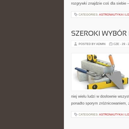
rozgrywki znajdzie coś dla siebie 
CATEGORIES:
ASTRONAUTYKA I L
SZEROKI WYBÓR 
POSTED BY ADMIN
CZE - 29 -
niej wielu ludzi w dosłownie wszy
ponadto sporym zróżnicowaniem, za
CATEGORIES:
ASTRONAUTYKA I L