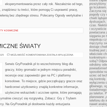
trudno zapa
przeżyliśmy 
eksperymentowania przez cały rok. Niezależnie od tego,
go kciukiem.
, znajdziesz tu treści, które pomogą Ci usprawnić pracę,
Zaczyna się
pogody czy 
zielenią bez zbędnego stresu. Polecamy Ogrody wertykalne i
chwili ląduj
dyskusjach, 
czas. Niektó
i oczywiście
OTY KOSMICZNE
powtarzana 
sięgania po 
niepokoju c
męczymy się
SMICZNE ŚWIATY
dostaje chwi
trudniej jest
właściwie c
GRY
2025
MOŻLIWOŚĆ KOMENTOWANIA
ZOSTAŁA WYŁĄCZONA
konkretnym 
SCI-
FI
sobą? Odpow
I
Serwis GryPoradnik.pl to wszechstronny blog dla
odrobiny odw
KOSMICZNE
ŚWIATY
powiadomień.
graczy, który gromadzi w jednym miejscu poradniki,
sposobów na 
recenzje oraz zapowiedzi gier na PC i platformy
uciec od tec
nią kontrolę
konsolowe. To miejsce, gdzie początkujący gracze oraz
wyłączenia c
głównego, ogr
hardcorowi użytkownicy znajdą konkretne informacje,
świadomego 
użyteczne wskazówki i uczciwe opinie, które pomagają
po telefon. 
planowane „o
symalnie cieszyć się rozgrywką. Zobacz: Gry z Trybem
telefonu do 
órcy. Na GryPoradnik.pl dosłownie każdy entuzjasta
nawet analog