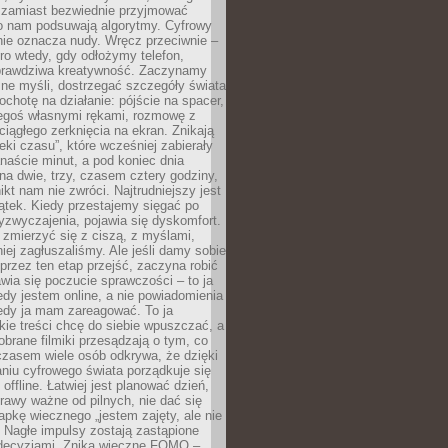
 zamiast bezwiednie przyjmować
o nam podsuwają algorytmy. Cyfrowy
nie oznacza nudy. Wręcz przeciwnie –
ro wtedy, gdy odłożymy telefon,
 prawdziwa kreatywność. Zaczynamy
ne myśli, dostrzegać szczegóły świata
ochotę na działanie: pójście na spacer,
zegoś własnymi rękami, rozmowę z
 ciągłego zerknięcia na ekran. Znikają
eki czasu”, które wcześniej zabierały
naście minut, a pod koniec dnia
 na dwie, trzy, czasem cztery godziny,
ikt nam nie zwróci. Najtrudniejszy jest
ątek. Kiedy przestajemy sięgać po
zyzwyczajenia, pojawia się dyskomfort.
 zmierzyć się z ciszą, z myślami,
iej zagłuszaliśmy. Ale jeśli damy sobie
y przez ten etap przejść, zaczyna robić
jawia się poczucie sprawczości – to ja
edy jestem online, a nie powiadomienia
iedy ja mam zareagować. To ja
kie treści chcę do siebie wpuszczać, a
obrane filmiki przesądzają o tym, co
czasem wiele osób odkrywa, że dzięki
niu cyfrowego świata porządkuje się
 offline. Łatwiej jest planować dzień,
rawy ważne od pilnych, nie dać się
apkę wiecznego „jestem zajęty, ale nie
 Nagłe impulsy zostają zastąpione
decyzjami. Znika wieczne FOMO –