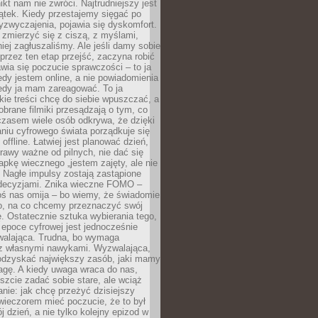
ikt nam nie zwróci. Najtrudniejszy jest
ątek. Kiedy przestajemy sięgać po
zyzwyczajenia, pojawia się dyskomfort.
 zmierzyć się z ciszą, z myślami,
iej zagłuszaliśmy. Ale jeśli damy sobie
y przez ten etap przejść, zaczyna robić
jawia się poczucie sprawczości – to ja
edy jestem online, a nie powiadomienia
iedy ja mam zareagować. To ja
kie treści chcę do siebie wpuszczać, a
obrane filmiki przesądzają o tym, co
czasem wiele osób odkrywa, że dzięki
niu cyfrowego świata porządkuje się
 offline. Łatwiej jest planować dzień,
rawy ważne od pilnych, nie dać się
apkę wiecznego „jestem zajęty, ale nie
 Nagłe impulsy zostają zastąpione
decyzjami. Znika wieczne FOMO –
oś nas omija – bo wiemy, że świadomie
o, na co chcemy przeznaczyć swój
. Ostatecznie sztuka wybierania tego,
epoce cyfrowej jest jednocześnie
zwalająca. Trudna, bo wymaga
i z własnymi nawykami. Wyzwalająca,
odzyskać największy zasób, jaki mamy
agę. A kiedy uwaga wraca do nas,
zcie zadać sobie stare, ale wciąż
anie: jak chcę przeżyć dzisiejszy
wieczorem mieć poczucie, że to był
 dzień, a nie tylko kolejny epizod w