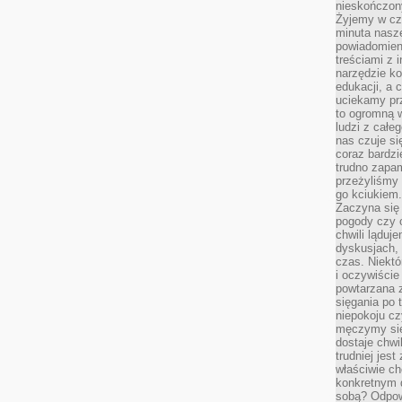
nieskończony
Żyjemy w cz
minuta nasz
powiadomien
treściami z i
narzędzie ko
edukacji, a 
uciekamy pr
to ogromną w
ludzi z całe
nas czuje s
coraz bardzi
trudno zapa
przeżyliśmy 
go kciukiem.
Zaczyna się
pogody czy 
chwili ląduj
dyskusjach, 
czas. Niektó
i oczywiście
powtarzana 
sięgania po 
niepokoju c
męczymy się
dostaje chwi
trudniej jest
właściwie c
konkretnym 
sobą? Odpow