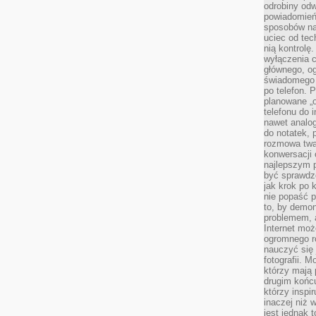
odrobiny odw
powiadomień.
sposobów na 
uciec od tec
nią kontrolę
wyłączenia c
głównego, ogr
świadomego 
po telefon. 
planowane „o
telefonu do 
nawet analog
do notatek, 
rozmowa twar
konwersacji 
najlepszym 
być sprawd
jak krok po 
nie popaść p
to, by demon
problemem, 
Internet moż
ogromnego r
nauczyć się
fotografii. 
którzy mają
drugim końc
którzy inspi
inaczej niż 
jest jednak 