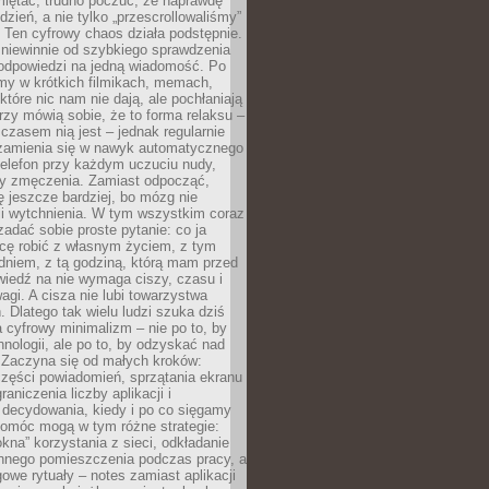
miętać, trudno poczuć, że naprawdę
dzień, a nie tylko „przescrollowaliśmy”
 Ten cyfrowy chaos działa podstępnie.
 niewinnie od szybkiego sprawdzenia
odpowiedzi na jedną wiadomość. Po
emy w krótkich filmikach, memach,
które nic nam nie dają, ale pochłaniają
rzy mówią sobie, że to forma relaksu –
 czasem nią jest – jednak regularnie
zamienia się w nawyk automatycznego
telefon przy każdym uczuciu nudy,
zy zmęczenia. Zamiast odpocząć,
 jeszcze bardziej, bo mózg nie
li wytchnienia. W tym wszystkim coraz
 zadać sobie proste pytanie: co ja
hcę robić z własnym życiem, z tym
dniem, z tą godziną, którą mam przed
iedź na nie wymaga ciszy, czasu i
agi. A cisza nie lubi towarzystwa
 Dlatego tak wielu ludzi szuka dziś
cyfrowy minimalizm – nie po to, by
hnologii, ale po to, by odzyskać nad
. Zaczyna się od małych kroków:
zęści powiadomień, sprzątania ekranu
aniczenia liczby aplikacji i
decydowania, kiedy i po co sięgamy
Pomóc mogą w tym różne strategie:
kna” korzystania z sieci, odkładanie
innego pomieszczenia podczas pracy, a
owe rytuały – notes zamiast aplikacji