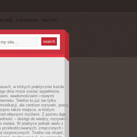
SCRIBE
FACEBOOK
TWITTER
asach, w których praktycznie każda
ego dnia może zostać wypełniona
iami, wiadomościami i nowymi
nternetu. Telefon to już nie tylko
munikacji, ale centrum rozrywki, pracy,
często także miejsce, w którym
zed własnymi myślami. Z pozoru daje
olność – dostęp do wiedzy, rozrywki i
go świata. W praktyce jednak wielu z
ię przebodźcowanych, zmęczonych i
ej rozproszonych. Trudno się skupić,