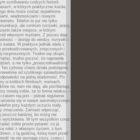
m scrollowaniu cudzych historii.
asach, w których praktycznie każda
ego dnia może zostać wypełniona
iami, wiadomościami i nowymi
nternetu. Telefon to już nie tylko
munikacji, ale centrum rozrywki, pracy,
często także miejsce, w którym
zed własnymi myślami. Z pozoru daje
olność – dostęp do wiedzy, rozrywki i
go świata. W praktyce jednak wielu z
ię przebodźcowanych, zmęczonych i
ej rozproszonych. Trudno się skupić,
miętać, trudno poczuć, że naprawdę
dzień, a nie tylko „przescrollowaliśmy”
 Ten cyfrowy chaos działa podstępnie.
 niewinnie od szybkiego sprawdzenia
odpowiedzi na jedną wiadomość. Po
emy w krótkich filmikach, memach,
które nic nam nie dają, ale pochłaniają
rzy mówią sobie, że to forma relaksu –
 czasem nią jest – jednak regularnie
zamienia się w nawyk automatycznego
telefon przy każdym uczuciu nudy,
zy zmęczenia. Zamiast odpocząć,
 jeszcze bardziej, bo mózg nie
li wytchnienia. W tym wszystkim coraz
 zadać sobie proste pytanie: co ja
hcę robić z własnym życiem, z tym
dniem, z tą godziną, którą mam przed
iedź na nie wymaga ciszy, czasu i