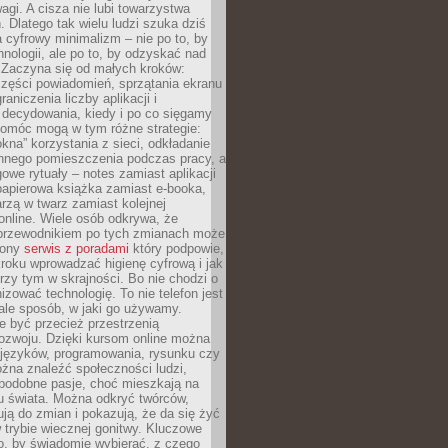
agi. A cisza nie lubi towarzystwa
 Dlatego tak wielu ludzi szuka dziś
cyfrowy minimalizm – nie po to, by
hnologii, ale po to, by odzyskać nad
. Zaczyna się od małych kroków:
zęści powiadomień, sprzątania ekranu
aniczenia liczby aplikacji i
decydowania, kiedy i po co sięgamy
Pomóc mogą w tym różne strategie:
kna” korzystania z sieci, odkładanie
innego pomieszczenia podczas pracy, a
owe rytuały – notes zamiast aplikacji
papierowa książka zamiast e-booka,
zą w twarz zamiast kolejnej
online. Wiele osób odkrywa, że
przewodnikiem po tych zmianach może
zony
serwis z poradami
który podpowie,
kroku wprowadzać higienę cyfrową i jak
rzy tym w skrajności. Bo nie chodzi o
izować technologię. To nie telefon jest
ale sposób, w jaki go używamy.
e być przecież przestrzenią
ozwoju. Dzięki kursom online można
 języków, programowania, rysunku czy
Można znaleźć społeczności ludzi,
 podobne pasje, choć mieszkają na
u świata. Można odkryć twórców,
rują do zmian i pokazują, że da się żyć
w trybie wiecznej gonitwy. Kluczowe
to, by świadomie wybierać, z czego