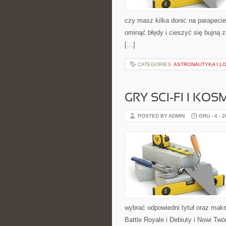
czy masz kilka donic na parapecie
ominąć błędy i cieszyć się bujną 
[…]
CATEGORIES:
ASTRONAUTYKA I L
GRY SCI-FI I KO
POSTED BY ADMIN
GRU - 4 - 
wybrać odpowiedni tytuł oraz mak
Battle Royale i Debiuty i Nowi Tw