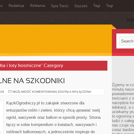
ec
Redakcja
Reklama
Tagi
Tagi
Spis Treści
Styczeń
SUB
yka i loty kosmiczne’ Category
LNE NA SZKODNIKI
Żyjemy w cz
minuta nasz
ŚRODKI
026
MOŻLIWOŚĆ KOMENTOWANIA
ZOSTAŁA WYŁĄCZONA
powiadomien
NATURALNE
treściami z i
NA
SZKODNIKI
narzędzie ko
KącikOgrodniczy.pl to zakątek stworzone dla
edukacji, a 
entuzjastów roślin i zieleni, którzy chcą uprawiać swój
uciekamy pr
to ogromną w
ogród, warzywnik oraz balkon w sposób prosty. Strona
ludzi z całe
łączy w sobie kompendium o kwiatach, warzywach i
nas czuje s
coraz bardzi
roślinach balkonowych, a jednocześnie inspiruje do