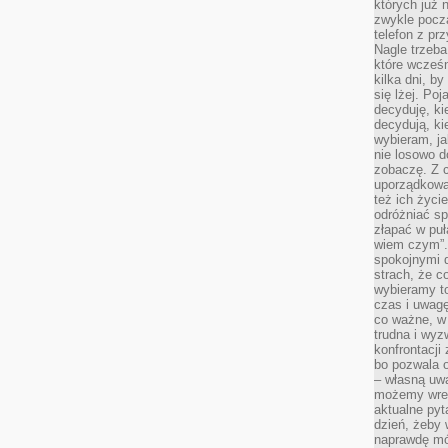
których już n
zwykle pocz
telefon z pr
Nagle trzeba
które wcześn
kilka dni, b
się lżej. Po
decyduję, ki
decydują, k
wybieram, ja
nie losowo d
zobaczę. Z 
uporządkowa
też ich życie
odróżniać sp
złapać w puł
wiem czym”.
spokojnymi 
strach, że c
wybieramy t
czas i uwagę
co ważne, w 
trudna i wy
konfrontacj
bo pozwala 
– własną uw
możemy wres
aktualne pyt
dzień, żeby 
naprawdę mój