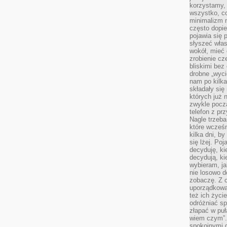
korzystamy,
wszystko, c
minimalizm 
często dopie
pojawia się
słyszeć włas
wokół, mieć 
zrobienie c
bliskimi bez
drobne „wyci
nam po kilka
składały się
których już n
zwykle pocz
telefon z pr
Nagle trzeba
które wcześn
kilka dni, b
się lżej. Po
decyduję, ki
decydują, k
wybieram, ja
nie losowo d
zobaczę. Z 
uporządkowa
też ich życie
odróżniać sp
złapać w puł
wiem czym”.
spokojnymi 