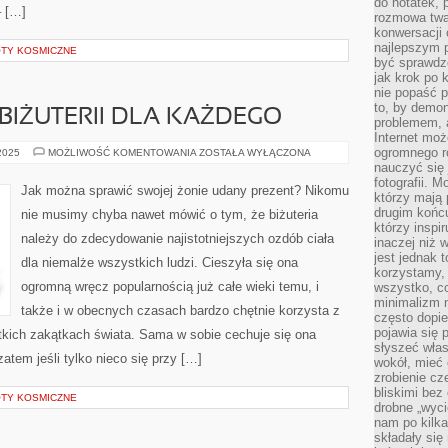
do notatek, 
– […]
rozmowa twar
konwersacji 
najlepszym 
OTY KOSMICZNE
być sprawd
jak krok po 
nie popaść p
to, by demon
BIŻUTERII DLA KAŻDEGO
problemem, 
Internet moż
ogromnego r
SZEROKI
 2025
MOŻLIWOŚĆ KOMENTOWANIA
ZOSTAŁA WYŁĄCZONA
WYBÓR
nauczyć się
BIŻUTERII
fotografii. 
DLA
Jak można sprawić swojej żonie udany prezent? Nikomu
KAŻDEGO
którzy mają
drugim końc
nie musimy chyba nawet mówić o tym, że biżuteria
którzy inspi
należy do zdecydowanie najistotniejszych ozdób ciała
inaczej niż 
jest jednak 
dla niemalże wszystkich ludzi. Cieszyła się ona
korzystamy,
ogromną wręcz popularnością już całe wieki temu, i
wszystko, c
minimalizm 
także i w obecnych czasach bardzo chętnie korzysta z
często dopie
pojawia się
stkich zakątkach świata. Sama w sobie cechuje się ona
słyszeć włas
tem jeśli tylko nieco się przy […]
wokół, mieć 
zrobienie c
bliskimi bez
OTY KOSMICZNE
drobne „wyci
nam po kilka
składały się