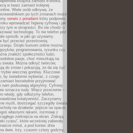
papierowa książka zamiast e-booka,
zą w twarz zamiast kolejnej
online. Wiele osób odkrywa, że
przewodnikiem po tych zmianach może
zony
serwis z poradami
który podpowie,
kroku wprowadzać higienę cyfrową i jak
rzy tym w skrajności. Bo nie chodzi o
izować technologię. To nie telefon jest
ale sposób, w jaki go używamy.
e być przecież przestrzenią
ozwoju. Dzięki kursom online można
 języków, programowania, rysunku czy
Można znaleźć społeczności ludzi,
 podobne pasje, choć mieszkają na
u świata. Można odkryć twórców,
rują do zmian i pokazują, że da się żyć
w trybie wiecznej gonitwy. Kluczowe
to, by świadomie wybierać, z czego
 zamiast bezwiednie przyjmować
o nam podsuwają algorytmy. Cyfrowy
nie oznacza nudy. Wręcz przeciwnie –
ro wtedy, gdy odłożymy telefon,
 prawdziwa kreatywność. Zaczynamy
ne myśli, dostrzegać szczegóły świata
ochotę na działanie: pójście na spacer,
zegoś własnymi rękami, rozmowę z
 ciągłego zerknięcia na ekran. Znikają
eki czasu”, które wcześniej zabierały
naście minut, a pod koniec dnia
 na dwie, trzy, czasem cztery godziny,