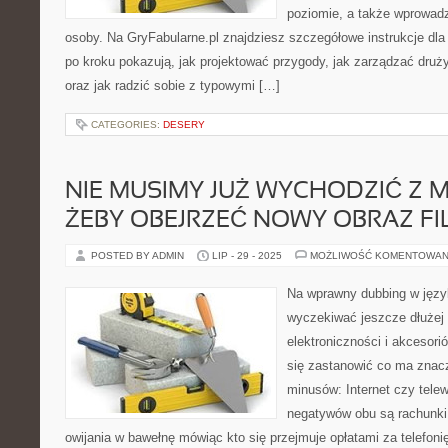
poziomie, a także wprowad
osoby. Na GryFabularne.pl znajdziesz szczegółowe instrukcje dla
po kroku pokazują, jak projektować przygody, jak zarządzać druż
oraz jak radzić sobie z typowymi […]
CATEGORIES:
DESERY
NIE MUSIMY JUŻ WYCHODZIĆ Z M
ŻEBY OBEJRZEĆ NOWY OBRAZ F
POSTED BY ADMIN
LIP - 29 - 2025
MOŻLIWOŚĆ KOMENTOWAN
Na wprawny dubbing w języ
wyczekiwać jeszcze dłużej
elektroniczności i akcesor
się zastanowić co ma znacz
minusów: Internet czy tele
negatywów obu są rachunki,
owijania w bawełnę mówiąc kto się przejmuje opłatami za telefonię 