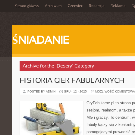
Archiwum
Czerwiec
Redakcja
Reklama
Strona główna
Sp
ŚNIADANIE
Archive for the ‘Desery’ Category
HISTORIA GIER FABULARNYCH
POSTED BY ADMIN
GRU - 12 - 2025
MOŻLIWOŚĆ KOMENTOWA
GryFabularne.pl to strona 
sesjom, realmom, a także 
MG i graczy. To centrum, w
fabuły łączy się z konkretn
pomagającymi prowadzić 