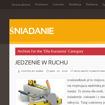
Archiwum
Czerwiec
Redakcja
Reklama
Strona główna
Sp
ŚNIADANIE
Archive for the ‘Dla Kursanta’ Category
JEDZENIE W RUCHU
POSTED BY ADMIN
MAR - 22 - 2026
MOŻLIWOŚĆ KOMENTOWA
icookandbook.pl to miejsce,
się inspirującą wędrówką p
świata. To strona dla osób
świadomie, ciekawie i z otw
odkrycia. Tutaj codzienny p