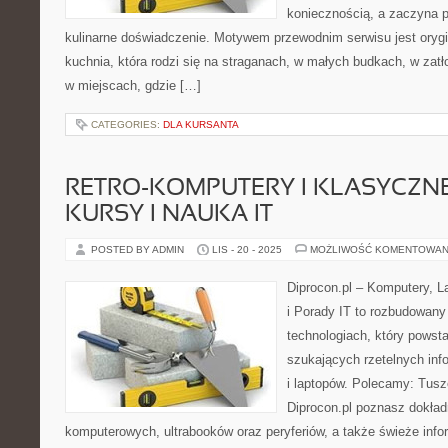
koniecznością, a zaczyna 
kulinarne doświadczenie. Motywem przewodnim serwisu jest orygin
kuchnia, która rodzi się na straganach, w małych budkach, w zatł
w miejscach, gdzie […]
CATEGORIES:
DLA KURSANTA
RETRO-KOMPUTERY I KLASYCZNE 
KURSY I NAUKA IT
POSTED BY ADMIN
LIS - 20 - 2025
MOŻLIWOŚĆ KOMENTOWAN
Diprocon.pl – Komputery, L
i Porady IT to rozbudowany
technologiach, który powst
szukających rzetelnych inf
i laptopów. Polecamy: Tusze
Diprocon.pl poznasz dokła
komputerowych, ultrabooków oraz peryferiów, a także świeże infor