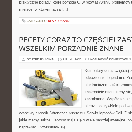
praktyczne porady, które pomogą Ci w rozwiązywaniu problemów t
miejsce, w którym łączą […]
CATEGORIES:
DLA KURSANTA
PECETY CORAZ TO CZĘŚCIEJ ZAS
WSZELKIM PORZĄDNIE ZNANE
POSTED BY ADMIN
SIE - 4 - 2025
MOŻLIWOŚĆ KOMENTOWAN
Komputery coraz częściej 
odpowiednio legendarne Pec
elektroniczne. Jeżeli znam
znakomicie orientujemy się,
karkołomna. Współczesne la
nieraz – oczywiście pod wa
właściwy sposób. Wtenczas przetestuj Serwis laptopów Dell. Z ni
jakie mamy, także i laptopy stają się o wiele bardziej awaryjne, p
naprawiać. Powinniśmy się […]