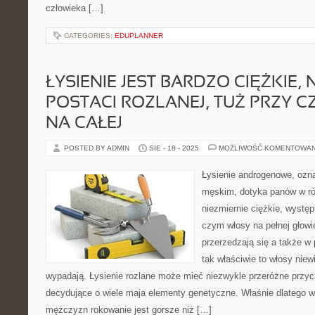
człowieka […]
CATEGORIES:
EDUPLANNER
ŁYSIENIE JEST BARDZO CIĘŻKIE,
POSTACI ROZLANEJ, TUŻ PRZY 
NA CAŁEJ
POSTED BY ADMIN
SIE - 18 - 2025
MOŻLIWOŚĆ KOMENTOWA
Łysienie androgenowe, ozn
męskim, dotyka panów w ró
niezmiernie ciężkie, występ
czym włosy na pełnej głowi
przerzedzają się a także w 
tak właściwie to włosy niew
wypadają. Łysienie rozlane może mieć niezwykle przeróżne przy
decydujące o wiele maja elementy genetyczne. Właśnie dlatego w
mężczyzn rokowanie jest gorsze niż […]