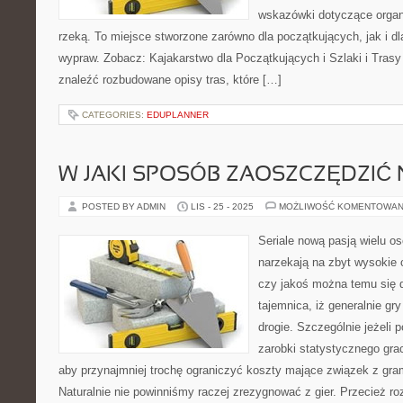
wskazówki dotyczące organ
rzeką. To miejsce stworzone zarówno dla początkujących, jak i d
wypraw. Zobacz: Kajakarstwo dla Początkujących i Szlaki i Tras
znaleźć rozbudowane opisy tras, które […]
CATEGORIES:
EDUPLANNER
W JAKI SPOSÓB ZAOSZCZĘDZIĆ 
POSTED BY ADMIN
LIS - 25 - 2025
MOŻLIWOŚĆ KOMENTOWAN
Seriale nową pasją wielu o
narzekają na zbyt wysokie 
czy jakoś można temu się 
tajemnica, iż generalnie gr
drogie. Szczególnie jeżeli
zarobki statystycznego gra
aby przynajmniej trochę ograniczyć koszty mające związek z gr
Naturalnie nie powinniśmy raczej zrezygnować z gier. Przecież ro