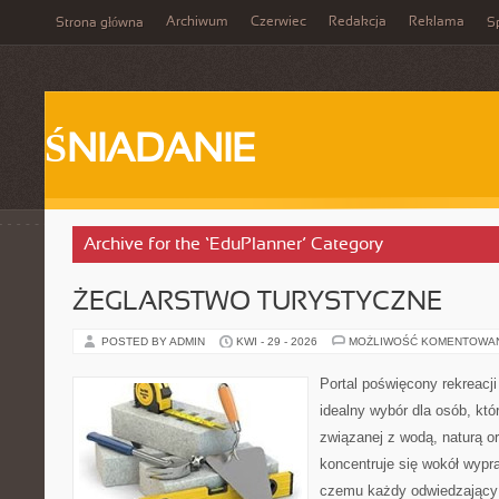
Archiwum
Czerwiec
Redakcja
Reklama
Strona główna
Sp
ŚNIADANIE
Archive for the ‘EduPlanner’ Category
ŻEGLARSTWO TURYSTYCZNE
POSTED BY ADMIN
KWI - 29 - 2026
MOŻLIWOŚĆ KOMENTOWA
Portal poświęcony rekreacj
idealny wybór dla osób, któr
związanej z wodą, naturą o
koncentruje się wokół wypr
czemu każdy odwiedzający