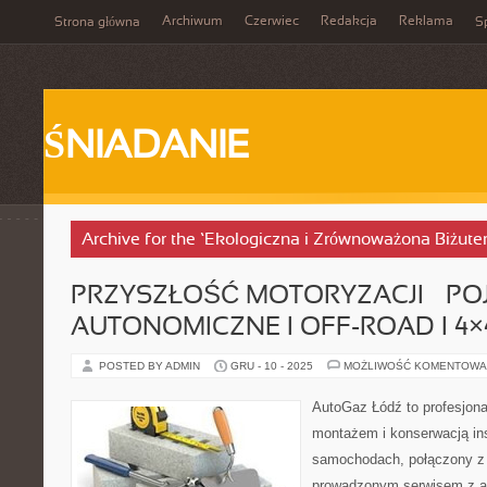
Archiwum
Czerwiec
Redakcja
Reklama
Strona główna
Sp
ŚNIADANIE
Archive for the ‘Ekologiczna i Zrównoważona Biżuter
PRZYSZŁOŚĆ MOTORYZACJI – PO
AUTONOMICZNE I OFF-ROAD I 4×
POSTED BY ADMIN
GRU - 10 - 2025
MOŻLIWOŚĆ KOMENTOWA
AutoGaz Łódź to profesjona
montażem i konserwacją in
samochodach, połączony z
prowadzonym serwisem z ar