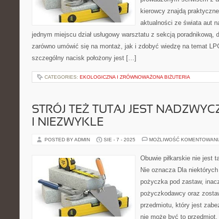
kierowcy znajdą praktyczne
aktualności ze świata aut n
jednym miejscu dział usługowy warsztatu z sekcją poradnikową,
zarówno umówić się na montaż, jak i zdobyć wiedzę na temat LP
szczególny nacisk położony jest […]
CATEGORIES:
EKOLOGICZNA I ZRÓWNOWAŻONA BIŻUTERIA
STRÓJ TEŻ TUTAJ JEST NADZWY
I NIEZWYKLE
POSTED BY ADMIN
SIE - 7 - 2025
MOŻLIWOŚĆ KOMENTOWAN
Obuwie piłkarskie nie jest 
Nie oznacza Dla niektóryc
pożyczka pod zastaw, inacz
pożyczkodawcy oraz zostaw
przedmiotu, który jest zab
nie może być to przedmiot, 