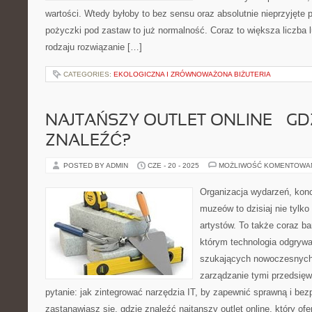
wartości. Wtedy byłoby to bez sensu oraz absolutnie nieprzyjęte
pożyczki pod zastaw to już normalność. Coraz to większa liczba l
rodzaju rozwiązanie […]
CATEGORIES:
EKOLOGICZNA I ZRÓWNOWAŻONA BIŻUTERIA
NAJTAŃSZY OUTLET ONLINE – GD
ZNALEŹĆ?
POSTED BY ADMIN
CZE - 20 - 2025
MOŻLIWOŚĆ KOMENTOWA
Organizacja wydarzeń, kon
muzeów to dzisiaj nie tylko
artystów. To także coraz ba
którym technologia odgrywa
szukających nowoczesnych 
zarządzanie tymi przedsięw
pytanie: jak zintegrować narzędzia IT, by zapewnić sprawną i bez
zastanawiasz się, gdzie znaleźć najtanszy outlet online, który ofe