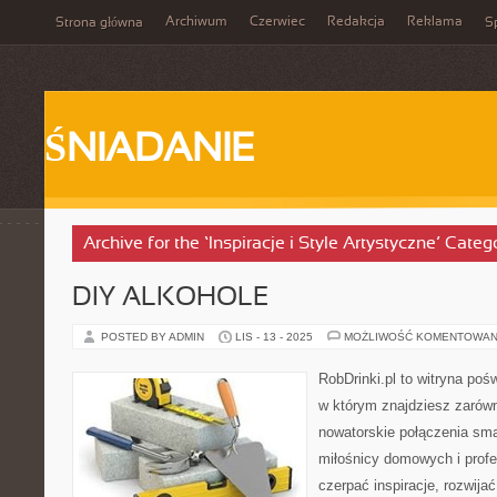
Archiwum
Czerwiec
Redakcja
Reklama
Strona główna
Sp
ŚNIADANIE
Archive for the ‘Inspiracje i Style Artystyczne’ Categ
DIY ALKOHOLE
POSTED BY ADMIN
LIS - 13 - 2025
MOŻLIWOŚĆ KOMENTOWAN
RobDrinki.pl to witryna poś
w którym znajdziesz zarówn
nowatorskie połączenia sma
miłośnicy domowych i prof
czerpać inspiracje, rozwija