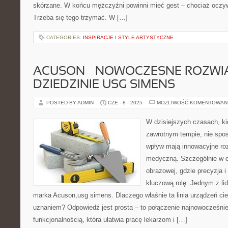
skórzane. W końcu mężczyźni powinni mieć gest – chociaż oczyw
Trzeba się tego trzymać. W […]
CATEGORIES:
INSPIRACJE I STYLE ARTYSTYCZNE
ACUSON – NOWOCZESNE ROZWI
DZIEDZINIE USG SIMENS
POSTED BY ADMIN
CZE - 8 - 2025
MOŻLIWOŚĆ KOMENTOWAN
W dzisiejszych czasach, ki
zawrotnym tempie, nie spo
wpływ mają innowacyjne ro
medyczną. Szczególnie w o
obrazowej, gdzie precyzja 
kluczową rolę. Jednym z lid
marka Acuson,usg simens. Dlaczego właśnie ta linia urządzeń ci
uznaniem? Odpowiedź jest prosta – to połączenie najnowocześniej
funkcjonalnością, która ułatwia pracę lekarzom i […]