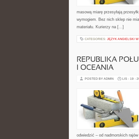
masową miarę przesyłają przesyłki
wymogiem. Bez nich sklep nie mia
materiału. Kurierzy na […]
CATEGORIES:
JĘZYK ANGIELSKI W
REPUBLIKA POŁU
I OCEANIA
POSTED BY ADMIN
LIS - 19 - 
odwiedzić – od nadmorskich rajów