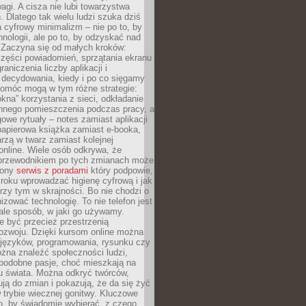
agi. A cisza nie lubi towarzystwa
 Dlatego tak wielu ludzi szuka dziś
cyfrowy minimalizm – nie po to, by
hnologii, ale po to, by odzyskać nad
. Zaczyna się od małych kroków:
zęści powiadomień, sprzątania ekranu
aniczenia liczby aplikacji i
decydowania, kiedy i po co sięgamy
Pomóc mogą w tym różne strategie:
kna” korzystania z sieci, odkładanie
innego pomieszczenia podczas pracy, a
owe rytuały – notes zamiast aplikacji
papierowa książka zamiast e-booka,
zą w twarz zamiast kolejnej
online. Wiele osób odkrywa, że
przewodnikiem po tych zmianach może
zony
serwis z poradami
który podpowie,
kroku wprowadzać higienę cyfrową i jak
rzy tym w skrajności. Bo nie chodzi o
izować technologię. To nie telefon jest
ale sposób, w jaki go używamy.
e być przecież przestrzenią
ozwoju. Dzięki kursom online można
 języków, programowania, rysunku czy
Można znaleźć społeczności ludzi,
 podobne pasje, choć mieszkają na
u świata. Można odkryć twórców,
rują do zmian i pokazują, że da się żyć
w trybie wiecznej gonitwy. Kluczowe
to, by świadomie wybierać, z czego