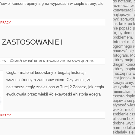
do notatek, 
iew.pl koncentrujemy się na wyjazdach w ciepłe strony, ale
rozmowa twar
konwersacji 
najlepszym 
być sprawd
 PRACY
jak krok po 
nie popaść p
to, by demon
problemem, 
, ZASTOSOWANIE I
Internet moż
ogromnego r
nauczyć się
fotografii. 
którzy mają
CEGŁA:
 2025
MOŻLIWOŚĆ KOMENTOWANIA
ZOSTAŁA WYŁĄCZONA
drugim końc
HISTORIA,
ZASTOSOWANIE
którzy inspi
I
Cegła - materiał budowlany z bogatą historią i
inaczej niż 
CIEKAWOSTKI
jest jednak 
wszechstronnym zastosowaniem. Czy wiesz, że
korzystamy,
najstarsze cegły znaleziono w Turcji? Zobacz, jak cegła
wszystko, c
minimalizm 
ewoluowała przez wieki! #ciekawostki #historia #cegła
często dopie
pojawia się
słyszeć włas
wokół, mieć 
zrobienie c
 PRACY
bliskimi bez
drobne „wyci
nam po kilka
składały się