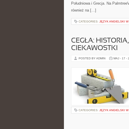
Południowa i Grecja. Na PalmtreeV
również na […]
CATEGORIES:
JĘZYK ANGIELSKI W
CEGŁA: HISTORIA
CIEKAWOSTKI
POSTED BY ADMIN
MAJ - 17 -
CATEGORIES:
JĘZYK ANGIELSKI W