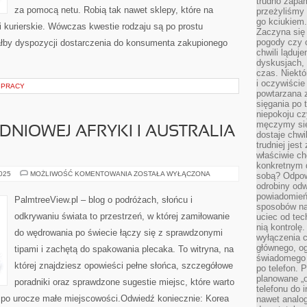
trudno zapa
za pomocą netu. Robią tak nawet sklepy, które na
przeżyliśmy 
go kciukiem.
 kurierskie. Wówczas kwestie rodzaju są po prostu
Zaczyna się
pogody czy 
łby dyspozycji dostarczenia do konsumenta zakupionego
chwili ląduj
dyskusjach, 
czas. Niektó
i oczywiście
 PRACY
powtarzana 
sięgania po 
niepokoju c
męczymy się
DNIOWEJ AFRYKI I AUSTRALIA
dostaje chwi
trudniej jest
właściwie c
konkretnym 
REPUBLIKA
2025
MOŻLIWOŚĆ KOMENTOWANIA
ZOSTAŁA WYŁĄCZONA
sobą? Odpow
POŁUDNIOWEJ
odrobiny odw
AFRYKI
powiadomień.
I
PalmtreeView.pl – blog o podróżach, słońcu i
AUSTRALIA
sposobów na 
I
odkrywaniu świata to przestrzeń, w której zamiłowanie
uciec od tec
OCEANIA
nią kontrolę
do wędrowania po świecie łączy się z sprawdzonymi
wyłączenia c
głównego, ogr
tipami i zachętą do spakowania plecaka. To witryna, na
świadomego 
której znajdziesz opowieści pełne słońca, szczegółowe
po telefon. 
planowane „o
poradniki oraz sprawdzone sugestie miejsc, które warto
telefonu do 
 po urocze małe miejscowości.Odwiedź koniecznie: Korea
nawet analog