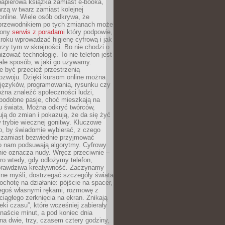
papierowa książka zamiast e-booka,
zą w twarz zamiast kolejnej
online. Wiele osób odkrywa, że
przewodnikiem po tych zmianach może
zony
serwis z poradami
który podpowie,
kroku wprowadzać higienę cyfrową i jak
rzy tym w skrajności. Bo nie chodzi o
izować technologię. To nie telefon jest
ale sposób, w jaki go używamy.
e być przecież przestrzenią
ozwoju. Dzięki kursom online można
 języków, programowania, rysunku czy
Można znaleźć społeczności ludzi,
 podobne pasje, choć mieszkają na
u świata. Można odkryć twórców,
rują do zmian i pokazują, że da się żyć
w trybie wiecznej gonitwy. Kluczowe
to, by świadomie wybierać, z czego
 zamiast bezwiednie przyjmować
o nam podsuwają algorytmy. Cyfrowy
nie oznacza nudy. Wręcz przeciwnie –
ro wtedy, gdy odłożymy telefon,
 prawdziwa kreatywność. Zaczynamy
ne myśli, dostrzegać szczegóły świata
ochotę na działanie: pójście na spacer,
zegoś własnymi rękami, rozmowę z
 ciągłego zerknięcia na ekran. Znikają
eki czasu”, które wcześniej zabierały
naście minut, a pod koniec dnia
 na dwie, trzy, czasem cztery godziny,