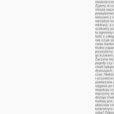
nieskończony
Żyjemy w cz
minuta nasz
powiadomien
treściami z i
narzędzie ko
edukacji, a 
uciekamy pr
to ogromną w
ludzi z całe
nas czuje s
coraz bardzi
trudno zapa
przeżyliśmy 
go kciukiem.
Zaczyna się
pogody czy 
chwili ląduj
dyskusjach, 
czas. Niektó
i oczywiście
powtarzana 
sięgania po 
niepokoju c
męczymy się
dostaje chwi
trudniej jest
właściwie c
konkretnym 
sobą? Odpow