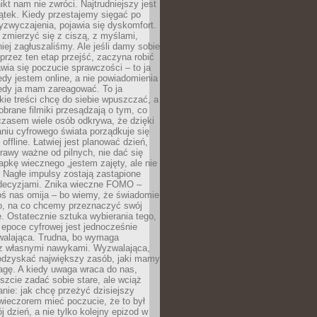
ikt nam nie zwróci. Najtrudniejszy jest
ątek. Kiedy przestajemy sięgać po
zyzwyczajenia, pojawia się dyskomfort.
 zmierzyć się z ciszą, z myślami,
iej zagłuszaliśmy. Ale jeśli damy sobie
y przez ten etap przejść, zaczyna robić
jawia się poczucie sprawczości – to ja
edy jestem online, a nie powiadomienia
iedy ja mam zareagować. To ja
kie treści chcę do siebie wpuszczać, a
obrane filmiki przesądzają o tym, co
czasem wiele osób odkrywa, że dzięki
niu cyfrowego świata porządkuje się
 offline. Łatwiej jest planować dzień,
rawy ważne od pilnych, nie dać się
apkę wiecznego „jestem zajęty, ale nie
 Nagłe impulsy zostają zastąpione
decyzjami. Znika wieczne FOMO –
oś nas omija – bo wiemy, że świadomie
o, na co chcemy przeznaczyć swój
. Ostatecznie sztuka wybierania tego,
epoce cyfrowej jest jednocześnie
zwalająca. Trudna, bo wymaga
i z własnymi nawykami. Wyzwalająca,
odzyskać największy zasób, jaki mamy
agę. A kiedy uwaga wraca do nas,
zcie zadać sobie stare, ale wciąż
anie: jak chcę przeżyć dzisiejszy
wieczorem mieć poczucie, że to był
 dzień, a nie tylko kolejny epizod w