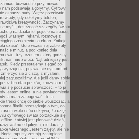
 zamiast bezwiednie przyjmować
o nam podsuwają algorytmy. Cyfrowy
nie oznacza nudy. Wręcz przeciwnie –
ro wtedy, gdy odłożymy telefon,
 prawdziwa kreatywność. Zaczynamy
ne myśli, dostrzegać szczegóły świata
ochotę na działanie: pójście na spacer,
zegoś własnymi rękami, rozmowę z
 ciągłego zerknięcia na ekran. Znikają
eki czasu”, które wcześniej zabierały
naście minut, a pod koniec dnia
 na dwie, trzy, czasem cztery godziny,
ikt nam nie zwróci. Najtrudniejszy jest
ątek. Kiedy przestajemy sięgać po
zyzwyczajenia, pojawia się dyskomfort.
 zmierzyć się z ciszą, z myślami,
iej zagłuszaliśmy. Ale jeśli damy sobie
y przez ten etap przejść, zaczyna robić
jawia się poczucie sprawczości – to ja
edy jestem online, a nie powiadomienia
iedy ja mam zareagować. To ja
kie treści chcę do siebie wpuszczać, a
obrane filmiki przesądzają o tym, co
czasem wiele osób odkrywa, że dzięki
niu cyfrowego świata porządkuje się
 offline. Łatwiej jest planować dzień,
rawy ważne od pilnych, nie dać się
apkę wiecznego „jestem zajęty, ale nie
 Nagłe impulsy zostają zastąpione
decyzjami. Znika wieczne FOMO –