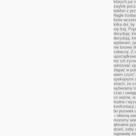
których już n
zwykle pocz
telefon z pr
Nagle trzeba
które wcześn
kilka dni, b
się lżej. Po
decyduję, ki
decydują, k
wybieram, ja
nie losowo d
zobaczę. Z 
uporządkowa
też ich życie
odróżniać sp
złapać w puł
wiem czym”.
spokojnymi 
strach, że c
wybieramy t
czas i uwagę
co ważne, w 
trudna i wy
konfrontacj
bo pozwala 
– własną uw
możemy wres
aktualne pyt
dzień, żeby 
naprawdę mój