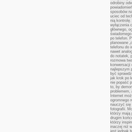
odrobiny odw
powiadomień.
sposobów na 
uciec od tec
nią kontrolę
wyłączenia c
głównego, ogr
świadomego 
po telefon. 
planowane „o
telefonu do 
nawet analog
do notatek, 
rozmowa twar
konwersacji 
najlepszym 
być sprawd
jak krok po 
nie popaść p
to, by demon
problemem, 
Internet moż
ogromnego r
nauczyć się
fotografii. 
którzy mają
drugim końc
którzy inspi
inaczej niż 
jest jednak 