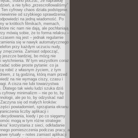
miętać, trudno poczuć, że naprawdę
dzień, a nie tylko „przescrollowaliśmy”
 Ten cyfrowy chaos działa podstępnie.
 niewinnie od szybkiego sprawdzenia
odpowiedzi na jedną wiadomość. Po
emy w krótkich filmikach, memach,
które nic nam nie dają, ale pochłaniają
rzy mówią sobie, że to forma relaksu –
 czasem nią jest – jednak regularnie
zamienia się w nawyk automatycznego
telefon przy każdym uczuciu nudy,
zy zmęczenia. Zamiast odpocząć,
 jeszcze bardziej, bo mózg nie
li wytchnienia. W tym wszystkim coraz
 zadać sobie proste pytanie: co ja
hcę robić z własnym życiem, z tym
dniem, z tą godziną, którą mam przed
iedź na nie wymaga ciszy, czasu i
agi. A cisza nie lubi towarzystwa
 Dlatego tak wielu ludzi szuka dziś
cyfrowy minimalizm – nie po to, by
hnologii, ale po to, by odzyskać nad
. Zaczyna się od małych kroków:
zęści powiadomień, sprzątania ekranu
aniczenia liczby aplikacji i
decydowania, kiedy i po co sięgamy
Pomóc mogą w tym różne strategie:
kna” korzystania z sieci, odkładanie
innego pomieszczenia podczas pracy, a
owe rytuały – notes zamiast aplikacji