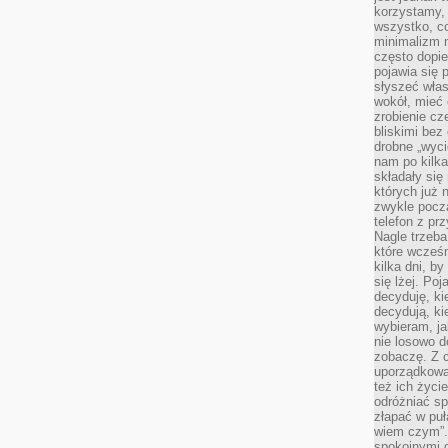
korzystamy,
wszystko, c
minimalizm 
często dopie
pojawia się
słyszeć włas
wokół, mieć 
zrobienie c
bliskimi bez
drobne „wyci
nam po kilka
składały się
których już n
zwykle pocz
telefon z pr
Nagle trzeba
które wcześn
kilka dni, b
się lżej. Po
decyduję, ki
decydują, k
wybieram, ja
nie losowo d
zobaczę. Z 
uporządkowa
też ich życie
odróżniać sp
złapać w puł
wiem czym”.
spokojnymi 