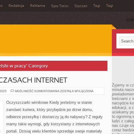
ec
Redakcja
Reklama
Tagi
Tagi
Spis Treści
Styczeń
SUB
elski w pracy’ Category
 CZASACH INTERNET
Żyjemy w cz
minuta nasz
W
 2025
MOŻLIWOŚĆ KOMENTOWANIA
ZOSTAŁA WYŁĄCZONA
powiadomien
DZISIEJSZYCH
CZASACH
treściami z i
INTERNET
Oczyszczarki wirnikowe Kiedy jesteśmy w stanie
narzędzie ko
edukacji, a 
zamówić kuriera, który przybędzie po drzwi domu,
uciekamy pr
to ogromną w
odbierze przesyłkę i dostarczy ją do nabywcy? Z reguły
ludzi z całe
mamy takie wymogi, gdy korzystamy z internetowych
nas czuje s
coraz bardzi
portali. Dzisiaj wielu klientów sprzedaje swoje materiały