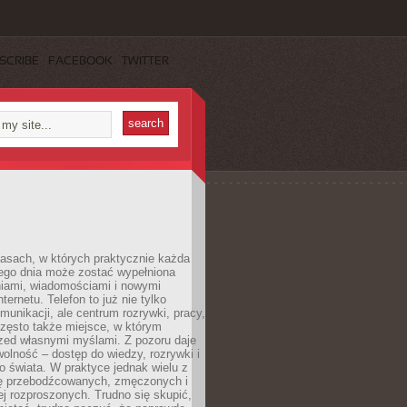
SCRIBE
FACEBOOK
TWITTER
asach, w których praktycznie każda
ego dnia może zostać wypełniona
iami, wiadomościami i nowymi
nternetu. Telefon to już nie tylko
munikacji, ale centrum rozrywki, pracy,
często także miejsce, w którym
zed własnymi myślami. Z pozoru daje
olność – dostęp do wiedzy, rozrywki i
go świata. W praktyce jednak wielu z
ię przebodźcowanych, zmęczonych i
ej rozproszonych. Trudno się skupić,