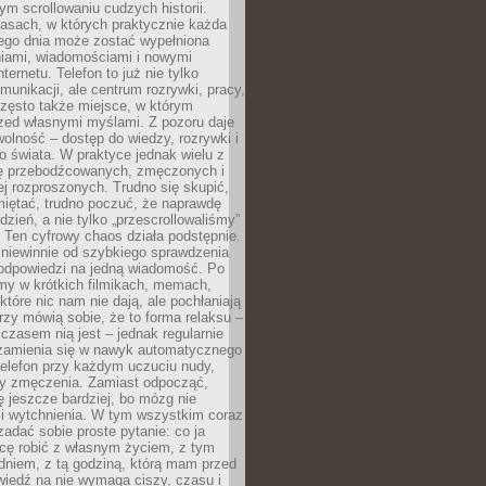
m scrollowaniu cudzych historii.
asach, w których praktycznie każda
ego dnia może zostać wypełniona
iami, wiadomościami i nowymi
nternetu. Telefon to już nie tylko
munikacji, ale centrum rozrywki, pracy,
często także miejsce, w którym
zed własnymi myślami. Z pozoru daje
olność – dostęp do wiedzy, rozrywki i
go świata. W praktyce jednak wielu z
ię przebodźcowanych, zmęczonych i
ej rozproszonych. Trudno się skupić,
miętać, trudno poczuć, że naprawdę
dzień, a nie tylko „przescrollowaliśmy”
 Ten cyfrowy chaos działa podstępnie.
 niewinnie od szybkiego sprawdzenia
odpowiedzi na jedną wiadomość. Po
emy w krótkich filmikach, memach,
które nic nam nie dają, ale pochłaniają
rzy mówią sobie, że to forma relaksu –
 czasem nią jest – jednak regularnie
zamienia się w nawyk automatycznego
telefon przy każdym uczuciu nudy,
zy zmęczenia. Zamiast odpocząć,
 jeszcze bardziej, bo mózg nie
li wytchnienia. W tym wszystkim coraz
 zadać sobie proste pytanie: co ja
hcę robić z własnym życiem, z tym
dniem, z tą godziną, którą mam przed
iedź na nie wymaga ciszy, czasu i