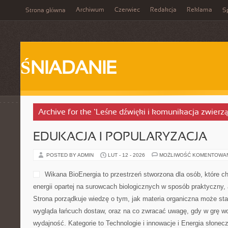
Archiwum
Czerwiec
Redakcja
Reklama
Strona główna
Sp
ŚNIADANIE
Archive for the ‘Leśne dźwięki i komunikacja zwierzą
EDUKACJA I POPULARYZACJA
POSTED BY ADMIN
LUT - 12 - 2026
MOŻLIWOŚĆ KOMENTOWA
Wikana BioEnergia to przestrzeń stworzona dla osób, które ch
energii opartej na surowcach biologicznych w sposób praktyczny, 
Strona porządkuje wiedzę o tym, jak materia organiczna może stać
wygląda łańcuch dostaw, oraz na co zwracać uwagę, gdy w grę w
wydajność. Kategorie to Technologie i innowacje i Energia słonecz