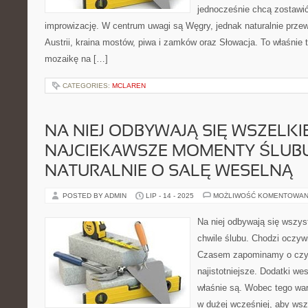
jednocześnie chcą zostawić
improwizację. W centrum uwagi są Węgry, jednak naturalnie przewi
Austrii, kraina mostów, piwa i zamków oraz Słowacja. To właśnie 
mozaikę na […]
CATEGORIES:
MCLAREN
NA NIEJ ODBYWAJĄ SIĘ WSZELKI
NAJCIEKAWSZE MOMENTY ŚLUBU
NATURALNIE O SALĘ WESELNĄ
POSTED BY ADMIN
LIP - 14 - 2025
MOŻLIWOŚĆ KOMENTOWAN
Na niej odbywają się wszys
chwile ślubu. Chodzi oczyw
Czasem zapominamy o czym
najistotniejsze. Dodatki we
właśnie są. Wobec tego wa
w dużej wcześniej, aby wsz