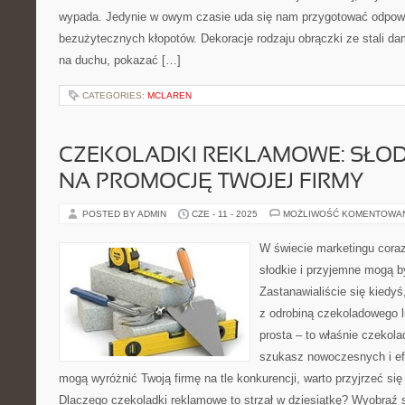
wypada. Jedynie w owym czasie uda się nam przygotować odpow
bezużytecznych kłopotów. Dekoracje rodzaju obrączki ze stali d
na duchu, pokazać […]
CATEGORIES:
MCLAREN
CZEKOLADKI REKLAMOWE: SŁOD
NA PROMOCJĘ TWOJEJ FIRMY
POSTED BY ADMIN
CZE - 11 - 2025
MOŻLIWOŚĆ KOMENTOWA
W świecie marketingu coraz
słodkie i przyjemne mogą 
Zastanawialiście się kiedyś
z odrobiną czekoladowego 
prosta – to właśnie czekola
szukasz nowoczesnych i ef
mogą wyróżnić Twoją firmę na tle konkurencji, warto przyjrzeć się 
Dlaczego czekoladki reklamowe to strzał w dziesiątkę? Wyobraź 