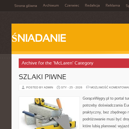
Archiwum
Czerwiec
Redakcja
Reklama
Strona główna
Sp
ŚNIADANIE
Archive for the ‘McLaren’ Category
SZLAKI PIWNE
POSTED BY ADMIN
STY - 25 - 2026
MOŻLIWOŚĆ KOMENTOWA
GorąceWęgry.pl to portal tu
potrzeby doświadczania Eu
praktyczny, bez zbędnego n
podróżowanie musi być drog
które lubią planować wyjazd