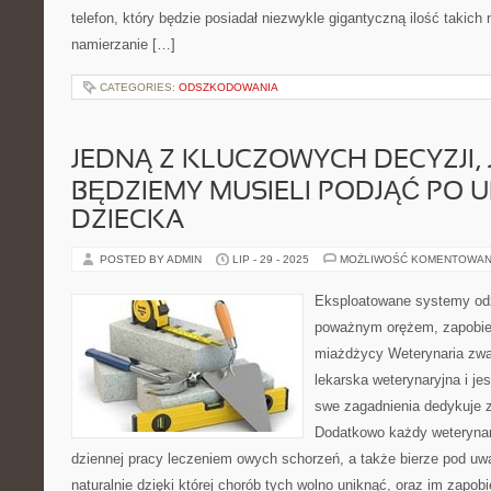
telefon, który będzie posiadał niezwykle gigantyczną ilość takich 
namierzanie […]
CATEGORIES:
ODSZKODOWANIA
JEDNĄ Z KLUCZOWYCH DECYZJI, 
BĘDZIEMY MUSIELI PODJĄĆ PO 
DZIECKA
POSTED BY ADMIN
LIP - 29 - 2025
MOŻLIWOŚĆ KOMENTOWAN
Eksploatowane systemy odży
poważnym orężem, zapobi
miażdżycy Weterynaria zwan
lekarska weterynaryjna i jes
swe zagadnienia dedykuje z
Dodatkowo każdy weterynar
dziennej pracy leczeniem owych schorzeń, a także bierze pod uwa
naturalnie dzięki której chorób tych wolno uniknąć, oraz im zapob