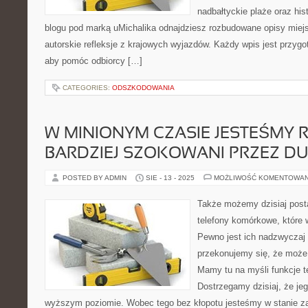
nadbałtyckie plaże oraz hi
blogu pod marką uMichalika odnajdziesz rozbudowane opisy miejs
autorskie refleksje z krajowych wyjazdów. Każdy wpis jest przyg
aby pomóc odbiorcy […]
CATEGORIES:
ODSZKODOWANIA
W MINIONYM CZASIE JESTEŚMY 
BARDZIEJ SZOKOWANI PRZEZ DU
POSTED BY ADMIN
SIE - 13 - 2025
MOŻLIWOŚĆ KOMENTOWA
Także możemy dzisiaj post
telefony komórkowe, które
Pewno jest ich nadzwyczaj w
przekonujemy się, że może 
Mamy tu na myśli funkcje 
Dostrzegamy dzisiaj, że je
wyższym poziomie. Wobec tego bez kłopotu jesteśmy w stanie za