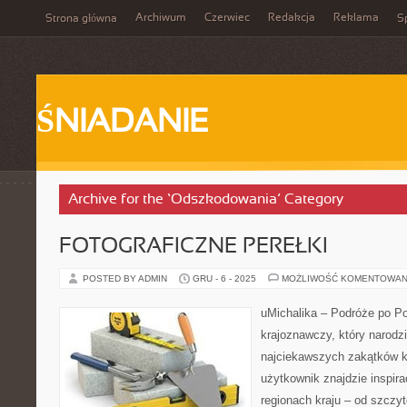
Archiwum
Czerwiec
Redakcja
Reklama
Strona główna
Sp
ŚNIADANIE
Archive for the ‘Odszkodowania’ Category
FOTOGRAFICZNE PEREŁKI
POSTED BY ADMIN
GRU - 6 - 2025
MOŻLIWOŚĆ KOMENTOWAN
uMichalika – Podróże po Po
krajoznawczy, który narodzi
najciekawszych zakątków kr
użytkownik znajdzie inspir
regionach kraju – od szczy