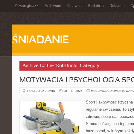
Archiwum
Czerwiec
Redakcja
Reklama
Strona główna
Sp
ŚNIADANIE
Archive for the ‘RobDrinki’ Category
MOTYWACJA I PSYCHOLOGIA SP
POSTED BY ADMIN
LIP - 4 - 2026
MOŻLIWOŚĆ KOMENTOWAN
Sport i aktywność fizyczna 
regularne ćwiczenia. To sty
zdrowie, dobre samopoczuci
Strona poświęcona tej tem
bazę porad, w którym każdy