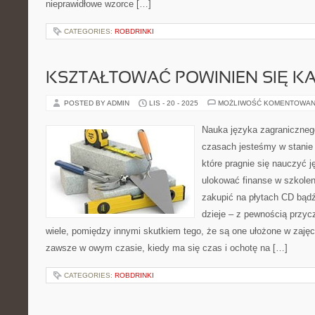
nieprawidłowe wzorce […]
CATEGORIES:
ROBDRINKI
KSZTAŁTOWAĆ POWINIEN SIĘ KA
POSTED BY ADMIN
LIS - 20 - 2025
MOŻLIWOŚĆ KOMENTOWAN
Nauka języka zagraniczne
czasach jesteśmy w stanie 
które pragnie się nauczyć j
ulokować finanse w szkolen
zakupić na płytach CD bąd
dzieje – z pewnością przyc
wiele, pomiędzy innymi skutkiem tego, że są one ułożone w zaję
zawsze w owym czasie, kiedy ma się czas i ochotę na […]
CATEGORIES:
ROBDRINKI