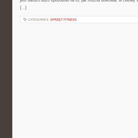
jest bardzo dużo sposobów na to, jak można ulokować w celowy s
[…]
CATEGORIES:
SPRZĘT FITNESS