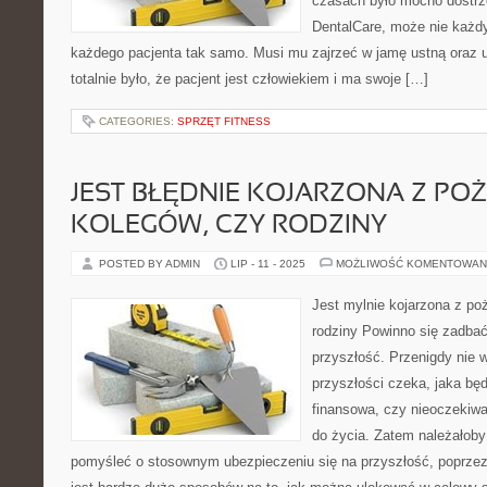
czasach było mocno dostrze
DentalCare, może nie każdy,
każdego pacjenta tak samo. Musi mu zajrzeć w jamę ustną oraz uc
totalnie było, że pacjent jest człowiekiem i ma swoje […]
CATEGORIES:
SPRZĘT FITNESS
JEST BŁĘDNIE KOJARZONA Z PO
KOLEGÓW, CZY RODZINY
POSTED BY ADMIN
LIP - 11 - 2025
MOŻLIWOŚĆ KOMENTOWAN
Jest mylnie kojarzona z poż
rodziny Powinno się zadbać
przyszłość. Przenigdy nie
przyszłości czeka, jaka bę
finansowa, czy nieoczekiwa
do życia. Zatem należałob
pomyśleć o stosownym ubezpieczeniu się na przyszłość, poprzez