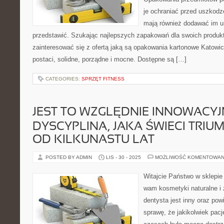
je ochraniać przed uszkodz
mają również dodawać im ur
przedstawić. Szukając najlepszych zapakowań dla swoich produk
zainteresować się z ofertą jaką są opakowania kartonowe Katowic
postaci, solidne, porządne i mocne. Dostępne są […]
CATEGORIES:
SPRZĘT FITNESS
JEST TO WZGLĘDNIE INNOWACY
DYSCYPLINA, JAKA ŚWIECI TRIU
OD KILKUNASTU LAT
POSTED BY ADMIN
LIS - 30 - 2025
MOŻLIWOŚĆ KOMENTOWAN
Witajcie Państwo w sklepi
wam kosmetyki naturalne i 
dentysta jest inny oraz po
sprawę, że jakikolwiek pacj