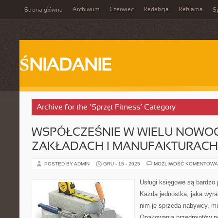
Archiwum
Czerwiec
Redakcja
Reklama
Strona główna
Sp
ŚNIADANIE
Archive for the ‘Sprzęt Fitness’ Category
WSPÓŁCZEŚNIE W WIELU NOWO
ZAKŁADACH I MANUFAKTURACH
POSTED BY ADMIN
GRU - 15 - 2025
MOŻLIWOŚĆ KOMENTOWA
Usługi księgowe są bardzo
Każda jednostka, jaka wyra
nim je sprzeda nabywcy, m
Opakowania przedmiotów pe