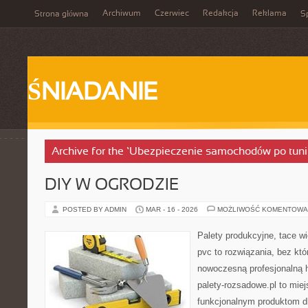
Archiwum
Czerwiec
Redakcja
Reklama
Strona główna
Sp
ŚNIADANIE
Archive for the ‘Ubezpieczenie samochodów po tun
DIY W OGRODZIE
POSTED BY ADMIN
MAR - 16 - 2026
MOŻLIWOŚĆ KOMENTOWA
Palety produkcyjne, tace wi
pvc to rozwiązania, bez któ
nowoczesną profesjonalną 
palety-rozsadowe.pl to mie
funkcjonalnym produktom d