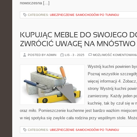
nowoczesna […]
CATEGORIES:
UBEZPIECZENIE SAMOCHODÓW PO TUNINGU
KUPUJĄC MEBLE DO SWOJEGO D
ZWRÓCIĆ UWAGĘ NA MNÓSTWO
POSTED BY ADMIN
LIS - 3 - 2025
MOŻLIWOŚĆ KOMENTOWAN
Wystrój kuchni powinien by
Poznaj wszystkie szczegóły
więcej informacji 4. Zobac
strony Wystrój kuchni powin
zamierzony. Każdy jeden p
kuchnię, tak by czuł się w 
oraz miło. Pomieszczenie kuchenne jest bardzo ważkim miejscem
w niej spotyka się zwykle cała rodzina przy wspólnym stole. Moż
CATEGORIES:
UBEZPIECZENIE SAMOCHODÓW PO TUNINGU