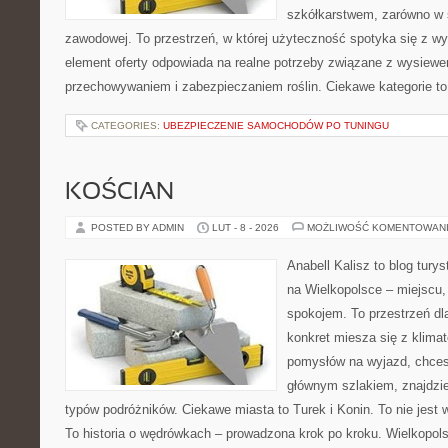
szkółkarstwem, zarówno w s
zawodowej. To przestrzeń, w której użyteczność spotyka się z w
element oferty odpowiada na realne potrzeby związane z wysiewe
przechowywaniem i zabezpieczaniem roślin. Ciekawe kategorie t
CATEGORIES:
UBEZPIECZENIE SAMOCHODÓW PO TUNINGU
KOŚCIAN
POSTED BY ADMIN
LUT - 8 - 2026
MOŻLIWOŚĆ KOMENTOWAN
Anabell Kalisz to blog tur
na Wielkopolsce – miejscu, 
spokojem. To przestrzeń dl
konkret miesza się z klima
pomysłów na wyjazd, chces
głównym szlakiem, znajdzie
typów podróżników. Ciekawe miasta to Turek i Konin. To nie jest 
To historia o wędrówkach – prowadzona krok po kroku. Wielkopolsk