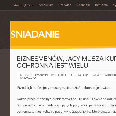
Archiwum
Czerwiec
Redakcja
Reklama
Strona główna
Sp
ŚNIADANIE
BIZNESMENÓW, JACY MUSZĄ KUP
OCHRONNA JEST WIELU
POSTED BY ADMIN
POSTED ON LIP - 14 - 2025
MOŻLIWOŚĆ 
WYŁĄCZONA
Przedsiębiorców, jacy muszą kupić odzież ochronna jest wielu
Każda praca może być problematyczna i trudna. Ujawnia to odzież
ochronna na rzecz osób pracujących przy wielu jednostkach. Nie d
ochronna to niesłychanie pozytywne zagadnienie, które gwarantuje 