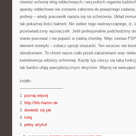
również ochronę dróg oddechowych i wszystkich organów ludzkich.
aparaty oddechowe nie zostanie założona do poważnego zadania,
profesji – wtedy pracownik naraża się na schorzenia. Układ immu
tak pokaźnej ilości bakterii. Nic wobec tego nadzwyczajnego, iż, la
przeświadczony wyznacznik. Jeśli profesjonalnie podchodzimy do
stanie pracować i nie popaść w żadną chorobę. Więc zestaw PSP R
element estetyki – zobacz sprzęt strażacki. Ten wzorzec nie bro
ubrudzeniem. To chroni nasze ciało przed zakażeniami oraz nieb
kwintesencja odzieży ochronnej. Każdy typ cieszy się taką funkcją
tak bardzo ufają specjalistycznym okryciom. Więcej na www.ppoz.
źródło:
———————————
1.
poznaj więcej
2.
http://bfs-hamm.de
3.
dowiedz się jak
4.
tutaj
5.
pełny artykuł