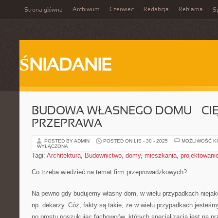
Archiwum
Czerwiec
Redakcja
Reklama
Strona główna
Sp
ŚNIADANIE
BUDOWA WŁASNEGO DOMU – CI
PRZEPRAWA
POSTED BY ADMIN
POSTED ON LIS - 30 - 2025
MOŻLIWOŚĆ 
WYŁĄCZONA
Tagi:
Architektura
,
Budownictwo
,
domy
,
mieszkania
,
projektowani
Co trzeba wiedzieć na temat firm przeprowadzkowych?
Na pewno gdy budujemy własny dom, w wielu przypadkach nieja
np. dekarzy. Cóż, fakty są takie, że w wielu przypadkach jesteśm
po prostu poszukując fachowców, których specjalizacją jest na pr