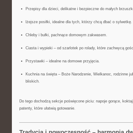
Przepisy dla dzieci, delikatne i bezpieczne do małych brzuszk
lżejsze posiłki, idealne dla tych, którzy chcą dbać o sylwetkę.
Chleby i bułki, pachnące domowym zakwasem.
Ciasta i wypieki – od szarlotek po rolady, które zachwycą gośc
Przystawki – idealne na domowe przyjęcia.
Kuchnia na święta – Boże Narodzenie, Wielkanoc, rodzinne jub
bliskich.
Do tego dochodzą sekcje poświęcone piciu: napoje gorące, koktajl
patenty, które ułatwią gotowanie.
Tradycja i nowoczesność – harmonia d