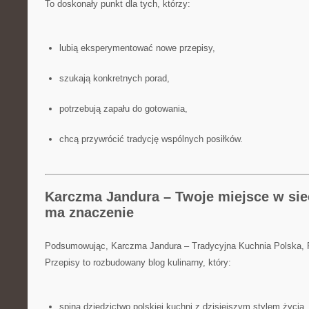
To doskonały punkt dla tych, którzy:
lubią eksperymentować nowe przepisy,
szukają konkretnych porad,
potrzebują zapału do gotowania,
chcą przywrócić tradycję wspólnych posiłków.
Karczma Jandura – Twoje miejsce w siec
ma znaczenie
Podsumowując, Karczma Jandura – Tradycyjna Kuchnia Polska,
Przepisy to rozbudowany blog kulinarny, który:
spina dziedzictwo polskiej kuchni z dzisiejszym stylem życia,