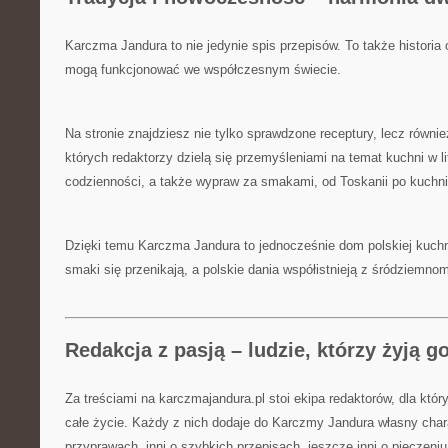
Karczma Jandura to nie jedynie spis przepisów. To także historia
mogą funkcjonować we współczesnym świecie.
Na stronie znajdziesz nie tylko sprawdzone receptury, lecz równi
których redaktorzy dzielą się przemyśleniami na temat kuchni w lite
codzienności, a także wypraw za smakami, od Toskanii po kuchni
Dzięki temu Karczma Jandura to jednocześnie dom polskiej kuchni,
smaki się przenikają, a polskie dania współistnieją z śródziemno
Redakcja z pasją – ludzie, którzy żyją 
Za treściami na karczmajandura.pl stoi ekipa redaktorów, dla któr
całe życie. Każdy z nich dodaje do Karczmy Jandura własny chara
przyprawach, inni o szybkich przepisach, jeszcze inni o pieczeni