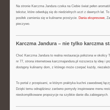
Na stronie Karczma Jandura czeka na Ciebie świat pełen aromató
tekstur, które odwołują się do niedzielnych uczt z dawnych lat. T
posiłek zamienia się w kulinarne przeżycie.
Dania ekspresowe
, Z
pieczywo.
Karczma Jandura – nie tylko karczma s
Choć Karczma Jandura to realna restauracja położona w okolicy T
nr 77, strona internetowa karczmajandura.pl rozszerza tę ideę i 
dostępny kulinarny dom, z którego może czerpać każdy, niezależn
To portal z przepisami, w którym praktyka kuchni zawodowej łącz
Dzięki temu odnajdziesz zarówno pomysły inspirowane menu restau
nieskomplikowane propozycje na szybkie danie dla zabieganych.