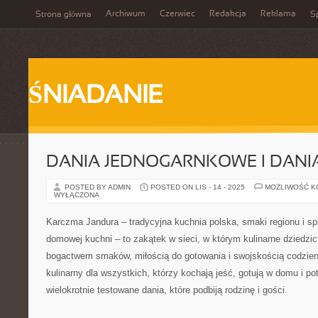
Archiwum
Czerwiec
Redakcja
Reklama
Strona główna
Sp
ŚNIADANIE
DANIA JEDNOGARNKOWE I DANI
POSTED BY ADMIN
POSTED ON LIS - 14 - 2025
MOŻLIWOŚĆ 
WYŁĄCZONA
Karczma Jandura – tradycyjna kuchnia polska, smaki regionu i s
domowej kuchni – to zakątek w sieci, w którym kulinarne dziedzi
bogactwem smaków, miłością do gotowania i swojskością codzien
kulinarny dla wszystkich, którzy kochają jeść, gotują w domu i p
wielokrotnie testowane dania, które podbiją rodzinę i gości.