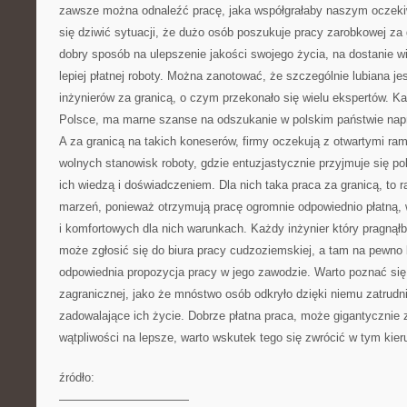
zawsze można odnaleźć pracę, jaka współgrałaby naszym oczek
się dziwić sytuacji, że dużo osób poszukuje pracy zarobkowej za
dobry sposób na ulepszenie jakości swojego życia, na dostanie 
lepiej płatnej roboty. Można zanotować, że szczególnie lubiana je
inżynierów za granicą, o czym przekonało się wielu ekspertów. K
Polsce, ma marne szanse na odszukanie w polskim państwie napr
A za granicą na takich koneserów, firmy oczekują z otwartymi ram
wolnych stanowisk roboty, gdzie entuzjastycznie przyjmuje się po
ich wiedzą i doświadczeniem. Dla nich taka praca za granicą, to 
marzeń, ponieważ otrzymują pracę ogromnie odpowiednio płatną
i komfortowych dla nich warunkach. Każdy inżynier który pragnął
może zgłosić się do biura pracy cudzoziemskiej, a tam na pewno 
odpowiednia propozycja pracy w jego zawodzie. Warto poznać się 
zagranicznej, jako że mnóstwo osób odkryło dzięki niemu zatrudnie
zadowalające ich życie. Dobrze płatna praca, może gigantycznie z
wątpliwości na lepsze, warto wskutek tego się zwrócić w tym kier
źródło:
———————————