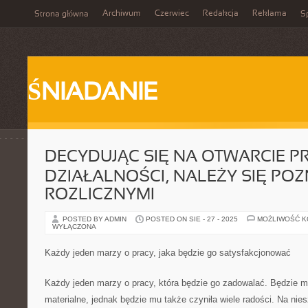
Archiwum
Czerwiec
Redakcja
Reklama
Strona główna
Sp
ŚNIADANIE
DECYDUJĄC SIĘ NA OTWARCIE P
DZIAŁALNOŚCI, NALEŻY SIĘ POZ
ROZLICZNYMI
POSTED BY ADMIN
POSTED ON SIE - 27 - 2025
MOŻLIWOŚĆ 
WYŁĄCZONA
Każdy jeden marzy o pracy, jaka będzie go satysfakcjonować
Każdy jeden marzy o pracy, która będzie go zadowalać. Będzie 
materialne, jednak będzie mu także czyniła wiele radości. Na nie