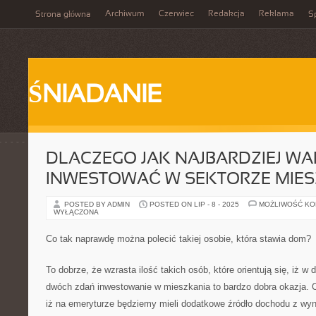
Archiwum
Czerwiec
Redakcja
Reklama
Strona główna
Sp
ŚNIADANIE
DLACZEGO JAK NAJBARDZIEJ W
INWESTOWAĆ W SEKTORZE MIE
POSTED BY ADMIN
POSTED ON LIP - 8 - 2025
MOŻLIWOŚĆ K
WYŁĄCZONA
Co tak naprawdę można polecić takiej osobie, która stawia dom?
To dobrze, że wzrasta ilość takich osób, które orientują się, iż w
dwóch zdań inwestowanie w mieszkania to bardzo dobra okazja. 
iż na emeryturze będziemy mieli dodatkowe źródło dochodu z wyn