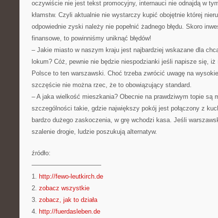
oczywiście nie jest tekst promocyjny, internauci nie odnajdą w 
kłamstw. Czyli aktualnie nie wystarczy kupić obojętnie której ni
odpowiednie zyski należy nie popełnić żadnego błędu. Skoro inwe
finansowe, to powinniśmy uniknąć błędów!
– Jakie miasto w naszym kraju jest najbardziej wskazane dla ch
lokum? Cóż, pewnie nie będzie niespodzianki jeśli napisze się, iż
Polsce to ten warszawski. Choć trzeba zwrócić uwagę na wysokie
szczęście nie można rzec, że to obowiązujący standard.
– A jaka wielkość mieszkania? Obecnie na prawdziwym topie są 
szczególności takie, gdzie największy pokój jest połączony z kuch
bardzo dużego zaskoczenia, w grę wchodzi kasa. Jeśli warszaws
szalenie drogie, ludzie poszukują alternatyw.
źródło:
———————————
1.
http://fewo-leutkirch.de
2.
zobacz wszystkie
3.
zobacz, jak to działa
4.
http://fuerdasleben.de