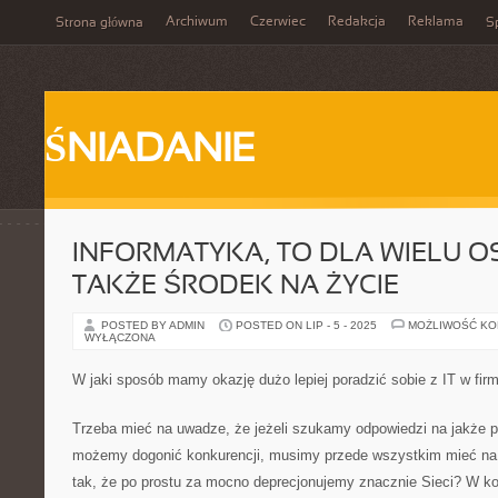
Archiwum
Czerwiec
Redakcja
Reklama
Strona główna
Sp
ŚNIADANIE
INFORMATYKA, TO DLA WIELU O
TAKŻE ŚRODEK NA ŻYCIE
POSTED BY ADMIN
POSTED ON LIP - 5 - 2025
MOŻLIWOŚĆ K
WYŁĄCZONA
W jaki sposób mamy okazję dużo lepiej poradzić sobie z IT w fir
Trzeba mieć na uwadze, że jeżeli szukamy odpowiedzi na jakże pr
możemy dogonić konkurencji, musimy przede wszystkim mieć na 
tak, że po prostu za mocno deprecjonujemy znacznie Sieci? W ko