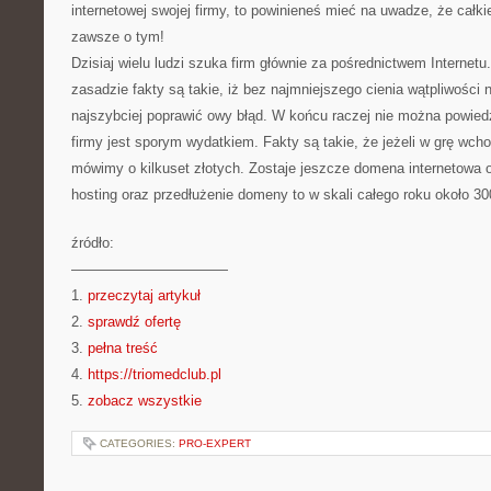
internetowej swojej firmy, to powinieneś mieć na uwadze, że całki
zawsze o tym!
Dzisiaj wielu ludzi szuka firm głównie za pośrednictwem Internetu
zasadzie fakty są takie, iż bez najmniejszego cienia wątpliwości 
najszybciej poprawić owy błąd. W końcu raczej nie można powiedz
firmy jest sporym wydatkiem. Fakty są takie, że jeżeli w grę wcho
mówimy o kilkuset złotych. Zostaje jeszcze domena internetowa 
hosting oraz przedłużenie domeny to w skali całego roku około 30
źródło:
———————————
1.
przeczytaj artykuł
2.
sprawdź ofertę
3.
pełna treść
4.
https://triomedclub.pl
5.
zobacz wszystkie
CATEGORIES:
PRO-EXPERT