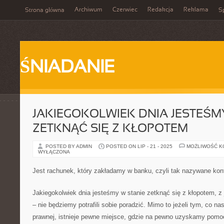
Archiwum
Czerwiec
Redakcja
Reklama
Strona główna
Sp
ŚNIADANIE
JAKIEGOKOLWIEK DNIA JESTEŚM
ZETKNĄĆ SIĘ Z KŁOPOTEM
POSTED BY ADMIN
POSTED ON LIP - 21 - 2025
MOŻLIWOŚĆ 
WYŁĄCZONA
Jest rachunek, który zakładamy w banku, czyli tak nazywane kon
Jakiegokolwiek dnia jesteśmy w stanie zetknąć się z kłopotem, z 
– nie będziemy potrafili sobie poradzić. Mimo to jeżeli tym, co nas
prawnej, istnieje pewne miejsce, gdzie na pewno uzyskamy pomoc