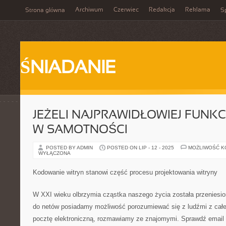
Archiwum
Czerwiec
Redakcja
Reklama
Strona główna
Sp
ŚNIADANIE
JEŻELI NAJPRAWIDŁOWIEJ FUNKCJ
W SAMOTNOŚCI
POSTED BY ADMIN
POSTED ON LIP - 12 - 2025
MOŻLIWOŚĆ 
WYŁĄCZONA
Kodowanie witryn stanowi część procesu projektowania witryny
W XXI wieku olbrzymia cząstka naszego życia została przeniesion
do netów posiadamy możliwość porozumiewać się z ludźmi z cał
pocztę elektroniczną, rozmawiamy ze znajomymi. Sprawdź email 