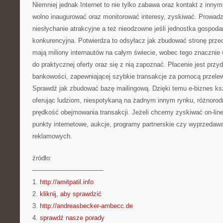
Niemniej jednak Internet to nie tylko zabawa oraz kontakt z innym
wolno inaugurować oraz monitorować interesy, zyskiwać. Prowadze
niesłychanie atrakcyjne a też nieodzowne jeśli jednostka gospod
konkurencyjna. Potwierdza to odsyłacz jak zbudować stronę prze
mają miliony internautów na całym świecie, wobec tego znacznie w
do praktycznej oferty oraz się z nią zapoznać. Płacenie jest przyd
bankowości, zapewniającej szybkie transakcje za pomocą przele
Sprawdź jak zbudować bazę mailingową. Dzięki temu e-biznes ksz
oferując ludziom, niespotykaną na żadnym innym rynku, różnorod
prędkość obejmowania transakcji. Jeżeli chcemy zyskiwać on-lin
punkty internetowe, aukcje, programy partnerskie czy wyprzedawa
reklamowych.
źródło:
———————————
1.
http://amitpatil.info
2.
kliknij, aby sprawdzić
3.
http://andreasbecker-ambecc.de
4.
sprawdź nasze porady