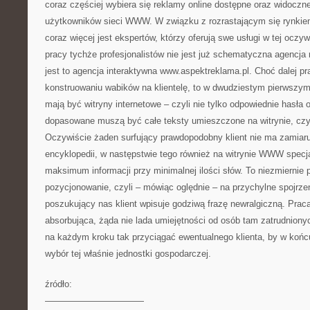
coraz częściej wybiera się reklamy online dostępne oraz widoczne 
użytkowników sieci WWW. W związku z rozrastającym się rynkiem
coraz więcej jest ekspertów, którzy oferują swe usługi w tej oczy
pracy tychże profesjonalistów nie jest już schematyczna agencj
jest to agencja interaktywna www.aspektreklama.pl. Choć dalej pr
konstruowaniu wabików na klientelę, to w dwudziestym pierwsz
mają być witryny internetowe – czyli nie tylko odpowiednie hasła 
dopasowane muszą być całe teksty umieszczone na witrynie, czy
Oczywiście żaden surfujący prawdopodobny klient nie ma zamiaru 
encyklopedii, w następstwie tego również na witrynie WWW specj
maksimum informacji przy minimalnej ilości słów. To niezmiernie
pozycjonowanie, czyli – mówiąc oględnie – na przychylne spojrzen
poszukujący nas klient wpisuje godziwą frazę newralgiczną. Praca
absorbująca, żąda nie lada umiejętności od osób tam zatrudnionyc
na każdym kroku tak przyciągać ewentualnego klienta, by w końc
wybór tej właśnie jednostki gospodarczej.
źródło:
———————————