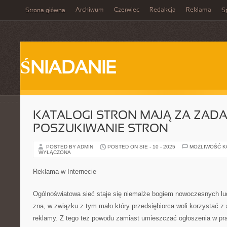
Archiwum
Czerwiec
Redakcja
Reklama
Strona główna
Sp
ŚNIADANIE
KATALOGI STRON MAJĄ ZA ZADA
POSZUKIWANIE STRON
POSTED BY ADMIN
POSTED ON SIE - 10 - 2025
MOŻLIWOŚĆ 
WYŁĄCZONA
Reklama w Internecie
Ogólnoświatowa sieć staje się niemalże bogiem nowoczesnych ludz
zna, w związku z tym mało który przedsiębiorca woli korzystać 
reklamy. Z tego też powodu zamiast umieszczać ogłoszenia w prasi