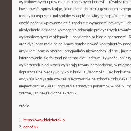
wypróbowanych upraw oraz ekologicznych hodowli – również resta
inwestować, sprawdzając, jakie piece do lokalu gastronomiczneg
tego typu osprzętu, należałoby wstąpić na witrynę http://piece-k
część państw wprowadza dziś zgodnie z wymogami prawnymi li
niesłychanie dokładne wymagania odnośnie praktycznych towar
wyprzedawanych w sklepach – potwierdza to blog o gastronomi. 
oraz dyskonty mają pełne prawo bombardować kontrahentów nawet
artykułami oraz w szeregu przypadków nieświadomi klienci, jacy
interesowania się faktami na temat diet i zdrowej żywności ani czy
wybieranych produktach wybierają towary seropodobne, w miejsce
dopuszczalne pieczywo tylko z braku świadomości, jak konkretne
wpływają korzystnie czy też niekorzystnie na zdrowie człowieka. 
niepewności w kwestii gotowania zdrowych pokarmów – posiłki m
zdrowe, jak newralgiczne składniki.
źródło:
———————————
1.
https://www.bialykotek.pl
2.
odnośnik