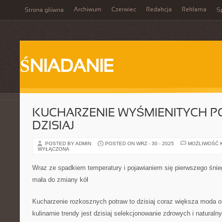
Archiwum
Czerwiec
Redakcja
Reklama
Strona główna
Sp
ŚNIADANIE
KUCHARZENIE WYŚMIENITYCH P
DZISIAJ
POSTED BY ADMIN
POSTED ON WRZ - 30 - 2025
MOŻLIWOŚĆ 
WYŁĄCZONA
Wraz ze spadkiem temperatury i pojawianiem się pierwszego śnie
mała do zmiany kół
Kucharzenie rozkosznych potraw to dzisiaj coraz większa moda o
kulinarnie trendy jest dzisiaj selekcjonowanie zdrowych i naturaln