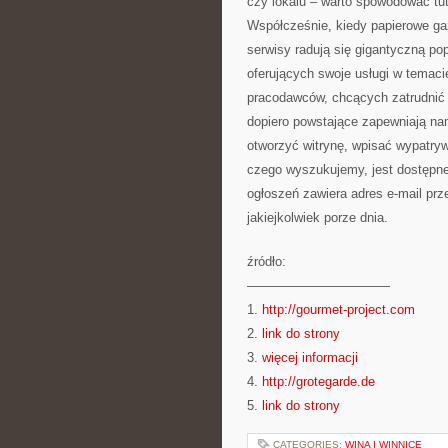
czy lokalu – warto spowodować tut
Współcześnie, kiedy papierowe gaz
serwisy radują się gigantyczną po
oferujących swoje usługi w temac
pracodawców, chcących zatrudnić 
dopiero powstające zapewniają nam
otworzyć witrynę, wpisać wypatry
czego wyszukujemy, jest dostępne
ogłoszeń zawiera adres e-mail pr
jakiejkolwiek porze dnia.
źródło:
———————————
1.
http://gourmet-project.com
2.
link do strony
3.
więcej informacji
4.
http://grotegarde.de
5.
link do strony
CATEGORIES:
WINA I WINNICE