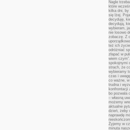
Nagle trzeba
które wcześn
kilka dni, b
się lżej. Po
decyduję, ki
decydują, k
wybieram, ja
nie losowo d
zobaczę. Z 
uporządkowa
też ich życie
odróżniać sp
złapać w puł
wiem czym”.
spokojnymi 
strach, że c
wybieramy t
czas i uwagę
co ważne, w 
trudna i wy
konfrontacj
bo pozwala 
– własną uw
możemy wres
aktualne pyt
dzień, żeby 
naprawdę mój
nieskończony
Żyjemy w cz
minuta nasz