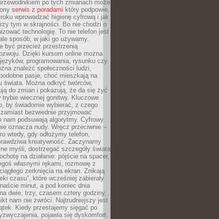
przewodnikiem po tych zmianach może
zony
serwis z poradami
który podpowie,
kroku wprowadzać higienę cyfrową i jak
rzy tym w skrajności. Bo nie chodzi o
izować technologię. To nie telefon jest
ale sposób, w jaki go używamy.
e być przecież przestrzenią
ozwoju. Dzięki kursom online można
 języków, programowania, rysunku czy
Można znaleźć społeczności ludzi,
 podobne pasje, choć mieszkają na
u świata. Można odkryć twórców,
rują do zmian i pokazują, że da się żyć
w trybie wiecznej gonitwy. Kluczowe
to, by świadomie wybierać, z czego
 zamiast bezwiednie przyjmować
o nam podsuwają algorytmy. Cyfrowy
nie oznacza nudy. Wręcz przeciwnie –
ro wtedy, gdy odłożymy telefon,
 prawdziwa kreatywność. Zaczynamy
ne myśli, dostrzegać szczegóły świata
ochotę na działanie: pójście na spacer,
zegoś własnymi rękami, rozmowę z
 ciągłego zerknięcia na ekran. Znikają
eki czasu”, które wcześniej zabierały
naście minut, a pod koniec dnia
 na dwie, trzy, czasem cztery godziny,
ikt nam nie zwróci. Najtrudniejszy jest
ątek. Kiedy przestajemy sięgać po
zyzwyczajenia, pojawia się dyskomfort.