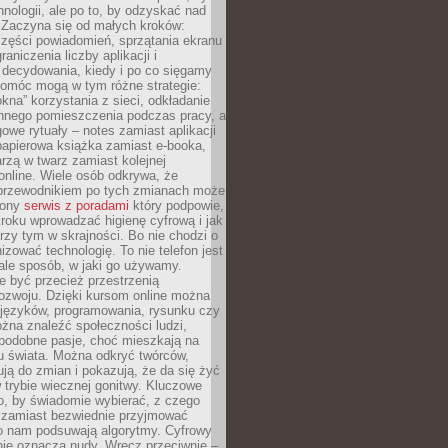
hnologii, ale po to, by odzyskać nad
. Zaczyna się od małych kroków:
zęści powiadomień, sprzątania ekranu
aniczenia liczby aplikacji i
decydowania, kiedy i po co sięgamy
Pomóc mogą w tym różne strategie:
kna” korzystania z sieci, odkładanie
innego pomieszczenia podczas pracy, a
owe rytuały – notes zamiast aplikacji
papierowa książka zamiast e-booka,
zą w twarz zamiast kolejnej
online. Wiele osób odkrywa, że
przewodnikiem po tych zmianach może
zony
serwis z poradami
który podpowie,
kroku wprowadzać higienę cyfrową i jak
rzy tym w skrajności. Bo nie chodzi o
izować technologię. To nie telefon jest
ale sposób, w jaki go używamy.
e być przecież przestrzenią
ozwoju. Dzięki kursom online można
 języków, programowania, rysunku czy
Można znaleźć społeczności ludzi,
 podobne pasje, choć mieszkają na
u świata. Można odkryć twórców,
rują do zmian i pokazują, że da się żyć
w trybie wiecznej gonitwy. Kluczowe
to, by świadomie wybierać, z czego
 zamiast bezwiednie przyjmować
o nam podsuwają algorytmy. Cyfrowy
nie oznacza nudy. Wręcz przeciwnie –