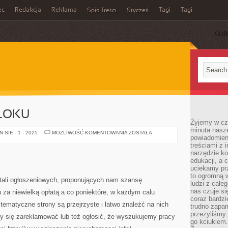
ec
Redakcja
Reklama
Tagi
Tagi
Spis Treści
Styczeń
SUB
BLOKU
Żyjemy w cz
minuta nasz
MIESZKANIE
SIE - 1 - 2025
MOŻLIWOŚĆ KOMENTOWANIA
ZOSTAŁA
powiadomien
W
BLOKU
treściami z i
narzędzie ko
edukacji, a 
uciekamy pr
to ogromną w
tali ogłoszeniowych, proponujących nam szansę
ludzi z całe
nas czuje s
za niewielką opłatą a co poniektóre, w każdym calu
coraz bardzi
tematyczne strony są przejrzyste i łatwo znaleźć na nich
trudno zapa
przeżyliśmy 
my się zareklamować lub też ogłosić, że wyszukujemy pracy
go kciukiem.