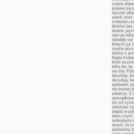
często dopie
pojawia się
słyszeć włas
wokół, mieć 
zrobienie c
bliskimi bez
drobne „wyci
nam po kilka
składały się
których już n
zwykle pocz
telefon z pr
Nagle trzeba
które wcześn
kilka dni, b
się lżej. Po
decyduję, ki
decydują, k
wybieram, ja
nie losowo d
zobaczę. Z 
uporządkowa
też ich życie
odróżniać sp
złapać w puł
wiem czym”.
spokojnymi 
strach, że c
wybieramy t
czas i uwagę