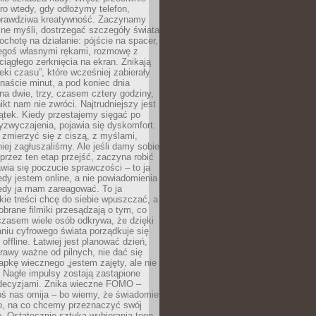
ro wtedy, gdy odłożymy telefon,
 prawdziwa kreatywność. Zaczynamy
ne myśli, dostrzegać szczegóły świata
ochotę na działanie: pójście na spacer,
zegoś własnymi rękami, rozmowę z
 ciągłego zerknięcia na ekran. Znikają
eki czasu”, które wcześniej zabierały
naście minut, a pod koniec dnia
 na dwie, trzy, czasem cztery godziny,
ikt nam nie zwróci. Najtrudniejszy jest
ątek. Kiedy przestajemy sięgać po
zyzwyczajenia, pojawia się dyskomfort.
 zmierzyć się z ciszą, z myślami,
iej zagłuszaliśmy. Ale jeśli damy sobie
y przez ten etap przejść, zaczyna robić
jawia się poczucie sprawczości – to ja
edy jestem online, a nie powiadomienia
iedy ja mam zareagować. To ja
kie treści chcę do siebie wpuszczać, a
obrane filmiki przesądzają o tym, co
czasem wiele osób odkrywa, że dzięki
niu cyfrowego świata porządkuje się
 offline. Łatwiej jest planować dzień,
rawy ważne od pilnych, nie dać się
apkę wiecznego „jestem zajęty, ale nie
 Nagłe impulsy zostają zastąpione
decyzjami. Znika wieczne FOMO –
oś nas omija – bo wiemy, że świadomie
o, na co chcemy przeznaczyć swój
. Ostatecznie sztuka wybierania tego,