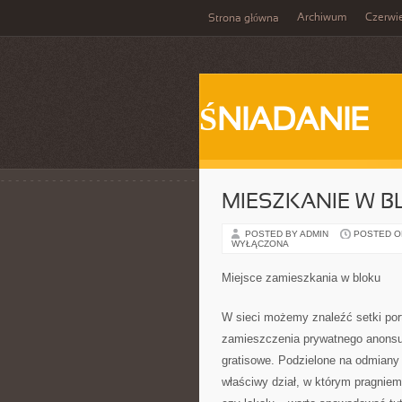
Archiwum
Czerwi
Strona główna
ŚNIADANIE
MIESZKANIE W 
POSTED BY ADMIN
POSTED ON 
WYŁĄCZONA
Miejsce zamieszkania w bloku
W sieci możemy znaleźć setki por
zamieszczenia prywatnego anonsu 
gratisowe. Podzielone na odmiany 
właściwy dział, w którym pragnie