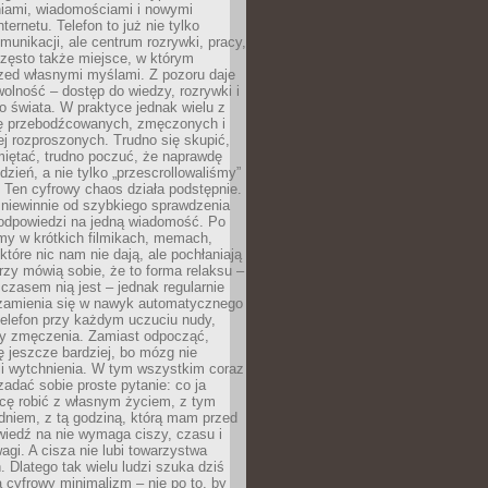
iami, wiadomościami i nowymi
nternetu. Telefon to już nie tylko
munikacji, ale centrum rozrywki, pracy,
często także miejsce, w którym
zed własnymi myślami. Z pozoru daje
olność – dostęp do wiedzy, rozrywki i
go świata. W praktyce jednak wielu z
ię przebodźcowanych, zmęczonych i
ej rozproszonych. Trudno się skupić,
miętać, trudno poczuć, że naprawdę
dzień, a nie tylko „przescrollowaliśmy”
 Ten cyfrowy chaos działa podstępnie.
 niewinnie od szybkiego sprawdzenia
odpowiedzi na jedną wiadomość. Po
emy w krótkich filmikach, memach,
które nic nam nie dają, ale pochłaniają
rzy mówią sobie, że to forma relaksu –
 czasem nią jest – jednak regularnie
zamienia się w nawyk automatycznego
telefon przy każdym uczuciu nudy,
zy zmęczenia. Zamiast odpocząć,
 jeszcze bardziej, bo mózg nie
li wytchnienia. W tym wszystkim coraz
 zadać sobie proste pytanie: co ja
hcę robić z własnym życiem, z tym
dniem, z tą godziną, którą mam przed
iedź na nie wymaga ciszy, czasu i
agi. A cisza nie lubi towarzystwa
 Dlatego tak wielu ludzi szuka dziś
cyfrowy minimalizm – nie po to, by