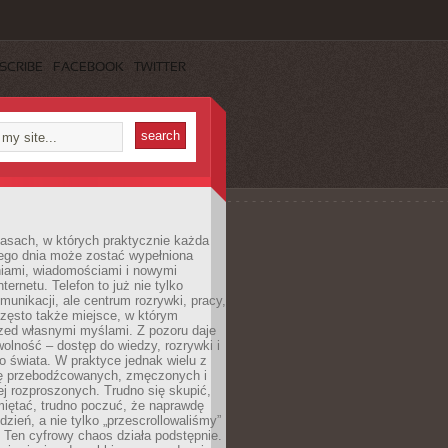
SCRIBE
FACEBOOK
TWITTER
asach, w których praktycznie każda
ego dnia może zostać wypełniona
iami, wiadomościami i nowymi
nternetu. Telefon to już nie tylko
munikacji, ale centrum rozrywki, pracy,
często także miejsce, w którym
zed własnymi myślami. Z pozoru daje
olność – dostęp do wiedzy, rozrywki i
go świata. W praktyce jednak wielu z
ię przebodźcowanych, zmęczonych i
ej rozproszonych. Trudno się skupić,
miętać, trudno poczuć, że naprawdę
dzień, a nie tylko „przescrollowaliśmy”
 Ten cyfrowy chaos działa podstępnie.