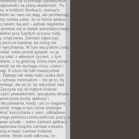
 niewinnie od szybkiego sprawdzenia
odpowiedzi na jedną wiadomość. Po
emy w krótkich filmikach, memach,
które nic nam nie dają, ale pochłaniają
rzy mówią sobie, że to forma relaksu –
 czasem nią jest – jednak regularnie
zamienia się w nawyk automatycznego
telefon przy każdym uczuciu nudy,
zy zmęczenia. Zamiast odpocząć,
 jeszcze bardziej, bo mózg nie
li wytchnienia. W tym wszystkim coraz
 zadać sobie proste pytanie: co ja
hcę robić z własnym życiem, z tym
dniem, z tą godziną, którą mam przed
iedź na nie wymaga ciszy, czasu i
agi. A cisza nie lubi towarzystwa
 Dlatego tak wielu ludzi szuka dziś
cyfrowy minimalizm – nie po to, by
hnologii, ale po to, by odzyskać nad
. Zaczyna się od małych kroków:
zęści powiadomień, sprzątania ekranu
aniczenia liczby aplikacji i
decydowania, kiedy i po co sięgamy
Pomóc mogą w tym różne strategie:
kna” korzystania z sieci, odkładanie
innego pomieszczenia podczas pracy, a
owe rytuały – notes zamiast aplikacji
papierowa książka zamiast e-booka,
zą w twarz zamiast kolejnej
online. Wiele osób odkrywa, że