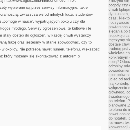
aj http://www.ogloszenia-nieruchomosci.info/.
Zaczyna się
pogody czy 
ety wypierane są przez serwisy informacyjne, takie
chwili ląduj
dyskusjach, 
pularnością, zwłaszcza wśród młodych ludzi, studentów
czas. Niektó
ie „pomogę w nauce”, wypatrujących pokoju czy dla
i oczywiście
powtarzana 
kogoś młodego. Serwisy ogłoszeniowe, te kultowe i te
sięgania po 
 stały dostęp do ogłoszeń, w każdej chwili wystarczy
niepokoju c
męczymy się
waną frazę oraz jesteśmy w stanie spowodować, czy to
dostaje chwi
trudniej jest
 w okolicy. Nie potrzeba nawet numeru telefonu, większość
właściwie c
zez który możemy się skontaktować z autorem o
konkretnym 
sobą? Odpow
odrobiny odw
powiadomień.
sposobów na 
uciec od tec
nią kontrolę
wyłączenia c
głównego, ogr
świadomego 
po telefon. 
planowane „o
telefonu do 
nawet analog
do notatek, 
rozmowa twar
konwersacji 