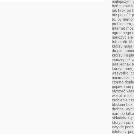
najlepszym 
być sprawd
jak krok po 
nie popaść p
to, by demon
problemem, 
Internet moż
ogromnego r
nauczyć się
fotografii. 
którzy mają
drugim końc
którzy inspi
inaczej niż 
jest jednak 
korzystamy,
wszystko, c
minimalizm 
często dopie
pojawia się
słyszeć włas
wokół, mieć 
zrobienie c
bliskimi bez
drobne „wyci
nam po kilka
składały się
których już n
zwykle pocz
telefon z pr