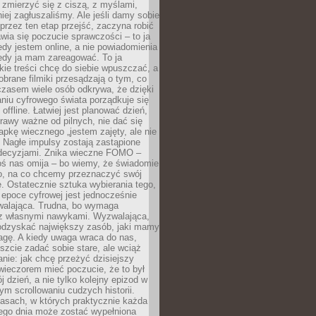
 zmierzyć się z ciszą, z myślami,
iej zagłuszaliśmy. Ale jeśli damy sobie
y przez ten etap przejść, zaczyna robić
jawia się poczucie sprawczości – to ja
edy jestem online, a nie powiadomienia
iedy ja mam zareagować. To ja
kie treści chcę do siebie wpuszczać, a
obrane filmiki przesądzają o tym, co
czasem wiele osób odkrywa, że dzięki
niu cyfrowego świata porządkuje się
 offline. Łatwiej jest planować dzień,
rawy ważne od pilnych, nie dać się
apkę wiecznego „jestem zajęty, ale nie
 Nagłe impulsy zostają zastąpione
decyzjami. Znika wieczne FOMO –
oś nas omija – bo wiemy, że świadomie
o, na co chcemy przeznaczyć swój
. Ostatecznie sztuka wybierania tego,
epoce cyfrowej jest jednocześnie
zwalająca. Trudna, bo wymaga
i z własnymi nawykami. Wyzwalająca,
odzyskać największy zasób, jaki mamy
agę. A kiedy uwaga wraca do nas,
zcie zadać sobie stare, ale wciąż
anie: jak chcę przeżyć dzisiejszy
wieczorem mieć poczucie, że to był
 dzień, a nie tylko kolejny epizod w
m scrollowaniu cudzych historii.
asach, w których praktycznie każda
ego dnia może zostać wypełniona