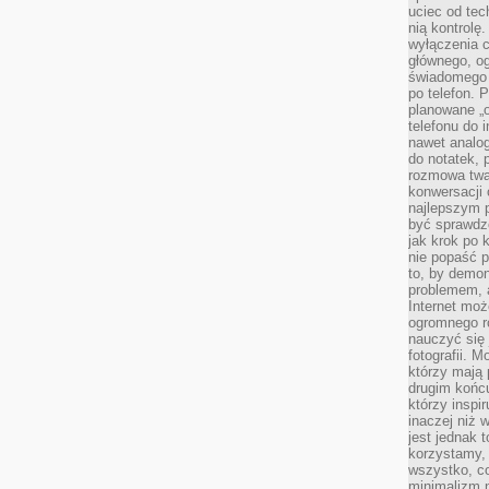
uciec od tec
nią kontrolę
wyłączenia c
głównego, ogr
świadomego 
po telefon. 
planowane „o
telefonu do 
nawet analog
do notatek, 
rozmowa twar
konwersacji 
najlepszym 
być sprawd
jak krok po 
nie popaść p
to, by demon
problemem, 
Internet moż
ogromnego r
nauczyć się
fotografii. 
którzy mają
drugim końc
którzy inspi
inaczej niż 
jest jednak 
korzystamy,
wszystko, c
minimalizm 