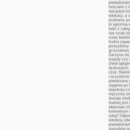
powiadomien
treściami z i
narzędzie ko
edukacji, a 
uciekamy pr
to ogromną w
ludzi z całe
nas czuje s
coraz bardzi
trudno zapa
przeżyliśmy 
go kciukiem.
Zaczyna się
pogody czy 
chwili ląduj
dyskusjach, 
czas. Niektó
i oczywiście
powtarzana 
sięgania po 
niepokoju c
męczymy się
dostaje chwi
trudniej jest
właściwie c
konkretnym 
sobą? Odpow
odrobiny odw
powiadomień.
sposobów na 