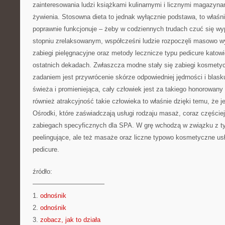
zainteresowania ludzi książkami kulinarnymi i licznymi magazyn
żywienia. Stosowna dieta to jednak wyłącznie podstawa, to właśni
poprawnie funkcjonuje – żeby w codziennych trudach czuć się 
stopniu zrelaksowanym, współcześni ludzie rozpoczęli masowo 
zabiegi pielęgnacyjne oraz metody lecznicze typu pedicure katow
ostatnich dekadach. Zwłaszcza modne stały się zabiegi kosmety
zadaniem jest przywrócenie skórze odpowiedniej jędrności i blasku
świeża i promieniejąca, cały człowiek jest za takiego honorowan
również atrakcyjność takie człowieka to właśnie dzięki temu, że j
Ośrodki, które zaświadczają usługi rodzaju masaż, coraz częściej
zabiegach specyficznych dla SPA. W grę wchodzą w związku z tym
peelingujące, ale też masaże oraz liczne typowo kosmetyczne usł
pedicure.
źródło:
———————————
1.
odnośnik
2.
odnośnik
3.
zobacz, jak to działa