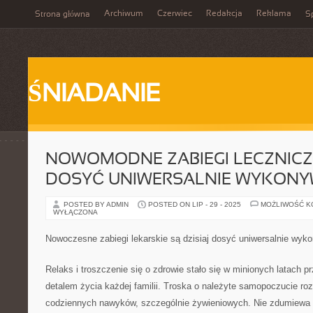
Archiwum
Czerwiec
Redakcja
Reklama
Strona główna
Sp
ŚNIADANIE
NOWOMODNE ZABIEGI LECZNICZE
DOSYĆ UNIWERSALNIE WYKON
POSTED BY ADMIN
POSTED ON LIP - 29 - 2025
MOŻLIWOŚĆ 
WYŁĄCZONA
Nowoczesne zabiegi lekarskie są dzisiaj dosyć uniwersalnie wyk
Relaks i troszczenie się o zdrowie stało się w minionych latach
detalem życia każdej familii. Troska o należyte samopoczucie roz
codziennych nawyków, szczególnie żywieniowych. Nie zdumiewa 