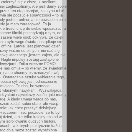
 zmierzyć się z ciszą, z myślami,
iej zagłuszaliśmy. Ale jeśli damy sobie
y przez ten etap przejść, zaczyna robić
jawia się poczucie sprawczości – to ja
edy jestem online, a nie powiadomienia
iedy ja mam zareagować. To ja
kie treści chcę do siebie wpuszczać, a
obrane filmiki przesądzają o tym, co
czasem wiele osób odkrywa, że dzięki
niu cyfrowego świata porządkuje się
 offline. Łatwiej jest planować dzień,
rawy ważne od pilnych, nie dać się
apkę wiecznego „jestem zajęty, ale nie
 Nagłe impulsy zostają zastąpione
decyzjami. Znika wieczne FOMO –
oś nas omija – bo wiemy, że świadomie
o, na co chcemy przeznaczyć swój
. Ostatecznie sztuka wybierania tego,
epoce cyfrowej jest jednocześnie
zwalająca. Trudna, bo wymaga
i z własnymi nawykami. Wyzwalająca,
odzyskać największy zasób, jaki mamy
agę. A kiedy uwaga wraca do nas,
zcie zadać sobie stare, ale wciąż
anie: jak chcę przeżyć dzisiejszy
wieczorem mieć poczucie, że to był
 dzień, a nie tylko kolejny epizod w
m scrollowaniu cudzych historii.
asach, w których praktycznie każda
ego dnia może zostać wypełniona