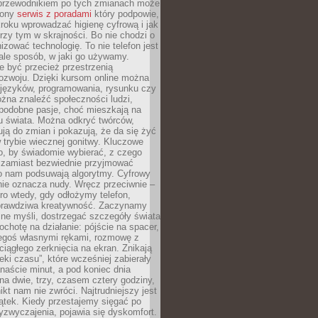
przewodnikiem po tych zmianach może
zony
serwis z poradami
który podpowie,
kroku wprowadzać higienę cyfrową i jak
rzy tym w skrajności. Bo nie chodzi o
izować technologię. To nie telefon jest
ale sposób, w jaki go używamy.
e być przecież przestrzenią
ozwoju. Dzięki kursom online można
 języków, programowania, rysunku czy
Można znaleźć społeczności ludzi,
 podobne pasje, choć mieszkają na
u świata. Można odkryć twórców,
rują do zmian i pokazują, że da się żyć
w trybie wiecznej gonitwy. Kluczowe
to, by świadomie wybierać, z czego
 zamiast bezwiednie przyjmować
o nam podsuwają algorytmy. Cyfrowy
nie oznacza nudy. Wręcz przeciwnie –
ro wtedy, gdy odłożymy telefon,
 prawdziwa kreatywność. Zaczynamy
ne myśli, dostrzegać szczegóły świata
ochotę na działanie: pójście na spacer,
zegoś własnymi rękami, rozmowę z
 ciągłego zerknięcia na ekran. Znikają
eki czasu”, które wcześniej zabierały
naście minut, a pod koniec dnia
 na dwie, trzy, czasem cztery godziny,
ikt nam nie zwróci. Najtrudniejszy jest
ątek. Kiedy przestajemy sięgać po
zyzwyczajenia, pojawia się dyskomfort.