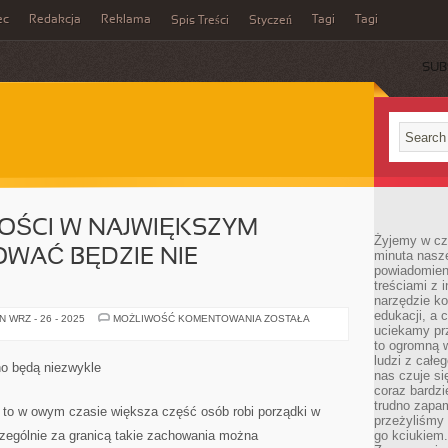
ec
Redakcja
Reklama
Tagi
Tagi
Spis Treści
Styczeń
SUB
COŚCI W NAJWIĘKSZYM
Żyjemy w cz
WAĆ BĘDZIE NIE
minuta nasz
powiadomien
treściami z i
narzędzie ko
edukacji, a 
O
 WRZ - 26 - 2025
MOŻLIWOŚĆ KOMENTOWANIA
ZOSTAŁA
TREŚCI
uciekamy pr
KOBIECOŚCI
to ogromną w
W
ludzi z całe
NAJWIĘKSZYM
no będą niezwykle
STOPNIU
nas czuje s
DECYDOWAĆ
coraz bardzi
BĘDZIE
trudno zapa
NIE
, to w owym czasie większa część osób robi porządki w
GARDEROBA
przeżyliśmy 
zególnie za granicą takie zachowania można
go kciukiem.