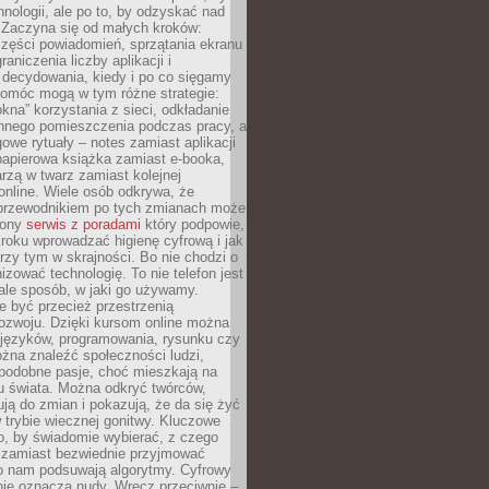
hnologii, ale po to, by odzyskać nad
. Zaczyna się od małych kroków:
zęści powiadomień, sprzątania ekranu
aniczenia liczby aplikacji i
decydowania, kiedy i po co sięgamy
Pomóc mogą w tym różne strategie:
kna” korzystania z sieci, odkładanie
innego pomieszczenia podczas pracy, a
owe rytuały – notes zamiast aplikacji
papierowa książka zamiast e-booka,
zą w twarz zamiast kolejnej
online. Wiele osób odkrywa, że
przewodnikiem po tych zmianach może
zony
serwis z poradami
który podpowie,
kroku wprowadzać higienę cyfrową i jak
rzy tym w skrajności. Bo nie chodzi o
izować technologię. To nie telefon jest
ale sposób, w jaki go używamy.
e być przecież przestrzenią
ozwoju. Dzięki kursom online można
 języków, programowania, rysunku czy
Można znaleźć społeczności ludzi,
 podobne pasje, choć mieszkają na
u świata. Można odkryć twórców,
rują do zmian i pokazują, że da się żyć
w trybie wiecznej gonitwy. Kluczowe
to, by świadomie wybierać, z czego
 zamiast bezwiednie przyjmować
o nam podsuwają algorytmy. Cyfrowy
nie oznacza nudy. Wręcz przeciwnie –