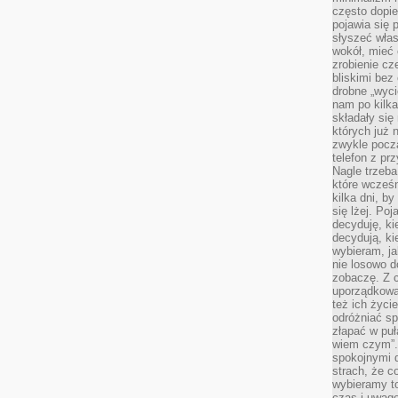
często dopie
pojawia się
słyszeć włas
wokół, mieć 
zrobienie c
bliskimi bez
drobne „wyci
nam po kilka
składały się
których już n
zwykle pocz
telefon z pr
Nagle trzeba
które wcześn
kilka dni, b
się lżej. Po
decyduję, ki
decydują, k
wybieram, ja
nie losowo d
zobaczę. Z 
uporządkowa
też ich życie
odróżniać sp
złapać w puł
wiem czym”.
spokojnymi 
strach, że c
wybieramy t
czas i uwagę