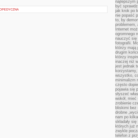
najlepszym 
być sprawd
TOPEDYCZNA
jak krok po 
nie popaść p
to, by demon
problemem, 
Internet moż
ogromnego r
nauczyć się
fotografii. 
którzy mają
drugim końc
którzy inspi
inaczej niż 
jest jednak 
korzystamy,
wszystko, c
minimalizm 
często dopie
pojawia się
słyszeć włas
wokół, mieć 
zrobienie c
bliskimi bez
drobne „wyci
nam po kilka
składały się
których już n
zwykle pocz
telefon z pr