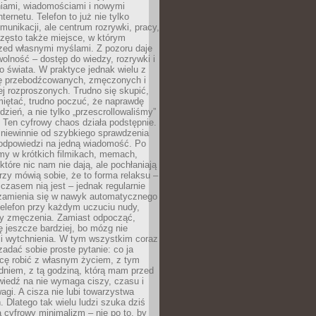
iami, wiadomościami i nowymi
nternetu. Telefon to już nie tylko
munikacji, ale centrum rozrywki, pracy,
często także miejsce, w którym
zed własnymi myślami. Z pozoru daje
olność – dostęp do wiedzy, rozrywki i
go świata. W praktyce jednak wielu z
ię przebodźcowanych, zmęczonych i
ej rozproszonych. Trudno się skupić,
miętać, trudno poczuć, że naprawdę
dzień, a nie tylko „przescrollowaliśmy”
 Ten cyfrowy chaos działa podstępnie.
 niewinnie od szybkiego sprawdzenia
odpowiedzi na jedną wiadomość. Po
emy w krótkich filmikach, memach,
które nic nam nie dają, ale pochłaniają
rzy mówią sobie, że to forma relaksu –
 czasem nią jest – jednak regularnie
zamienia się w nawyk automatycznego
telefon przy każdym uczuciu nudy,
zy zmęczenia. Zamiast odpocząć,
 jeszcze bardziej, bo mózg nie
li wytchnienia. W tym wszystkim coraz
 zadać sobie proste pytanie: co ja
hcę robić z własnym życiem, z tym
dniem, z tą godziną, którą mam przed
iedź na nie wymaga ciszy, czasu i
agi. A cisza nie lubi towarzystwa
 Dlatego tak wielu ludzi szuka dziś
cyfrowy minimalizm – nie po to, by