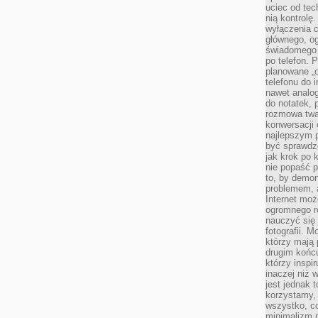
uciec od tec
nią kontrolę
wyłączenia c
głównego, ogr
świadomego 
po telefon. 
planowane „o
telefonu do 
nawet analog
do notatek, 
rozmowa twar
konwersacji 
najlepszym 
być sprawd
jak krok po 
nie popaść p
to, by demon
problemem, 
Internet moż
ogromnego r
nauczyć się
fotografii. 
którzy mają
drugim końc
którzy inspi
inaczej niż 
jest jednak 
korzystamy,
wszystko, c
minimalizm 