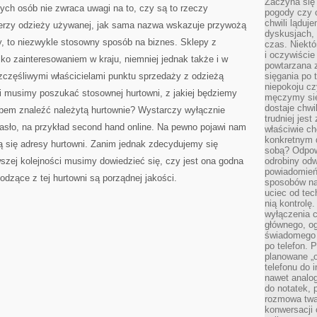
Zaczyna się
ch osób nie zwraca uwagi na to, czy są to rzeczy
pogody czy 
chwili ląduj
rterzy odzieży używanej, jak sama nazwa wskazuje przywożą
dyskusjach, 
by, to niezwykle stosowny sposób na biznes. Sklepy z
czas. Niektó
i oczywiście
lko zainteresowaniem w kraju, niemniej jednak także i w
powtarzana 
szczęśliwymi właścicielami punktu sprzedaży z odzieżą
sięgania po 
niepokoju c
i musimy poszukać stosownej hurtowni, z jakiej będziemy
męczymy się
dostaje chwi
bem znaleźć należytą hurtownie? Wystarczy wyłącznie
trudniej jest
hasło, na przykład second hand online. Na pewno pojawi nam
właściwie c
konkretnym 
ują się adresy hurtowni. Zanim jednak zdecydujemy się
sobą? Odpow
rwszej kolejności musimy dowiedzieć się, czy jest ona godna
odrobiny odw
powiadomień.
odzące z tej hurtowni są porządnej jakości.
sposobów na 
uciec od tec
nią kontrolę
wyłączenia c
głównego, ogr
świadomego 
po telefon. 
planowane „o
telefonu do 
nawet analog
do notatek, 
rozmowa twar
konwersacji 