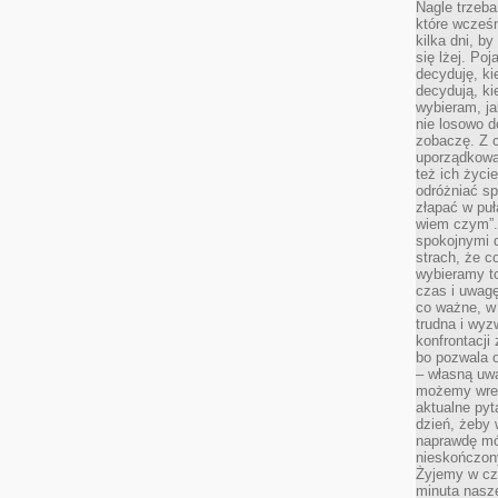
Nagle trzeba
które wcześn
kilka dni, b
się lżej. Po
decyduję, ki
decydują, k
wybieram, ja
nie losowo d
zobaczę. Z 
uporządkowa
też ich życie
odróżniać sp
złapać w puł
wiem czym”.
spokojnymi 
strach, że c
wybieramy t
czas i uwagę
co ważne, w 
trudna i wy
konfrontacj
bo pozwala 
– własną uw
możemy wres
aktualne pyt
dzień, żeby 
naprawdę mój
nieskończony
Żyjemy w cz
minuta nasz