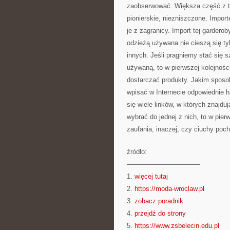
zaobserwować. Większa część z ty
pionierskie, niezniszczone. Impo
je z zagranicy. Import tej gardero
odzieżą używana nie cieszą się ty
innych. Jeśli pragniemy stać się 
używaną, to w pierwszej kolejnośc
dostarczać produkty. Jakim sposo
wpisać w Internecie odpowiednie 
się wiele linków, w których znajd
wybrać do jednej z nich, to w pie
zaufania, inaczej, czy ciuchy poch
źródło:
———————————
1.
więcej tutaj
2.
https://moda-wroclaw.pl
3.
zobacz poradnik
4.
przejdź do strony
5.
https://www.zsbelecin.edu.pl