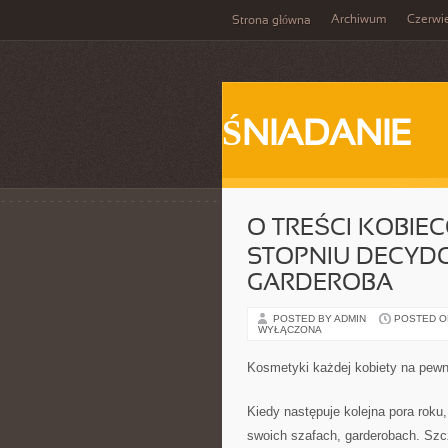
Archiwum
Czerwi
Strona główna
ŚNIADANIE
O TREŚCI KOBIE
STOPNIU DECYDO
GARDEROBA
POSTED BY ADMIN
POSTED ON
WYŁĄCZONA
Kosmetyki każdej kobiety na pew
Kiedy następuje kolejna pora roku
swoich szafach, garderobach. Szc