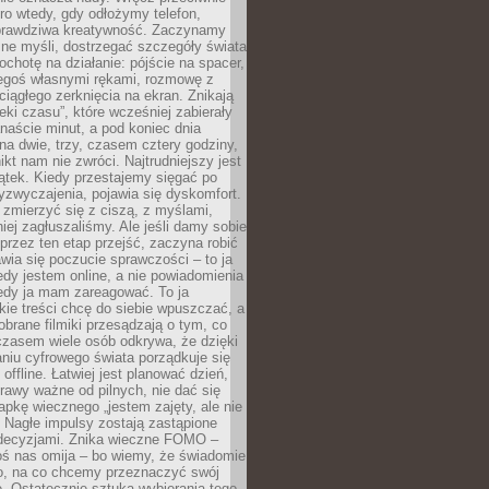
ro wtedy, gdy odłożymy telefon,
 prawdziwa kreatywność. Zaczynamy
ne myśli, dostrzegać szczegóły świata
ochotę na działanie: pójście na spacer,
zegoś własnymi rękami, rozmowę z
 ciągłego zerknięcia na ekran. Znikają
eki czasu”, które wcześniej zabierały
naście minut, a pod koniec dnia
 na dwie, trzy, czasem cztery godziny,
ikt nam nie zwróci. Najtrudniejszy jest
ątek. Kiedy przestajemy sięgać po
zyzwyczajenia, pojawia się dyskomfort.
 zmierzyć się z ciszą, z myślami,
iej zagłuszaliśmy. Ale jeśli damy sobie
y przez ten etap przejść, zaczyna robić
jawia się poczucie sprawczości – to ja
edy jestem online, a nie powiadomienia
iedy ja mam zareagować. To ja
kie treści chcę do siebie wpuszczać, a
obrane filmiki przesądzają o tym, co
czasem wiele osób odkrywa, że dzięki
niu cyfrowego świata porządkuje się
 offline. Łatwiej jest planować dzień,
rawy ważne od pilnych, nie dać się
apkę wiecznego „jestem zajęty, ale nie
 Nagłe impulsy zostają zastąpione
decyzjami. Znika wieczne FOMO –
oś nas omija – bo wiemy, że świadomie
o, na co chcemy przeznaczyć swój
. Ostatecznie sztuka wybierania tego,