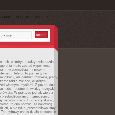
SCRIBE
FACEBOOK
TWITTER
asach, w których praktycznie każda
ego dnia może zostać wypełniona
iami, wiadomościami i nowymi
nternetu. Telefon to już nie tylko
munikacji, ale centrum rozrywki, pracy,
często także miejsce, w którym
zed własnymi myślami. Z pozoru daje
olność – dostęp do wiedzy, rozrywki i
go świata. W praktyce jednak wielu z
ię przebodźcowanych, zmęczonych i
ej rozproszonych. Trudno się skupić,
miętać, trudno poczuć, że naprawdę
dzień, a nie tylko „przescrollowaliśmy”
 Ten cyfrowy chaos działa podstępnie.