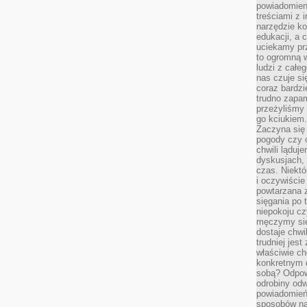
powiadomien
treściami z i
narzędzie ko
edukacji, a 
uciekamy pr
to ogromną w
ludzi z całe
nas czuje s
coraz bardzi
trudno zapa
przeżyliśmy 
go kciukiem.
Zaczyna się
pogody czy 
chwili ląduj
dyskusjach, 
czas. Niektó
i oczywiście
powtarzana 
sięgania po 
niepokoju c
męczymy się
dostaje chwi
trudniej jest
właściwie c
konkretnym 
sobą? Odpow
odrobiny odw
powiadomień.
sposobów na 