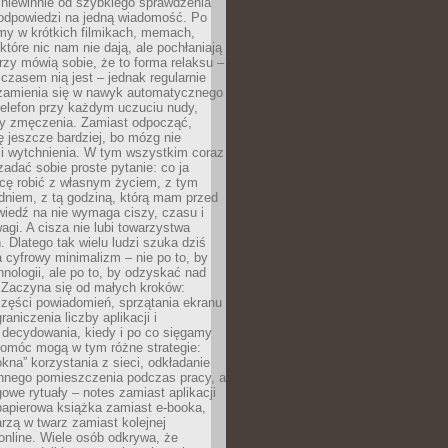
 niewinnie od szybkiego sprawdzenia
odpowiedzi na jedną wiadomość. Po
emy w krótkich filmikach, memach,
które nic nam nie dają, ale pochłaniają
rzy mówią sobie, że to forma relaksu –
 czasem nią jest – jednak regularnie
zamienia się w nawyk automatycznego
telefon przy każdym uczuciu nudy,
zy zmęczenia. Zamiast odpocząć,
 jeszcze bardziej, bo mózg nie
li wytchnienia. W tym wszystkim coraz
 zadać sobie proste pytanie: co ja
hcę robić z własnym życiem, z tym
dniem, z tą godziną, którą mam przed
iedź na nie wymaga ciszy, czasu i
agi. A cisza nie lubi towarzystwa
 Dlatego tak wielu ludzi szuka dziś
cyfrowy minimalizm – nie po to, by
hnologii, ale po to, by odzyskać nad
. Zaczyna się od małych kroków:
zęści powiadomień, sprzątania ekranu
aniczenia liczby aplikacji i
decydowania, kiedy i po co sięgamy
Pomóc mogą w tym różne strategie:
kna” korzystania z sieci, odkładanie
innego pomieszczenia podczas pracy, a
owe rytuały – notes zamiast aplikacji
papierowa książka zamiast e-booka,
zą w twarz zamiast kolejnej
online. Wiele osób odkrywa, że