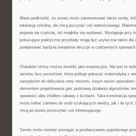
Warto podkreślić, że serwis może zainteresować także osoby, kt
edukację szkolną, ale chcą poczytać coś wartościowego. Matema
pojawia się częściej, niż mogłoby się wydawać. Występuje przy lo
pokazujące praktyczne przykłady mogą być użyteczne także dla c
podejmować bardziej świadome decyzje w codziennych sprawach
Charakter strony można określić jako inspiracyjny. Nie jest to wy
wzorów, lecz przestrzeń, która próbuje pokazać matematykę z wie
narzędziem do obliczania ceny remontu, innym razem sposobem 
elementem projektowania gier, podstawą działania algorytmów, te
opowieści albo źródłem zabawy z liczbami. Taka konstrukcja spr
może trafiać zarówno do osób szukających wiedzy, jak i do tych, kt
chcą po prostu przeczytać coś interesującego.
Serwis może również pomagać w przełamywaniu popularnego prz