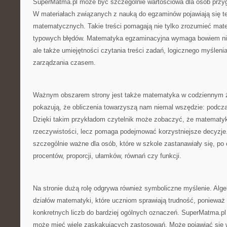
SuperMatma.pl może być szczególnie wartościowa dla osób przyg
W materiałach związanych z nauką do egzaminów pojawiają się t
matematycznych. Takie treści pomagają nie tylko zrozumieć mater
typowych błędów. Matematyka egzaminacyjna wymaga bowiem nie
ale także umiejętności czytania treści zadań, logicznego myśleni
zarządzania czasem.
Ważnym obszarem strony jest także matematyka w codziennym życ
pokazują, że obliczenia towarzyszą nam niemal wszędzie: podcz
Dzięki takim przykładom czytelnik może zobaczyć, że matematyk
rzeczywistości, lecz pomaga podejmować korzystniejsze decyzje.
szczególnie ważne dla osób, które w szkole zastanawiały się, po 
procentów, proporcji, ułamków, równań czy funkcji.
Na stronie dużą rolę odgrywa również symboliczne myślenie. Alg
działów matematyki, które uczniom sprawiają trudność, ponieważ
konkretnych liczb do bardziej ogólnych oznaczeń. SuperMatma.pl 
może mieć wiele zaskakujących zastosowań. Może pojawiać się w 