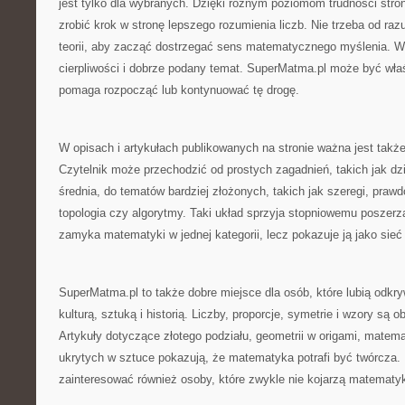
jest tylko dla wybranych. Dzięki różnym poziomom trudności str
zrobić krok w stronę lepszego rozumienia liczb. Nie trzeba od r
teorii, aby zacząć dostrzegać sens matematycznego myślenia. W
cierpliwości i dobrze podany temat. SuperMatma.pl może być wła
pomaga rozpocząć lub kontynuować tę drogę.
W opisach i artykułach publikowanych na stronie ważna jest także 
Czytelnik może przechodzić od prostych zagadnień, takich jak dzie
średnia, do tematów bardziej złożonych, takich jak szeregi, prawd
topologia czy algorytmy. Taki układ sprzyja stopniowemu poszerza
zamyka matematyki w jednej kategorii, lecz pokazuje ją jako sieć
SuperMatma.pl to także dobre miejsce dla osób, które lubią odkr
kulturą, sztuką i historią. Liczby, proporcje, symetrie i wzory są 
Artykuły dotyczące złotego podziału, geometrii w origami, matemat
ukrytych w sztuce pokazują, że matematyka potrafi być twórcza.
zainteresować również osoby, które zwykle nie kojarzą matematyk