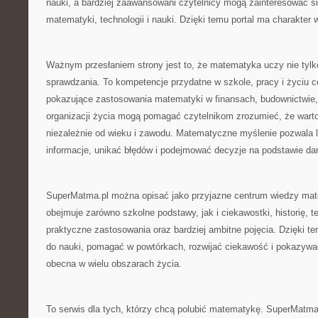
nauki, a bardziej zaawansowani czytelnicy mogą zainteresować s
matematyki, technologii i nauki. Dzięki temu portal ma charakter
Ważnym przesłaniem strony jest to, że matematyka uczy nie tylko
sprawdzania. To kompetencje przydatne w szkole, pracy i życiu 
pokazujące zastosowania matematyki w finansach, budownictwie, 
organizacji życia mogą pomagać czytelnikom zrozumieć, że warto 
niezależnie od wieku i zawodu. Matematyczne myślenie pozwala 
informacje, unikać błędów i podejmować decyzje na podstawie dany
SuperMatma.pl można opisać jako przyjazne centrum wiedzy ma
obejmuje zarówno szkolne podstawy, jak i ciekawostki, historię, t
praktyczne zastosowania oraz bardziej ambitne pojęcia. Dzięki t
do nauki, pomagać w powtórkach, rozwijać ciekawość i pokazywa
obecna w wielu obszarach życia.
To serwis dla tych, którzy chcą polubić matematykę. SuperMatma