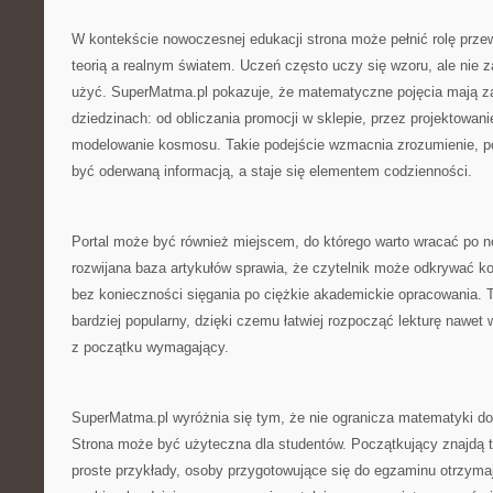
W kontekście nowoczesnej edukacji strona może pełnić rolę prz
teorią a realnym światem. Uczeń często uczy się wzoru, ale nie 
użyć. SuperMatma.pl pokazuje, że matematyczne pojęcia mają z
dziedzinach: od obliczania promocji w sklepie, przez projektowanie
modelowanie kosmosu. Takie podejście wzmacnia zrozumienie, p
być oderwaną informacją, a staje się elementem codzienności.
Portal może być również miejscem, do którego warto wracać po n
rozwijana baza artykułów sprawia, że czytelnik może odkrywać k
bez konieczności sięgania po ciężkie akademickie opracowania. 
bardziej popularny, dzięki czemu łatwiej rozpocząć lekturę nawet 
z początku wymagający.
SuperMatma.pl wyróżnia się tym, że nie ogranicza matematyki do
Strona może być użyteczna dla studentów. Początkujący znajdą t
proste przykłady, osoby przygotowujące się do egzaminu otrzym