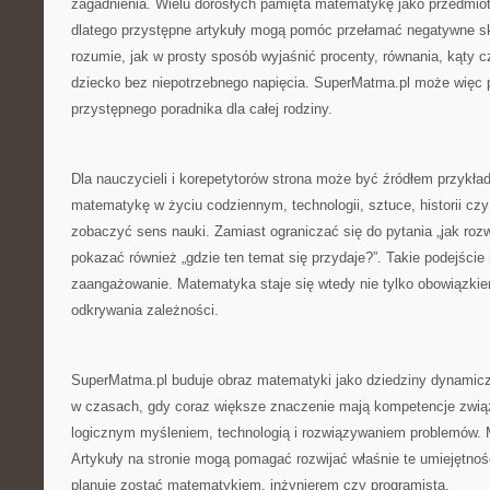
zagadnienia. Wielu dorosłych pamięta matematykę jako przedmiot 
dlatego przystępne artykuły mogą pomóc przełamać negatywne sk
rozumie, jak w prosty sposób wyjaśnić procenty, równania, kąty cz
dziecko bez niepotrzebnego napięcia. SuperMatma.pl może więc p
przystępnego poradnika dla całej rodziny.
Dla nauczycieli i korepetytorów strona może być źródłem przykła
matematykę w życiu codziennym, technologii, sztuce, historii 
zobaczyć sens nauki. Zamiast ograniczać się do pytania „jak ro
pokazać również „gdzie ten temat się przydaje?”. Takie podejści
zaangażowanie. Matematyka staje się wtedy nie tylko obowiązki
odkrywania zależności.
SuperMatma.pl buduje obraz matematyki jako dziedziny dynamicz
w czasach, gdy coraz większe znaczenie mają kompetencje zwią
logicznym myśleniem, technologią i rozwiązywaniem problemów. 
Artykuły na stronie mogą pomagać rozwijać właśnie te umiejętności
planuje zostać matematykiem, inżynierem czy programistą.