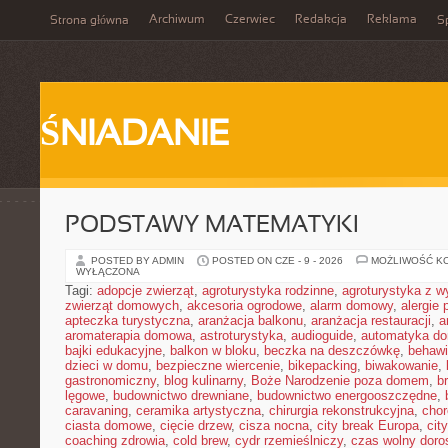
Archiwum
Czerwiec
Redakcja
Reklama
Strona główna
Sp
ŚNIADANIE
PODSTAWY MATEMATYKI
POSTED BY ADMIN
POSTED ON CZE - 9 - 2026
MOŻLIWOŚĆ K
WYŁĄCZONA
Tagi:
adopcje zwierząt
,
agroturystyka rodzinne
,
agroturystyka z 
zwierząt domowych
,
akcesoria ogrodowe
,
alarm domowy
,
alergie
apteczka turystyczna
,
aranżacja balkonu
,
aranżacja restauracji
,
a
aromaterapia domowa
,
astroturystyka
,
audioguide
,
automatyka d
bajki edukacyjne
,
balkon w bloku
,
beczka na deszczówkę
,
behawi
dzieci w domu
,
bezpieczne wiercenie
,
bikepacking
,
biwakowanie
,
gastronomiczny
,
blog kulinarny
,
Boże Narodzenie poza domem
,
b
lęgowe
,
budownictwo drewniane
,
budownictwo energooszczędne
,
caravaning
,
ceramika artystyczna
,
chirurgia rekonstrukcyjna
,
chor
ciasta domowe
,
cięcie drzew
,
cisza nocna
,
city break Europa
,
cit
coaching zdrowia
,
cold brew
,
cydr rzemieślniczy
,
czas wolny doro