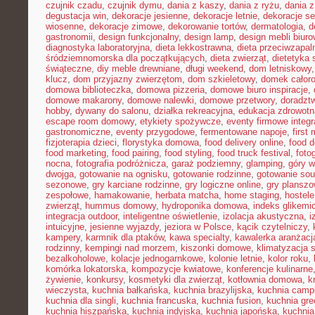
czujnik czadu
,
czujnik dymu
,
dania z kaszy
,
dania z ryżu
,
dania 
degustacja win
,
dekoracje jesienne
,
dekoracje letnie
,
dekoracje s
wiosenne
,
dekoracje zimowe
,
dekorowanie tortów
,
dermatologia
,
d
gastronomii
,
design funkcjonalny
,
design lamp
,
design mebli biur
diagnostyka laboratoryjna
,
dieta lekkostrawna
,
dieta przeciwzapal
śródziemnomorska dla początkujących
,
dieta zwierząt
,
dietetyka 
świąteczne
,
diy meble drewniane
,
długi weekend
,
dom letniskowy
klucz
,
dom przyjazny zwierzętom
,
dom szkieletowy
,
domek całor
domowa biblioteczka
,
domowa pizzeria
,
domowe biuro inspiracje
,
domowe makarony
,
domowe nalewki
,
domowe przetwory
,
doradzt
hobby
,
dywany do salonu
,
działka rekreacyjna
,
edukacja zdrowotn
escape room domowy
,
etykiety spożywcze
,
eventy firmowe integr
gastronomiczne
,
eventy przygodowe
,
fermentowane napoje
,
first
fizjoterapia dzieci
,
florystyka domowa
,
food delivery online
,
food d
food marketing
,
food pairing
,
food styling
,
food truck festival
,
foto
nocna
,
fotografia podróżnicza
,
garaż podziemny
,
glamping
,
góry w
dwojga
,
gotowanie na ognisku
,
gotowanie rodzinne
,
gotowanie sou
sezonowe
,
gry karciane rodzinne
,
gry logiczne online
,
gry planszo
zespołowe
,
hamakowanie
,
herbata matcha
,
home staging
,
hostele
zwierząt
,
hummus domowy
,
hydroponika domowa
,
indeks glikemi
integracja outdoor
,
inteligentne oświetlenie
,
izolacja akustyczna
,
i
intuicyjne
,
jesienne wyjazdy
,
jeziora w Polsce
,
kącik czytelniczy
,
kampery
,
karmnik dla ptaków
,
kawa specialty
,
kawalerka aranżacj
rodzinny
,
kempingi nad morzem
,
kiszonki domowe
,
klimatyzacja 
bezalkoholowe
,
kolacje jednogarnkowe
,
kolonie letnie
,
kolor roku
,
komórka lokatorska
,
kompozycje kwiatowe
,
konferencje kulinarne
żywienie
,
konkursy
,
kosmetyki dla zwierząt
,
kotłownia domowa
,
k
wieczysta
,
kuchnia bałkańska
,
kuchnia brazylijska
,
kuchnia camp
kuchnia dla singli
,
kuchnia francuska
,
kuchnia fusion
,
kuchnia gr
kuchnia hiszpańska
,
kuchnia indyjska
,
kuchnia japońska
,
kuchnia