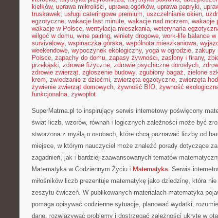
kiełków
,
uprawa mikroliści
,
uprawa ogórków
,
uprawa papryki
,
upra
truskawek
,
usługi cateringowe premium
,
uszczelnianie okien
,
uzd
egzotyczne
,
wakacje last minute
,
wakacje nad morzem
,
wakacje 
wakacje w Polsce
,
wentylacja mieszkania
,
weterynaria egzotyczn
wilgoć w domu
,
wine pairing
,
winiety drogowe
,
work-life balance 
survivalowy
,
wspinaczka górska
,
wspólnota mieszkaniowa
,
wyjazd
weekendowe
,
wypoczynek ekologiczny
,
yoga w ogrodzie
,
zakupy 
Polsce
,
zapachy do domu
,
zapasy żywności
,
zasłony i firany
,
zbi
przekąski
,
zdrowie fizyczne
,
zdrowie psychiczne dorosłych
,
zdrow
zdrowie zwierząt
,
zgłoszenie budowy
,
zgubiony bagaż
,
zielone sz
krem
,
zwiedzanie z dziećmi
,
zwierzęta egzotyczne
,
zwierzęta ho
żywienie zwierząt domowych
,
żywność BIO
,
żywność ekologiczna
funkcjonalna
,
żywopłot
SuperMatma.pl to inspirujący serwis internetowy poświęcony mat
świat liczb, wzorów, równań i logicznych zależności może być zro
stworzona z myślą o osobach, które chcą poznawać liczby od bard
miejsce, w którym nauczyciel może znaleźć porady dotyczące 
zagadnień, jak i bardziej zaawansowanych tematów matematyczn
Matematyka w Codziennym Życiu i
Matematyka
. Serwis internet
miłośników liczb prezentuje matematykę jako dziedzinę, która nie
zeszytu ćwiczeń. W publikowanych materiałach matematyka pojawi
pomaga opisywać codzienne sytuacje, planować wydatki, rozumie
dane, rozwiązywać problemy i dostrzegać zależności ukryte w ot