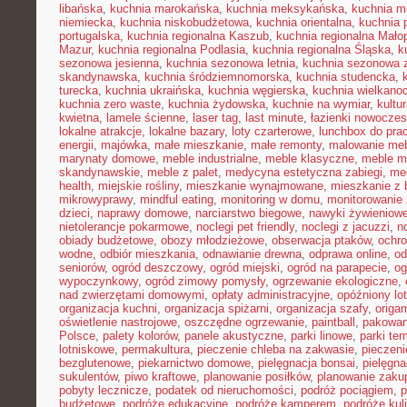
libańska
,
kuchnia marokańska
,
kuchnia meksykańska
,
kuchnia m
niemiecka
,
kuchnia niskobudżetowa
,
kuchnia orientalna
,
kuchnia 
portugalska
,
kuchnia regionalna Kaszub
,
kuchnia regionalna Małop
Mazur
,
kuchnia regionalna Podlasia
,
kuchnia regionalna Śląska
,
k
sezonowa jesienna
,
kuchnia sezonowa letnia
,
kuchnia sezonowa 
skandynawska
,
kuchnia śródziemnomorska
,
kuchnia studencka
,
turecka
,
kuchnia ukraińska
,
kuchnia węgierska
,
kuchnia wielkano
kuchnia zero waste
,
kuchnia żydowska
,
kuchnie na wymiar
,
kultu
kwietna
,
lamele ścienne
,
laser tag
,
last minute
,
łazienki nowocze
lokalne atrakcje
,
lokalne bazary
,
loty czarterowe
,
lunchbox do pra
energii
,
majówka
,
małe mieszkanie
,
małe remonty
,
malowanie meb
marynaty domowe
,
meble industrialne
,
meble klasyczne
,
meble m
skandynawskie
,
meble z palet
,
medycyna estetyczna zabiegi
,
me
health
,
miejskie rośliny
,
mieszkanie wynajmowane
,
mieszkanie z
mikrowyprawy
,
mindful eating
,
monitoring w domu
,
monitorowanie
dzieci
,
naprawy domowe
,
narciarstwo biegowe
,
nawyki żywieniow
nietolerancje pokarmowe
,
noclegi pet friendly
,
noclegi z jacuzzi
,
n
obiady budżetowe
,
obozy młodzieżowe
,
obserwacja ptaków
,
ochr
wodne
,
odbiór mieszkania
,
odnawianie drewna
,
odprawa online
,
od
seniorów
,
ogród deszczowy
,
ogród miejski
,
ogród na parapecie
,
og
wypoczynkowy
,
ogród zimowy pomysły
,
ogrzewanie ekologiczne
,
nad zwierzętami domowymi
,
opłaty administracyjne
,
opóźniony lot
organizacja kuchni
,
organizacja spiżarni
,
organizacja szafy
,
origa
oświetlenie nastrojowe
,
oszczędne ogrzewanie
,
paintball
,
pakowan
Polsce
,
palety kolorów
,
panele akustyczne
,
parki linowe
,
parki te
lotniskowe
,
permakultura
,
pieczenie chleba na zakwasie
,
pieczeni
bezglutenowe
,
piekarnictwo domowe
,
pielęgnacja bonsai
,
pielęgna
sukulentów
,
piwo kraftowe
,
planowanie posiłków
,
planowanie zaku
pobyty lecznicze
,
podatek od nieruchomości
,
podróż pociągiem
,
p
budżetowe
,
podróże edukacyjne
,
podróże kamperem
,
podróże kul