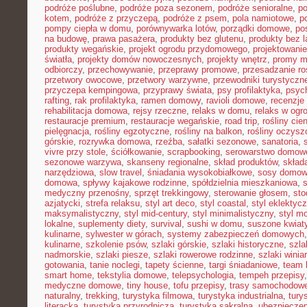
podróże poślubne
,
podróże poza sezonem
,
podróże senioralne
,
po
kotem
,
podróże z przyczepą
,
podróże z psem
,
pola namiotowe
,
p
pompy ciepła w domu
,
porównywarka lotów
,
porządki domowe
,
pos
na budowę
,
prawa pasażera
,
produkty bez glutenu
,
produkty bez l
produkty wegańskie
,
projekt ogrodu przydomowego
,
projektowani
światła
,
projekty domów nowoczesnych
,
projekty wnętrz
,
promy m
odbiorczy
,
przechowywanie
,
przeprawy promowe
,
przesadzanie ro
przetwory owocowe
,
przetwory warzywne
,
przewodniki turystyczn
przyczepa kempingowa
,
przyprawy świata
,
psy profilaktyka
,
psyc
rafting
,
rak profilaktyka
,
ramen domowy
,
ravioli domowe
,
recenzje 
rehabilitacja domowa
,
rejsy rzeczne
,
relaks w domu
,
relaks w ogr
restauracje premium
,
restauracje wegańskie
,
road trip
,
rośliny cie
pielęgnacja
,
rośliny egzotyczne
,
rośliny na balkon
,
rośliny oczysz
górskie
,
rozrywka domowa
,
rzeźba
,
sałatki sezonowe
,
sanatoria
,
vivre przy stole
,
ściółkowanie
,
scrapbooking
,
serowarstwo domow
sezonowe warzywa
,
skanseny regionalne
,
skład produktów
,
skład
narzędziowa
,
slow travel
,
śniadania wysokobiałkowe
,
sosy domo
domowa
,
spływy kajakowe rodzinne
,
spółdzielnia mieszkaniowa
,
medyczny przenośny
,
sprzęt trekkingowy
,
sterowanie głosem
,
sto
azjatycki
,
strefa relaksu
,
styl art deco
,
styl coastal
,
styl eklektyc
maksymalistyczny
,
styl mid-century
,
styl minimalistyczny
,
styl m
lokalne
,
suplementy diety
,
survival
,
sushi w domu
,
suszone kwiat
kulinarne
,
sylwester w górach
,
systemy zabezpieczeń domowych
kulinarne
,
szkolenie psów
,
szlaki górskie
,
szlaki historyczne
,
szla
nadmorskie
,
szlaki piesze
,
szlaki rowerowe rodzinne
,
szlaki winia
gotowania
,
tanie noclegi
,
tapety ścienne
,
targi śniadaniowe
,
team 
smart home
,
tekstylia domowe
,
telepsychologia
,
tempeh przepisy
medyczne domowe
,
tiny house
,
tofu przepisy
,
trasy samochodow
naturalny
,
trekking
,
turystyka filmowa
,
turystyka industrialna
,
tury
literacka
,
turystyka przyrodnicza
,
turystyka sakralna
,
ubezpieczen