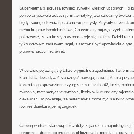
SuperMatma.pl porusza również sylwetki wielkich uczonych. To b
ponieważ pozwala zobaczyć matematykę jako dziedzinę tworzoną p
błędy, spory, odkrycia i przełomowe pomysły. Artykuły o twierdzeni
rachunku prawdopodobieństwa, Gaussie czy największych mate
pokazywać, że za każdym wzorem kryje się intuicja. Dzięki temu
tylko gotowym zestawem reguł, a zaczyna być opowieścią o tym, 
próbował zrozumieć świat.
W serwisie pojawiają się także oryginalne zagadnienia. Takie mate
które lubią dowiadywać się czegoś nowego, nawet jeśli nie przygo
konkretnego sprawdzianu czy egzaminu. Liczba 42, liczby platonic
równania, matematyczne symbole, liczby w kulturze czy tajemn
ciekawość. To pokazuje, że matematyka może być nie tylko prz
również dziedziną pełną zagadek.
Osobną wartość stanowią treści dotyczące sztucznej inteligencji
ogromnym stopniu opiera się na obliczeniach, modelach, danych i