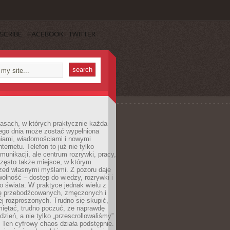
SCRIBE
FACEBOOK
TWITTER
asach, w których praktycznie każda
ego dnia może zostać wypełniona
iami, wiadomościami i nowymi
nternetu. Telefon to już nie tylko
munikacji, ale centrum rozrywki, pracy,
często także miejsce, w którym
zed własnymi myślami. Z pozoru daje
olność – dostęp do wiedzy, rozrywki i
go świata. W praktyce jednak wielu z
ię przebodźcowanych, zmęczonych i
ej rozproszonych. Trudno się skupić,
miętać, trudno poczuć, że naprawdę
dzień, a nie tylko „przescrollowaliśmy”
 Ten cyfrowy chaos działa podstępnie.