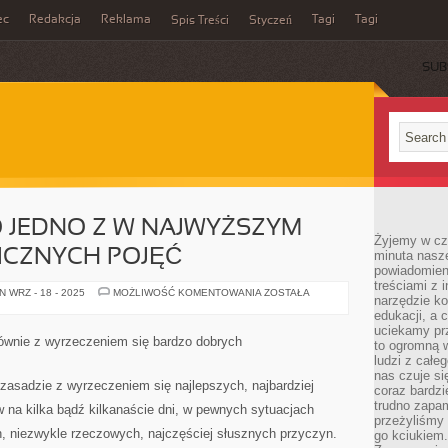
ec
Redakcja
Reklama
Tagi
Tagi
Spis Treści
Styczeń
SUB
TO JEDNO Z W NAJWYŻSZYM
Żyjemy w cz
ICZNYCH POJĘĆ
minuta nasz
powiadomien
treściami z i
POJĘCIE
 WRZ - 18 - 2025
MOŻLIWOŚĆ KOMENTOWANIA
ZOSTAŁA
narzędzie ko
DIETY
TO
edukacji, a 
JEDNO
uciekamy pr
Z
głównie z wyrzeczeniem się bardzo dobrych
to ogromną w
W
NAJWYŻSZYM
ludzi z całe
STOPNIU
nas czuje s
SPECYFICZNYCH
w zasadzie z wyrzeczeniem się najlepszych, najbardziej
coraz bardzi
POJĘĆ
trudno zapa
 na kilka bądź kilkanaście dni, w pewnych sytuacjach
przeżyliśmy 
h, niezwykle rzeczowych, najczęściej słusznych przyczyn.
go kciukiem.