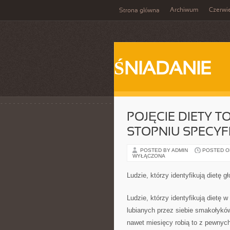
Archiwum
Czerwi
Strona główna
ŚNIADANIE
POJĘCIE DIETY 
STOPNIU SPECYF
POSTED BY ADMIN
POSTED ON
WYŁĄCZONA
Ludzie, którzy identyfikują dietę 
Ludzie, którzy identyfikują dietę 
lubianych przez siebie smakołyków
nawet miesięcy robią to z pewnyc