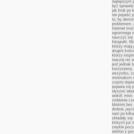
najlepszym 
być sprawd
jak krok po 
nie popaść p
to, by demon
problemem, 
Internet moż
ogromnego r
nauczyć się
fotografii. 
którzy mają
drugim końc
którzy inspi
inaczej niż 
jest jednak 
korzystamy,
wszystko, c
minimalizm 
często dopie
pojawia się
słyszeć włas
wokół, mieć 
zrobienie c
bliskimi bez
drobne „wyci
nam po kilka
składały się
których już n
zwykle pocz
telefon z pr