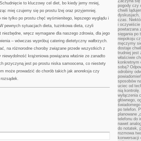
Zaczyna się
Schudnięcie to kluczowy cel diet, bo kiedy jemy mniej,
pogody czy 
chwili ląduj
ąc miej czujemy się po prostu lżej oraz przyjemniej.
dyskusjach, 
o nie tylko po prostu chęć wyśmienitego, lepszego wyglądu i
czas. Niektó
i oczywiście
 pewnych sytuacjach dieta, tuzinkowa dieta, czyli
powtarzana 
t niezbędne, wręcz wymagane dla naszego zdrowia, dla jego
sięgania po 
niepokoju c
wienia – wówczas wypróbuj catering dietetyczny wałbrzych.
męczymy się
dostaje chwi
ać, na różnorodne choroby związane przede wszystkich z
trudniej jest
y niewydolność krążeniowa powiązana właśnie ze zanadto
właściwie c
konkretnym 
h przyczyną jest po prostu niska samoocena, co niestety
sobą? Odpow
em może prowadzić do chorób takich jak anoreksja czy
odrobiny odw
powiadomień.
 rozsądek.
sposobów na 
uciec od tec
nią kontrolę
wyłączenia c
głównego, ogr
świadomego 
po telefon. 
planowane „o
telefonu do 
nawet analog
do notatek, 
rozmowa twar
konwersacji 