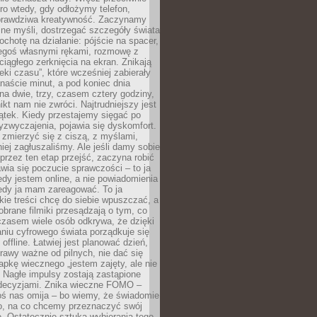
ro wtedy, gdy odłożymy telefon,
 prawdziwa kreatywność. Zaczynamy
ne myśli, dostrzegać szczegóły świata
ochotę na działanie: pójście na spacer,
zegoś własnymi rękami, rozmowę z
 ciągłego zerknięcia na ekran. Znikają
eki czasu”, które wcześniej zabierały
naście minut, a pod koniec dnia
 na dwie, trzy, czasem cztery godziny,
ikt nam nie zwróci. Najtrudniejszy jest
ątek. Kiedy przestajemy sięgać po
zyzwyczajenia, pojawia się dyskomfort.
 zmierzyć się z ciszą, z myślami,
iej zagłuszaliśmy. Ale jeśli damy sobie
y przez ten etap przejść, zaczyna robić
jawia się poczucie sprawczości – to ja
edy jestem online, a nie powiadomienia
iedy ja mam zareagować. To ja
kie treści chcę do siebie wpuszczać, a
obrane filmiki przesądzają o tym, co
czasem wiele osób odkrywa, że dzięki
niu cyfrowego świata porządkuje się
 offline. Łatwiej jest planować dzień,
rawy ważne od pilnych, nie dać się
apkę wiecznego „jestem zajęty, ale nie
 Nagłe impulsy zostają zastąpione
decyzjami. Znika wieczne FOMO –
oś nas omija – bo wiemy, że świadomie
o, na co chcemy przeznaczyć swój
. Ostatecznie sztuka wybierania tego,