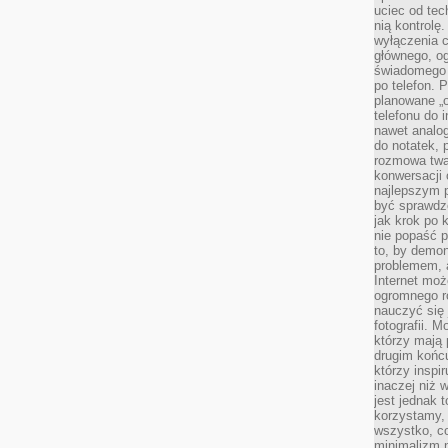
uciec od tec
nią kontrolę
wyłączenia c
głównego, ogr
świadomego 
po telefon. 
planowane „o
telefonu do 
nawet analog
do notatek, 
rozmowa twar
konwersacji 
najlepszym 
być sprawd
jak krok po 
nie popaść p
to, by demon
problemem, 
Internet moż
ogromnego r
nauczyć się
fotografii. 
którzy mają
drugim końc
którzy inspi
inaczej niż 
jest jednak 
korzystamy,
wszystko, c
minimalizm 