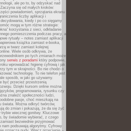
hnologii, ale po to, by odzyskać nad
. Zaczyna się od małych kroków:
zęści powiadomień, sprzątania ekranu
aniczenia liczby aplikacji i
decydowania, kiedy i po co sięgamy
Pomóc mogą w tym różne strategie:
kna” korzystania z sieci, odkładanie
innego pomieszczenia podczas pracy, a
owe rytuały – notes zamiast aplikacji
papierowa książka zamiast e-booka,
zą w twarz zamiast kolejnej
online. Wiele osób odkrywa, że
przewodnikiem po tych zmianach może
zony
serwis z poradami
który podpowie,
kroku wprowadzać higienę cyfrową i jak
rzy tym w skrajności. Bo nie chodzi o
izować technologię. To nie telefon jest
ale sposób, w jaki go używamy.
e być przecież przestrzenią
ozwoju. Dzięki kursom online można
 języków, programowania, rysunku czy
Można znaleźć społeczności ludzi,
 podobne pasje, choć mieszkają na
u świata. Można odkryć twórców,
rują do zmian i pokazują, że da się żyć
w trybie wiecznej gonitwy. Kluczowe
to, by świadomie wybierać, z czego
 zamiast bezwiednie przyjmować
o nam podsuwają algorytmy. Cyfrowy
nie oznacza nudy. Wręcz przeciwnie –