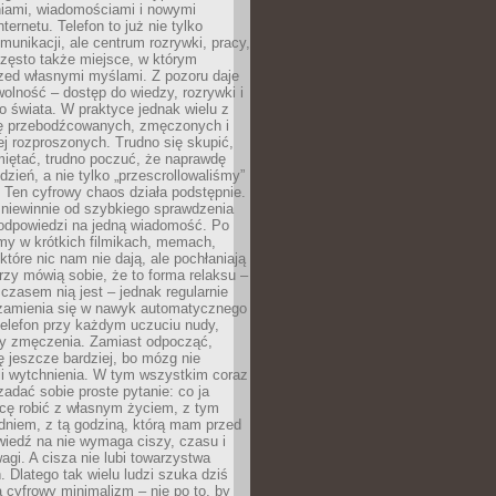
iami, wiadomościami i nowymi
nternetu. Telefon to już nie tylko
munikacji, ale centrum rozrywki, pracy,
często także miejsce, w którym
zed własnymi myślami. Z pozoru daje
olność – dostęp do wiedzy, rozrywki i
go świata. W praktyce jednak wielu z
ię przebodźcowanych, zmęczonych i
ej rozproszonych. Trudno się skupić,
miętać, trudno poczuć, że naprawdę
dzień, a nie tylko „przescrollowaliśmy”
 Ten cyfrowy chaos działa podstępnie.
 niewinnie od szybkiego sprawdzenia
odpowiedzi na jedną wiadomość. Po
emy w krótkich filmikach, memach,
które nic nam nie dają, ale pochłaniają
rzy mówią sobie, że to forma relaksu –
 czasem nią jest – jednak regularnie
zamienia się w nawyk automatycznego
telefon przy każdym uczuciu nudy,
zy zmęczenia. Zamiast odpocząć,
 jeszcze bardziej, bo mózg nie
li wytchnienia. W tym wszystkim coraz
 zadać sobie proste pytanie: co ja
hcę robić z własnym życiem, z tym
dniem, z tą godziną, którą mam przed
iedź na nie wymaga ciszy, czasu i
agi. A cisza nie lubi towarzystwa
 Dlatego tak wielu ludzi szuka dziś
cyfrowy minimalizm – nie po to, by