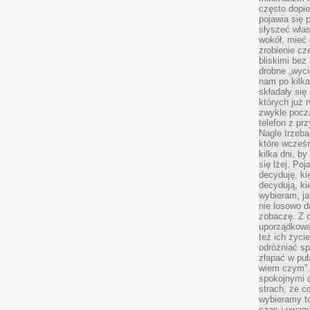
często dopie
pojawia się
słyszeć włas
wokół, mieć 
zrobienie c
bliskimi bez
drobne „wyci
nam po kilka
składały się
których już n
zwykle pocz
telefon z pr
Nagle trzeba
które wcześn
kilka dni, b
się lżej. Po
decyduję, ki
decydują, k
wybieram, ja
nie losowo d
zobaczę. Z 
uporządkowa
też ich życie
odróżniać sp
złapać w puł
wiem czym”.
spokojnymi 
strach, że c
wybieramy t
czas i uwagę