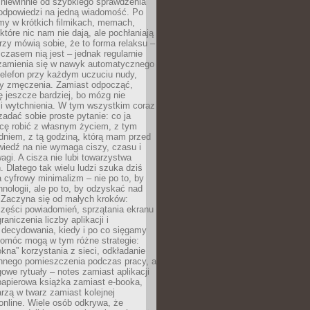
 niewinnie od szybkiego sprawdzenia
odpowiedzi na jedną wiadomość. Po
emy w krótkich filmikach, memach,
które nic nam nie dają, ale pochłaniają
rzy mówią sobie, że to forma relaksu –
 czasem nią jest – jednak regularnie
zamienia się w nawyk automatycznego
telefon przy każdym uczuciu nudy,
zy zmęczenia. Zamiast odpocząć,
 jeszcze bardziej, bo mózg nie
li wytchnienia. W tym wszystkim coraz
 zadać sobie proste pytanie: co ja
hcę robić z własnym życiem, z tym
dniem, z tą godziną, którą mam przed
iedź na nie wymaga ciszy, czasu i
agi. A cisza nie lubi towarzystwa
 Dlatego tak wielu ludzi szuka dziś
cyfrowy minimalizm – nie po to, by
hnologii, ale po to, by odzyskać nad
. Zaczyna się od małych kroków:
zęści powiadomień, sprzątania ekranu
aniczenia liczby aplikacji i
decydowania, kiedy i po co sięgamy
Pomóc mogą w tym różne strategie:
kna” korzystania z sieci, odkładanie
innego pomieszczenia podczas pracy, a
owe rytuały – notes zamiast aplikacji
papierowa książka zamiast e-booka,
zą w twarz zamiast kolejnej
online. Wiele osób odkrywa, że