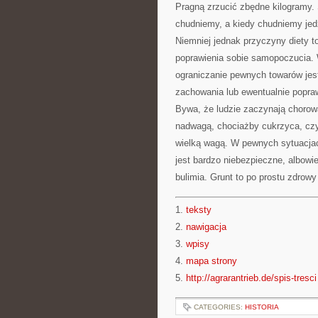
Pragną zrzucić zbędne kilogramy. 
chudniemy, a kiedy chudniemy jedz
Niemniej jednak przyczyny diety t
poprawienia sobie samopoczucia. W
ograniczanie pewnych towarów jes
zachowania lub ewentualnie popra
Bywa, że ludzie zaczynają chorow
nadwagą, chociażby cukrzyca, cz
wielką wagą. W pewnych sytuacjac
jest bardzo niebezpieczne, albowi
bulimia. Grunt to po prostu zdrowy
1.
teksty
2.
nawigacja
3.
wpisy
4.
mapa strony
5.
http://agrarantrieb.de/spis-tresci
CATEGORIES:
HISTORIA