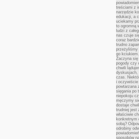
powiadomien
treściami z i
narzędzie ko
edukacji, a 
uciekamy pr
to ogromną w
ludzi z całe
nas czuje s
coraz bardzi
trudno zapa
przeżyliśmy 
go kciukiem.
Zaczyna się
pogody czy 
chwili ląduj
dyskusjach, 
czas. Niektó
i oczywiście
powtarzana 
sięgania po 
niepokoju c
męczymy się
dostaje chwi
trudniej jest
właściwie c
konkretnym 
sobą? Odpow
odrobiny odw
powiadomień.
sposobów na 