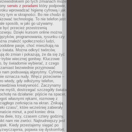
przewodnikiem po tych zmianach może
zony
serwis z poradami
który podpowie,
kroku wprowadzać higienę cyfrową i jak
rzy tym w skrajności. Bo nie chodzi o
izować technologię. To nie telefon jest
ale sposób, w jaki go używamy.
e być przecież przestrzenią
ozwoju. Dzięki kursom online można
 języków, programowania, rysunku czy
Można znaleźć społeczności ludzi,
 podobne pasje, choć mieszkają na
u świata. Można odkryć twórców,
rują do zmian i pokazują, że da się żyć
w trybie wiecznej gonitwy. Kluczowe
to, by świadomie wybierać, z czego
 zamiast bezwiednie przyjmować
o nam podsuwają algorytmy. Cyfrowy
nie oznacza nudy. Wręcz przeciwnie –
ro wtedy, gdy odłożymy telefon,
 prawdziwa kreatywność. Zaczynamy
ne myśli, dostrzegać szczegóły świata
ochotę na działanie: pójście na spacer,
zegoś własnymi rękami, rozmowę z
 ciągłego zerknięcia na ekran. Znikają
eki czasu”, które wcześniej zabierały
naście minut, a pod koniec dnia
 na dwie, trzy, czasem cztery godziny,
ikt nam nie zwróci. Najtrudniejszy jest
ątek. Kiedy przestajemy sięgać po
zyzwyczajenia, pojawia się dyskomfort.