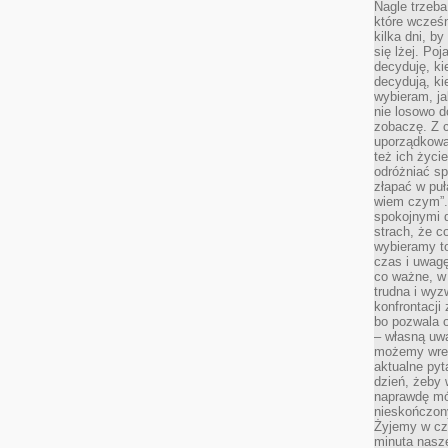
Nagle trzeba
które wcześn
kilka dni, b
się lżej. Po
decyduję, ki
decydują, k
wybieram, ja
nie losowo d
zobaczę. Z 
uporządkowa
też ich życie
odróżniać sp
złapać w puł
wiem czym”.
spokojnymi 
strach, że c
wybieramy t
czas i uwagę
co ważne, w 
trudna i wy
konfrontacj
bo pozwala 
– własną uw
możemy wres
aktualne pyt
dzień, żeby 
naprawdę mój
nieskończony
Żyjemy w cz
minuta nasz