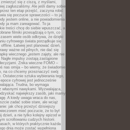
 zmierzyć się z ciszą, z myślami,
iej zagłuszaliśmy. Ale jeśli damy sobie
y przez ten etap przejść, zaczyna robić
jawia się poczucie sprawczości – to ja
edy jestem online, a nie powiadomienia
iedy ja mam zareagować. To ja
kie treści chcę do siebie wpuszczać, a
obrane filmiki przesądzają o tym, co
czasem wiele osób odkrywa, że dzięki
niu cyfrowego świata porządkuje się
 offline. Łatwiej jest planować dzień,
rawy ważne od pilnych, nie dać się
apkę wiecznego „jestem zajęty, ale nie
 Nagłe impulsy zostają zastąpione
decyzjami. Znika wieczne FOMO –
oś nas omija – bo wiemy, że świadomie
o, na co chcemy przeznaczyć swój
. Ostatecznie sztuka wybierania tego,
epoce cyfrowej jest jednocześnie
zwalająca. Trudna, bo wymaga
i z własnymi nawykami. Wyzwalająca,
odzyskać największy zasób, jaki mamy
agę. A kiedy uwaga wraca do nas,
zcie zadać sobie stare, ale wciąż
anie: jak chcę przeżyć dzisiejszy
wieczorem mieć poczucie, że to był
 dzień, a nie tylko kolejny epizod w
m scrollowaniu cudzych historii.
asach, w których praktycznie każda
ego dnia może zostać wypełniona