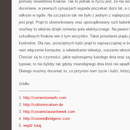
pomiary oświetlenia Kraków. Tak to jednak w życiu jest, że nie ws
doceniane, w pewnych sytuacjach wypada poczekać dużo lat, a c
odkryte w ogóle. Na szczęście tak nie było z jednym z najlepsz
jest prąd. Prąd to ukierunkowany oraz uporządkowany ruch ładunkó
możliwy to właśnie dzięki istnieniu pola elektrycznego. Na pewn
szkodliwych Kraków wie o tym wszystko. Takie przesłanie prądu j
konkretne. Dla nas, przeciętnych ludzi prąd to najzwyczajniej w ś
nam włączenie komputer, a odwiedzanie telewizji, suszenie włosów
Chociaż są to czynności, jakie wykonujemy każdego dnia oraz są 
typowe, to nie byłoby tak gdyby miarodajnego dnia ktoś nie wpad
Dlatego musimy doceniać to, co przynosi nam życie i ludzi, którzy
źródło:
———————————
1.
http://cornerstoneefc.com
2.
http://cottonmcaloon.de
3.
http://covarestaurantweek.com
4.
http://coveredbridgevic.com
5.
wejdź tutaj