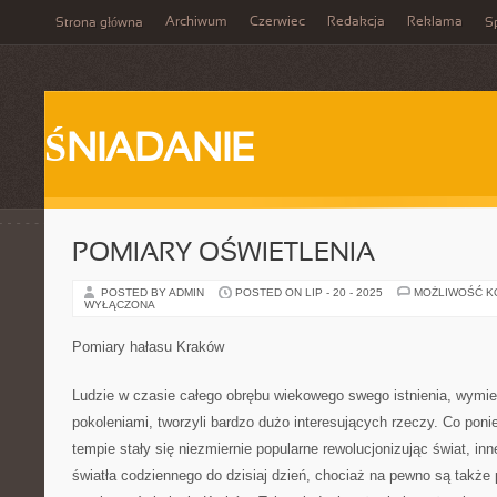
Archiwum
Czerwiec
Redakcja
Reklama
Strona główna
Sp
ŚNIADANIE
POMIARY OŚWIETLENIA
POSTED BY ADMIN
POSTED ON LIP - 20 - 2025
MOŻLIWOŚĆ 
WYŁĄCZONA
Pomiary hałasu Kraków
Ludzie w czasie całego obrębu wiekowego swego istnienia, wymie
pokoleniami, tworzyli bardzo dużo interesujących rzeczy. Co pon
tempie stały się niezmiernie popularne rewolucjonizując świat, inn
światła codziennego do dzisiaj dzień, chociaż na pewno są także