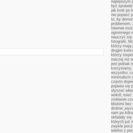
najlepszym 
być sprawd
jak krok po 
nie popaść p
to, by demon
problemem, 
Internet moż
ogromnego r
nauczyć się
fotografii. 
którzy mają
drugim końc
którzy inspi
inaczej niż 
jest jednak 
korzystamy,
wszystko, c
minimalizm 
często dopie
pojawia się
słyszeć włas
wokół, mieć 
zrobienie c
bliskimi bez
drobne „wyci
nam po kilka
składały się
których już n
zwykle pocz
telefon z pr