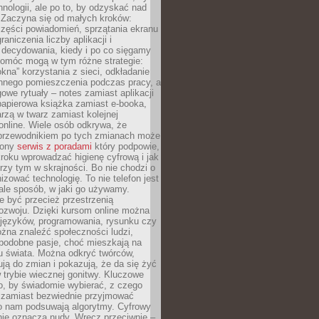
hnologii, ale po to, by odzyskać nad
. Zaczyna się od małych kroków:
zęści powiadomień, sprzątania ekranu
aniczenia liczby aplikacji i
decydowania, kiedy i po co sięgamy
Pomóc mogą w tym różne strategie:
kna” korzystania z sieci, odkładanie
innego pomieszczenia podczas pracy, a
owe rytuały – notes zamiast aplikacji
papierowa książka zamiast e-booka,
zą w twarz zamiast kolejnej
online. Wiele osób odkrywa, że
przewodnikiem po tych zmianach może
zony
serwis z poradami
który podpowie,
kroku wprowadzać higienę cyfrową i jak
rzy tym w skrajności. Bo nie chodzi o
izować technologię. To nie telefon jest
ale sposób, w jaki go używamy.
e być przecież przestrzenią
ozwoju. Dzięki kursom online można
 języków, programowania, rysunku czy
Można znaleźć społeczności ludzi,
 podobne pasje, choć mieszkają na
u świata. Można odkryć twórców,
rują do zmian i pokazują, że da się żyć
w trybie wiecznej gonitwy. Kluczowe
to, by świadomie wybierać, z czego
 zamiast bezwiednie przyjmować
o nam podsuwają algorytmy. Cyfrowy
nie oznacza nudy. Wręcz przeciwnie –