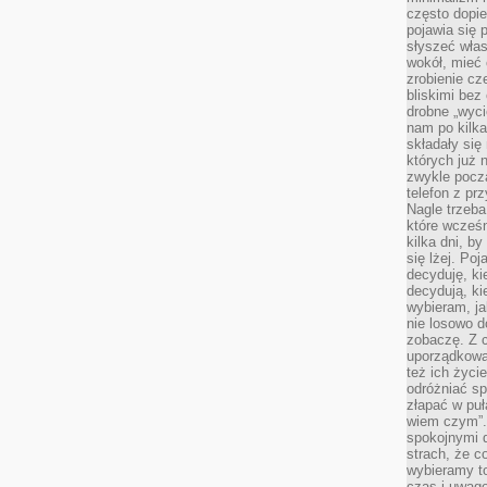
często dopie
pojawia się
słyszeć włas
wokół, mieć 
zrobienie c
bliskimi bez
drobne „wyci
nam po kilka
składały się
których już n
zwykle pocz
telefon z pr
Nagle trzeba
które wcześn
kilka dni, b
się lżej. Po
decyduję, ki
decydują, k
wybieram, ja
nie losowo d
zobaczę. Z 
uporządkowa
też ich życie
odróżniać sp
złapać w puł
wiem czym”.
spokojnymi 
strach, że c
wybieramy t
czas i uwagę