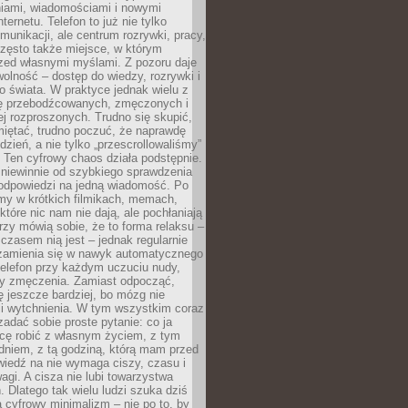
iami, wiadomościami i nowymi
nternetu. Telefon to już nie tylko
munikacji, ale centrum rozrywki, pracy,
często także miejsce, w którym
zed własnymi myślami. Z pozoru daje
olność – dostęp do wiedzy, rozrywki i
go świata. W praktyce jednak wielu z
ię przebodźcowanych, zmęczonych i
ej rozproszonych. Trudno się skupić,
miętać, trudno poczuć, że naprawdę
dzień, a nie tylko „przescrollowaliśmy”
 Ten cyfrowy chaos działa podstępnie.
 niewinnie od szybkiego sprawdzenia
odpowiedzi na jedną wiadomość. Po
emy w krótkich filmikach, memach,
które nic nam nie dają, ale pochłaniają
rzy mówią sobie, że to forma relaksu –
 czasem nią jest – jednak regularnie
zamienia się w nawyk automatycznego
telefon przy każdym uczuciu nudy,
zy zmęczenia. Zamiast odpocząć,
 jeszcze bardziej, bo mózg nie
li wytchnienia. W tym wszystkim coraz
 zadać sobie proste pytanie: co ja
hcę robić z własnym życiem, z tym
dniem, z tą godziną, którą mam przed
iedź na nie wymaga ciszy, czasu i
agi. A cisza nie lubi towarzystwa
 Dlatego tak wielu ludzi szuka dziś
cyfrowy minimalizm – nie po to, by