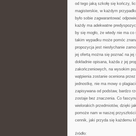
od tego jaką szkołę się kończy, li
magisterskie, w każdym przypadk
było sobie zagwarantować odpowie
każdy ma adekwatne predyspozycj
by się mogło, że wtedy nie ma co 
takim wypadku może pomóc znana f
propozycja jest niesłychanie za
jej ofertą można się poznać na jej
dokładnie opisana, każda z jej prop
zakończeniowych, na wysokim poz
wątpienia zostanie oceniona przez
jednostkę, nie ma mowy o plagiaci
zapisywana od podstaw, bardzo rzet
zostaje bez znaczenia. Co fascynuj
wielorakich przedmiotów, dzięki j
pomoże nam w naszej przyszłości.
cennik, jaki przyda się każdemu kl
źródło: