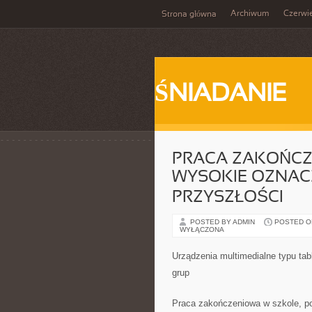
Archiwum
Czerwi
Strona główna
ŚNIADANIE
PRACA ZAKOŃCZ
WYSOKIE OZNAC
PRZYSZŁOŚCI
POSTED BY ADMIN
POSTED ON 
WYŁĄCZONA
Urządzenia multimedialne typu tab
grup
Praca zakończeniowa w szkole, po