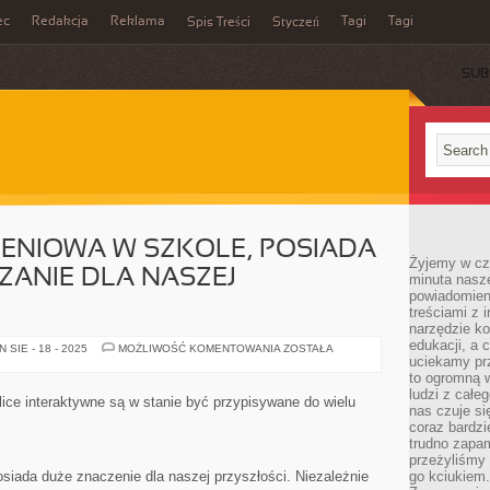
ec
Redakcja
Reklama
Tagi
Tagi
Spis Treści
Styczeń
SUB
ENIOWA W SZKOLE, POSIADA
Żyjemy w cz
ZANIE DLA NASZEJ
minuta nasz
powiadomien
treściami z i
narzędzie ko
edukacji, a 
PRACA
SIE - 18 - 2025
MOŻLIWOŚĆ KOMENTOWANIA
ZOSTAŁA
ZAKOŃCZENIOWA
uciekamy pr
W
to ogromną w
SZKOLE,
ludzi z całe
POSIADA
lice interaktywne są w stanie być przypisywane do wielu
WYSOKIE
nas czuje s
OZNACZANIE
coraz bardzi
DLA
trudno zapa
NASZEJ
PRZYSZŁOŚCI
przeżyliśmy 
siada duże znaczenie dla naszej przyszłości. Niezależnie
go kciukiem.