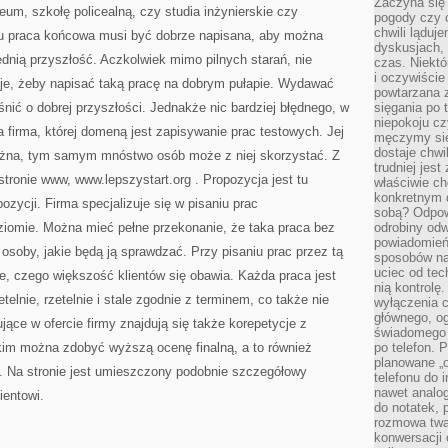
Zaczyna się
ceum, szkołę policealną, czy studia inżynierskie czy
pogody czy 
chwili ląduj
u praca końcowa musi być dobrze napisana, aby można
dyskusjach, 
dnią przyszłość. Aczkolwiek mimo pilnych starań, nie
czas. Niektó
i oczywiście
e, żeby napisać taką pracę na dobrym pułapie. Wydawać
powtarzana 
śnić o dobrej przyszłości. Jednakże nic bardziej błędnego, w
sięgania po 
niepokoju c
irma, której domeną jest zapisywanie prac testowych. Jej
męczymy się
dostaje chwi
można, tym samym mnóstwo osób może z niej skorzystać. Z
trudniej jest
 stronie www, www.lepszystart.org
. Propozycja jest tu
właściwie c
konkretnym 
ozycji. Firma specjalizuje się w pisaniu prac
sobą? Odpow
iomie. Można mieć pełne przekonanie, że taka praca bez
odrobiny odw
powiadomień.
 osoby, jakie będą ją sprawdzać. Przy pisaniu prac przez tą
sposobów na 
uciec od tec
e, czego większość klientów się obawia. Każda praca jest
nią kontrolę
elnie, rzetelnie i stale zgodnie z terminem, co także nie
wyłączenia c
głównego, ogr
ące w ofercie firmy znajdują się także korepetycje z
świadomego 
akim można zdobyć wyższą ocenę finalną, a to również
po telefon. 
planowane „o
 Na stronie jest umieszczony podobnie szczegółowy
telefonu do 
nawet analog
ientowi.
do notatek, 
rozmowa twar
konwersacji 