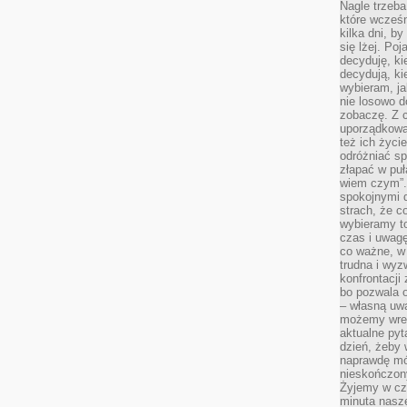
Nagle trzeba
które wcześn
kilka dni, b
się lżej. Po
decyduję, ki
decydują, k
wybieram, ja
nie losowo d
zobaczę. Z 
uporządkowa
też ich życie
odróżniać sp
złapać w puł
wiem czym”.
spokojnymi 
strach, że c
wybieramy t
czas i uwagę
co ważne, w 
trudna i wy
konfrontacj
bo pozwala 
– własną uw
możemy wres
aktualne pyt
dzień, żeby 
naprawdę mój
nieskończony
Żyjemy w cz
minuta nasz