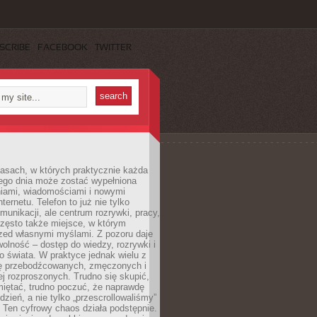
SCRIBE
FACEBOOK
TWITTER
asach, w których praktycznie każda
ego dnia może zostać wypełniona
iami, wiadomościami i nowymi
nternetu. Telefon to już nie tylko
munikacji, ale centrum rozrywki, pracy,
często także miejsce, w którym
zed własnymi myślami. Z pozoru daje
olność – dostęp do wiedzy, rozrywki i
go świata. W praktyce jednak wielu z
ię przebodźcowanych, zmęczonych i
ej rozproszonych. Trudno się skupić,
miętać, trudno poczuć, że naprawdę
dzień, a nie tylko „przescrollowaliśmy”
 Ten cyfrowy chaos działa podstępnie.