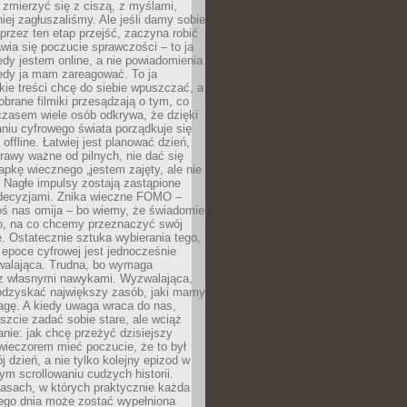
 zmierzyć się z ciszą, z myślami,
iej zagłuszaliśmy. Ale jeśli damy sobie
y przez ten etap przejść, zaczyna robić
jawia się poczucie sprawczości – to ja
edy jestem online, a nie powiadomienia
iedy ja mam zareagować. To ja
kie treści chcę do siebie wpuszczać, a
obrane filmiki przesądzają o tym, co
czasem wiele osób odkrywa, że dzięki
niu cyfrowego świata porządkuje się
 offline. Łatwiej jest planować dzień,
rawy ważne od pilnych, nie dać się
apkę wiecznego „jestem zajęty, ale nie
 Nagłe impulsy zostają zastąpione
decyzjami. Znika wieczne FOMO –
oś nas omija – bo wiemy, że świadomie
o, na co chcemy przeznaczyć swój
. Ostatecznie sztuka wybierania tego,
epoce cyfrowej jest jednocześnie
zwalająca. Trudna, bo wymaga
i z własnymi nawykami. Wyzwalająca,
odzyskać największy zasób, jaki mamy
agę. A kiedy uwaga wraca do nas,
zcie zadać sobie stare, ale wciąż
anie: jak chcę przeżyć dzisiejszy
wieczorem mieć poczucie, że to był
 dzień, a nie tylko kolejny epizod w
m scrollowaniu cudzych historii.
asach, w których praktycznie każda
ego dnia może zostać wypełniona