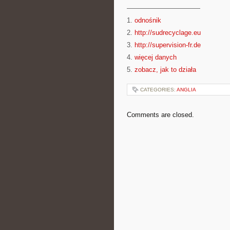
———————————
1.
odnośnik
2.
http://sudrecyclage.eu
3.
http://supervision-fr.de
4.
więcej danych
5.
zobacz, jak to działa
CATEGORIES:
ANGLIA
Comments are closed.