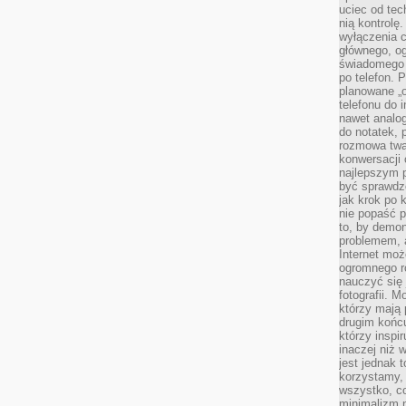
uciec od tec
nią kontrolę
wyłączenia c
głównego, ogr
świadomego 
po telefon. 
planowane „o
telefonu do 
nawet analog
do notatek, 
rozmowa twar
konwersacji 
najlepszym 
być sprawd
jak krok po 
nie popaść p
to, by demon
problemem, 
Internet moż
ogromnego r
nauczyć się
fotografii. 
którzy mają
drugim końc
którzy inspi
inaczej niż 
jest jednak 
korzystamy,
wszystko, c
minimalizm 