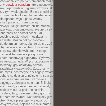
przewodnikiem po tych zmianach może
zony
serwis z poradami
który podpowie,
kroku wprowadzać higienę cyfrową i jak
rzy tym w skrajności. Bo nie chodzi o
izować technologię. To nie telefon jest
ale sposób, w jaki go używamy.
e być przecież przestrzenią
ozwoju. Dzięki kursom online można
 języków, programowania, rysunku czy
Można znaleźć społeczności ludzi,
 podobne pasje, choć mieszkają na
u świata. Można odkryć twórców,
rują do zmian i pokazują, że da się żyć
w trybie wiecznej gonitwy. Kluczowe
to, by świadomie wybierać, z czego
 zamiast bezwiednie przyjmować
o nam podsuwają algorytmy. Cyfrowy
nie oznacza nudy. Wręcz przeciwnie –
ro wtedy, gdy odłożymy telefon,
 prawdziwa kreatywność. Zaczynamy
ne myśli, dostrzegać szczegóły świata
ochotę na działanie: pójście na spacer,
zegoś własnymi rękami, rozmowę z
 ciągłego zerknięcia na ekran. Znikają
eki czasu”, które wcześniej zabierały
naście minut, a pod koniec dnia
 na dwie, trzy, czasem cztery godziny,
ikt nam nie zwróci. Najtrudniejszy jest
ątek. Kiedy przestajemy sięgać po
zyzwyczajenia, pojawia się dyskomfort.