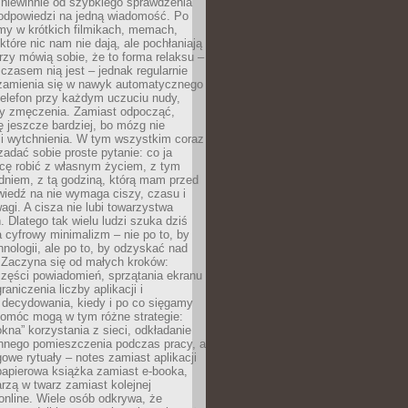
 niewinnie od szybkiego sprawdzenia
odpowiedzi na jedną wiadomość. Po
emy w krótkich filmikach, memach,
które nic nam nie dają, ale pochłaniają
rzy mówią sobie, że to forma relaksu –
 czasem nią jest – jednak regularnie
zamienia się w nawyk automatycznego
telefon przy każdym uczuciu nudy,
zy zmęczenia. Zamiast odpocząć,
 jeszcze bardziej, bo mózg nie
li wytchnienia. W tym wszystkim coraz
 zadać sobie proste pytanie: co ja
hcę robić z własnym życiem, z tym
dniem, z tą godziną, którą mam przed
iedź na nie wymaga ciszy, czasu i
agi. A cisza nie lubi towarzystwa
 Dlatego tak wielu ludzi szuka dziś
cyfrowy minimalizm – nie po to, by
hnologii, ale po to, by odzyskać nad
. Zaczyna się od małych kroków:
zęści powiadomień, sprzątania ekranu
aniczenia liczby aplikacji i
decydowania, kiedy i po co sięgamy
Pomóc mogą w tym różne strategie:
kna” korzystania z sieci, odkładanie
innego pomieszczenia podczas pracy, a
owe rytuały – notes zamiast aplikacji
papierowa książka zamiast e-booka,
zą w twarz zamiast kolejnej
online. Wiele osób odkrywa, że