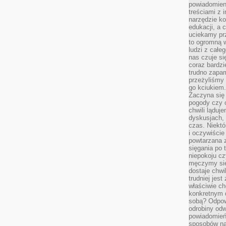
powiadomien
treściami z i
narzędzie ko
edukacji, a 
uciekamy pr
to ogromną w
ludzi z całe
nas czuje s
coraz bardzi
trudno zapa
przeżyliśmy 
go kciukiem.
Zaczyna się
pogody czy 
chwili ląduj
dyskusjach, 
czas. Niektó
i oczywiście
powtarzana 
sięgania po 
niepokoju c
męczymy się
dostaje chwi
trudniej jest
właściwie c
konkretnym 
sobą? Odpow
odrobiny odw
powiadomień.
sposobów na 