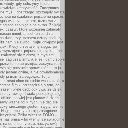
ro wtedy, gdy odłożymy telefon,
 prawdziwa kreatywność. Zaczynamy
ne myśli, dostrzegać szczegóły świata
ochotę na działanie: pójście na spacer,
zegoś własnymi rękami, rozmowę z
 ciągłego zerknięcia na ekran. Znikają
eki czasu”, które wcześniej zabierały
naście minut, a pod koniec dnia
 na dwie, trzy, czasem cztery godziny,
ikt nam nie zwróci. Najtrudniejszy jest
ątek. Kiedy przestajemy sięgać po
zyzwyczajenia, pojawia się dyskomfort.
 zmierzyć się z ciszą, z myślami,
iej zagłuszaliśmy. Ale jeśli damy sobie
y przez ten etap przejść, zaczyna robić
jawia się poczucie sprawczości – to ja
edy jestem online, a nie powiadomienia
iedy ja mam zareagować. To ja
kie treści chcę do siebie wpuszczać, a
obrane filmiki przesądzają o tym, co
czasem wiele osób odkrywa, że dzięki
niu cyfrowego świata porządkuje się
 offline. Łatwiej jest planować dzień,
rawy ważne od pilnych, nie dać się
apkę wiecznego „jestem zajęty, ale nie
 Nagłe impulsy zostają zastąpione
decyzjami. Znika wieczne FOMO –
oś nas omija – bo wiemy, że świadomie
o, na co chcemy przeznaczyć swój
. Ostatecznie sztuka wybierania tego,