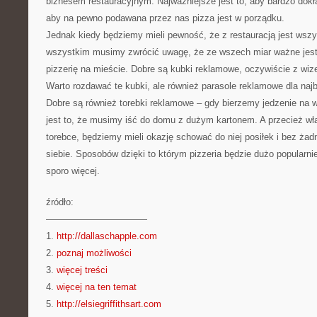
biznesem restauracyjnym. Najważniejsze jest to, aby bardzo dokł
aby na pewno podawana przez nas pizza jest w porządku.
Jednak kiedy będziemy mieli pewność, że z restauracją jest wszy
wszystkim musimy zwrócić uwagę, że ze wszech miar ważne jest
pizzerię na mieście. Dobre są kubki reklamowe, oczywiście z wiz
Warto rozdawać te kubki, ale również parasole reklamowe dla najb
Dobre są również torebki reklamowe – gdy bierzemy jedzenie na 
jest to, że musimy iść do domu z dużym kartonem. A przecież wła
torebce, będziemy mieli okazję schować do niej posiłek i bez żadn
siebie. Sposobów dzięki to którym pizzeria będzie dużo popularni
sporo więcej.
źródło:
———————————
1.
http://dallaschapple.com
2.
poznaj możliwości
3.
więcej treści
4.
więcej na ten temat
5.
http://elsiegriffithsart.com