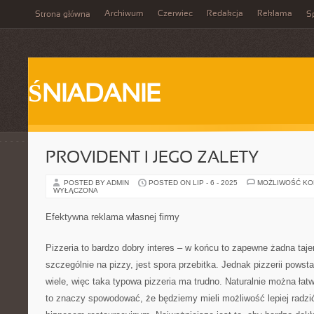
Archiwum
Czerwiec
Redakcja
Reklama
Strona główna
Sp
ŚNIADANIE
PROVIDENT I JEGO ZALETY
POSTED BY ADMIN
POSTED ON LIP - 6 - 2025
MOŻLIWOŚĆ K
WYŁĄCZONA
Efektywna reklama własnej firmy
Pizzeria to bardzo dobry interes – w końcu to zapewne żadna taje
szczególnie na pizzy, jest spora przebitka. Jednak pizzerii powst
wiele, więc taka typowa pizzeria ma trudno. Naturalnie można łat
to znaczy spowodować, że będziemy mieli możliwość lepiej radzi