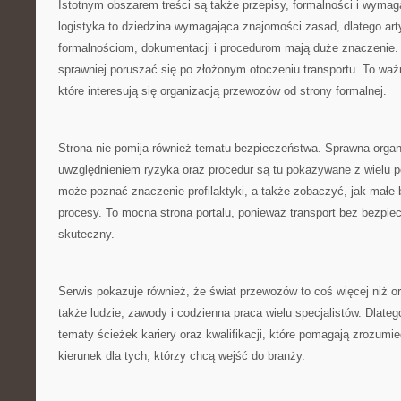
Istotnym obszarem treści są także przepisy, formalności i wymaga
logistyka to dziedzina wymagająca znajomości zasad, dlatego ar
formalnościom, dokumentacji i procedurom mają duże znaczenie.
sprawniej poruszać się po złożonym otoczeniu transportu. To waż
które interesują się organizacją przewozów od strony formalnej.
Strona nie pomija również tematu bezpieczeństwa. Sprawna organ
uwzględnieniem ryzyka oraz procedur są tu pokazywane z wielu 
może poznać znaczenie profilaktyki, a także zobaczyć, jak małe
procesy. To mocna strona portalu, ponieważ transport bez bezpi
skuteczny.
Serwis pokazuje również, że świat przewozów to coś więcej niż or
także ludzie, zawody i codzienna praca wielu specjalistów. Dlateg
tematy ścieżek kariery oraz kwalifikacji, które pomagają zrozumi
kierunek dla tych, którzy chcą wejść do branży.