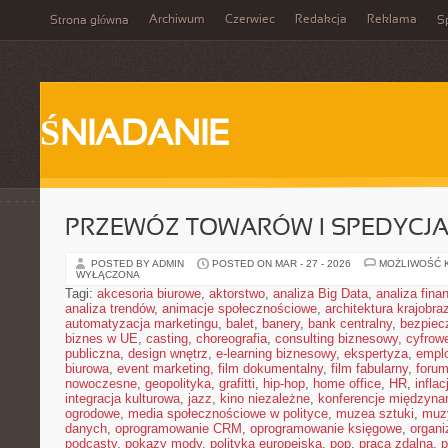
Archiwum
Czerwiec
Redakcja
Reklama
Strona główna
Sp
ŚNIADANIE
PRZEWÓZ TOWARÓW I SPEDYCJ
POSTED BY ADMIN
POSTED ON MAR - 27 - 2026
MOŻLIWOŚĆ 
WYŁĄCZONA
Tagi:
akcesoria biurowe
,
aktorstwo
,
analiza Big Data
,
analiza fin
analiza trendów
,
animacje społecznościowe
,
architektura krajobra
automatyzacja marketingu
,
balet
,
banery
,
bank centralny
,
bezpiec
biznes w UE
,
casting
,
choreografia
,
consulting biznesowy
,
cyfrow
publiczna
,
design wnętrz
,
e-learning biznesowy
,
ekspertyza
,
emplo
biurowa
,
event marketing
,
film dokumentalny
,
film fabularny
,
foru
nowoczesne
,
geopolityka
,
grafitti
,
hip-hop
,
home office
,
HR
,
inflac
integracja kulturowa
,
jazz
,
kino niezależne
,
konferencje międzyna
ogrodowe
,
media społecznościowe w polityce
,
muzea sztuki
,
muz
danych
,
oprogramowanie CRM
,
oprogramowanie księgowe
,
organ
podcasty
,
pokazy mody
,
polityka europejska
,
pop
,
praca zdalna
,
p