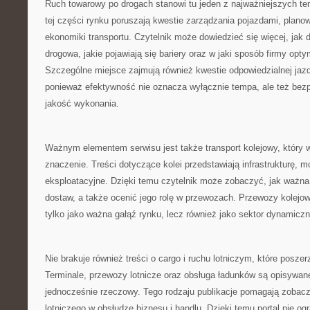
Ruch towarowy po drogach stanowi tu jeden z najważniejszych t
tej części rynku poruszają kwestie zarządzania pojazdami, plano
ekonomiki transportu. Czytelnik może dowiedzieć się więcej, jak 
drogowa, jakie pojawiają się bariery oraz w jaki sposób firmy optym
Szczególne miejsce zajmują również kwestie odpowiedzialnej jazdy
ponieważ efektywność nie oznacza wyłącznie tempa, ale też bezp
jakość wykonania.
Ważnym elementem serwisu jest także transport kolejowy, który
znaczenie. Treści dotyczące kolei przedstawiają infrastrukturę, 
eksploatacyjne. Dzięki temu czytelnik może zobaczyć, jak ważna 
dostaw, a także ocenić jego rolę w przewozach. Przewozy kolejo
tylko jako ważna gałąź rynku, lecz również jako sektor dynamiczn
Nie brakuje również treści o cargo i ruchu lotniczym, które poszer
Terminale, przewozy lotnicze oraz obsługa ładunków są opisywan
jednocześnie rzeczowy. Tego rodzaju publikacje pomagają zobacz
lotniczego w obsłudze biznesu i handlu. Dzięki temu portal nie og