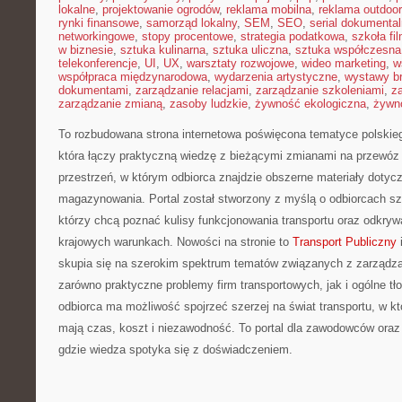
lokalne
,
projektowanie ogrodów
,
reklama mobilna
,
reklama outdoor
rynki finansowe
,
samorząd lokalny
,
SEM
,
SEO
,
serial dokumental
networkingowe
,
stopy procentowe
,
strategia podatkowa
,
szkoła fi
w biznesie
,
sztuka kulinarna
,
sztuka uliczna
,
sztuka współczesna
telekonferencje
,
UI
,
UX
,
warsztaty rozwojowe
,
wideo marketing
,
w
współpraca międzynarodowa
,
wydarzenia artystyczne
,
wystawy b
dokumentami
,
zarządzanie relacjami
,
zarządzanie szkoleniami
,
z
zarządzanie zmianą
,
zasoby ludzkie
,
żywność ekologiczna
,
żywno
To rozbudowana strona internetowa poświęcona tematyce polskiego
która łączy praktyczną wiedzę z bieżącymi zmianami na przewóz 
przestrzeń, w którym odbiorca znajdzie obszerne materiały dotyczą
magazynowania. Portal został stworzony z myślą o odbiorcach sz
którzy chcą poznać kulisy funkcjonowania transportu oraz odkry
krajowych warunkach. Nowości na stronie to
Transport Publiczny
i
skupia się na szerokim spektrum tematów związanych z zarządz
zarówno praktyczne problemy firm transportowych, jak i ogólne tł
odbiorca ma możliwość spojrzeć szerzej na świat transportu, w 
mają czas, koszt i niezawodność. To portal dla zawodowców oraz
gdzie wiedza spotyka się z doświadczeniem.